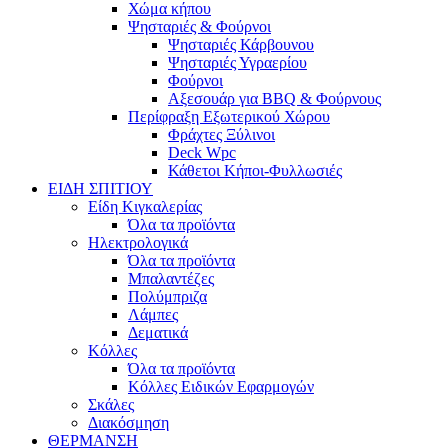
Χώμα κήπου
Ψησταριές & Φούρνοι
Ψησταριές Κάρβουνου
Ψησταριές Υγραερίου
Φούρνοι
Αξεσουάρ για BBQ & Φούρνους
Περίφραξη Εξωτερικού Χώρου
Φράχτες Ξύλινοι
Deck Wpc
Κάθετοι Κήποι-Φυλλωσιές
ΕΙΔΗ ΣΠΙΤΙΟΥ
Είδη Κιγκαλερίας
Όλα τα προϊόντα
Ηλεκτρολογικά
Όλα τα προϊόντα
Μπαλαντέζες
Πολύμπριζα
Λάμπες
Δεματικά
Κόλλες
Όλα τα προϊόντα
Κόλλες Ειδικών Εφαρμογών
Σκάλες
Διακόσμηση
ΘΕΡΜΑΝΣΗ