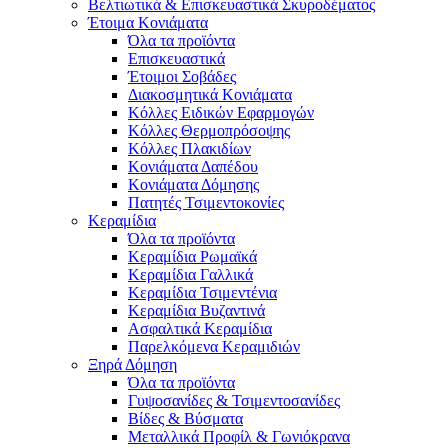
Βελτιωτικά & Επισκευαστικά Σκυροδέματος
Έτοιμα Κονιάματα
Όλα τα προϊόντα
Επισκευαστικά
Έτοιμοι Σοβάδες
Διακοσμητικά Κονιάματα
Κόλλες Ειδικών Εφαρμογών
Κόλλες Θερμοπρόσοψης
Κόλλες Πλακιδίων
Κονιάματα Δαπέδου
Κονιάματα Δόμησης
Πατητές Τσιμεντοκονίες
Κεραμίδια
Όλα τα προϊόντα
Κεραμίδια Ρωμαϊκά
Κεραμίδια Γαλλικά
Κεραμίδια Τσιμεντένια
Κεραμίδια Βυζαντινά
Ασφαλτικά Κεραμίδια
Παρελκόμενα Κεραμιδιών
Ξηρά Δόμηση
Όλα τα προϊόντα
Γυψοσανίδες & Τσιμεντοσανίδες
Βίδες & Βύσματα
Μεταλλικά Προφίλ & Γωνιόκρανα