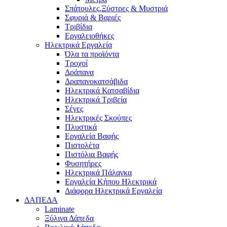
Σπάτουλες,Ξύστρες & Μυστριά
Σφυριά & Βαριές
Τριβίδια
Εργαλειοθήκες
Ηλεκτρικά Εργαλεία
Όλα τα προϊόντα
Τροχοί
Δράπανα
Δραπανοκατσάβιδα
Ηλεκτρικά Κατσαβίδια
Ηλεκτρικά Τριβεία
Σέγες
Ηλεκτρικές Σκούπες
Πλυστικά
Εργαλεία Βαφής
Πιστολέτα
Πιστόλια Βαφής
Φυσητήρες
Ηλεκτρικά Πάλαγκα
Εργαλεία Κήπου Ηλεκτρικά
Διάφορα Ηλεκτρικά Εργαλεία
ΔΑΠΕΔΑ
Laminate
Ξύλινα Δάπεδα