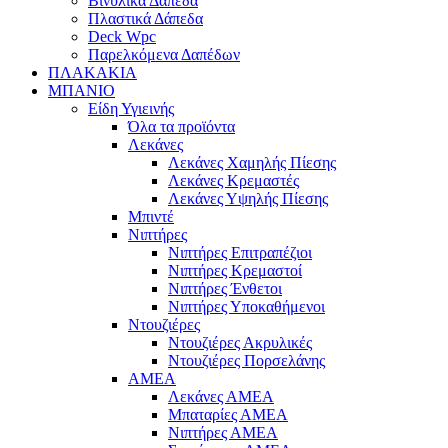
Βινυλικά Δάπεδα
Πλαστικά Δάπεδα
Deck Wpc
Παρελκόμενα Δαπέδων
ΠΛΑΚΑΚΙΑ
ΜΠΑΝΙΟ
Είδη Υγιεινής
Όλα τα προϊόντα
Λεκάνες
Λεκάνες Χαμηλής Πίεσης
Λεκάνες Κρεμαστές
Λεκάνες Υψηλής Πίεσης
Μπιντέ
Νιπτήρες
Νιπτήρες Επιτραπέζιοι
Νιπτήρες Κρεμαστοί
Νιπτήρες Ένθετοι
Νιπτήρες Υποκαθήμενοι
Ντουζιέρες
Ντουζιέρες Ακρυλικές
Ντουζιέρες Πορσελάνης
ΑΜΕΑ
Λεκάνες ΑΜΕΑ
Μπαταρίες ΑΜΕΑ
Νιπτήρες ΑΜΕΑ