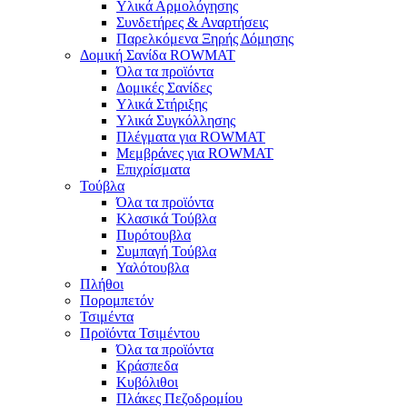
Υλικά Αρμολόγησης
Συνδετήρες & Αναρτήσεις
Παρελκόμενα Ξηρής Δόμησης
Δομική Σανίδα ROWMAT
Όλα τα προϊόντα
Δομικές Σανίδες
Υλικά Στήριξης
Υλικά Συγκόλλησης
Πλέγματα για ROWMAT
Μεμβράνες για ROWMAT
Επιχρίσματα
Τούβλα
Όλα τα προϊόντα
Κλασικά Τούβλα
Πυρότουβλα
Συμπαγή Τούβλα
Υαλότουβλα
Πλήθοι
Πορομπετόν
Τσιμέντα
Προϊόντα Τσιμέντου
Όλα τα προϊόντα
Κράσπεδα
Κυβόλιθοι
Πλάκες Πεζοδρομίου