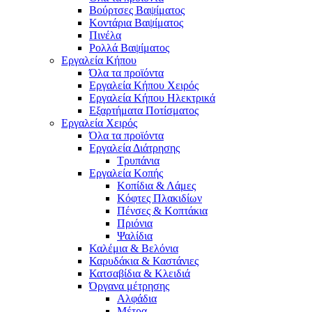
Βούρτσες Βαψίματος
Κοντάρια Βαψίματος
Πινέλα
Ρολλά Βαψίματος
Εργαλεία Κήπου
Όλα τα προϊόντα
Εργαλεία Κήπου Χειρός
Εργαλεία Κήπου Ηλεκτρικά
Εξαρτήματα Ποτίσματος
Εργαλεία Χειρός
Όλα τα προϊόντα
Εργαλεία Διάτρησης
Τρυπάνια
Εργαλεία Κοπής
Κοπίδια & Λάμες
Κόφτες Πλακιδίων
Πένσες & Κοπτάκια
Πριόνια
Ψαλίδια
Καλέμια & Βελόνια
Καρυδάκια & Καστάνιες
Κατσαβίδια & Κλειδιά
Όργανα μέτρησης
Αλφάδια
Μέτρα