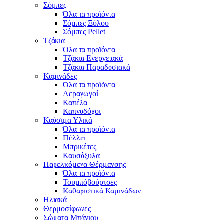
Σόμπες
Όλα τα προϊόντα
Σόμπες Ξύλου
Σόμπες Pellet
Τζάκια
Όλα τα προϊόντα
Τζάκια Ενεργειακά
Τζάκια Παραδοσιακά
Καμινάδες
Όλα τα προϊόντα
Αεραγωγοί
Καπέλα
Καπνοδόχοι
Καύσιμα Υλικά
Όλα τα προϊόντα
Πέλλετ
Μπρικέτες
Καυσόξυλα
Παρελκόμενα Θέρμανσης
Όλα τα προϊόντα
Τουμπόβούρτσες
Καθαριστικά Καμινάδων
Ηλιακά
Θερμοσίφωνες
Σώματα Μπάνιου