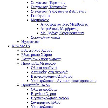
Στεγάνωση Ταρατσών
Στεγάνωση Τοιχοποιίας
Στεγάνωση Υπογείων & Δεξαμενών
Γεωύφασμα
Μεμβράνες
Αποστραγγιστικές Μεμβράνες
Ασφαλτικές Μεμβράνες
Μεμβράνες Κεραμοσκεπών
Σφραγιστικα υλικά
Ηχομόνωση
ΧΡΩΜΑΤΑ
Εσωτερικού Χώρου
Εξωτερικού Χώρου
Αστάρια – Υποστρώματα
Προστασία Μετάλλου
Όλα τα προϊόντα
Απευθείας στη σκουριά
Βερνικοχρώματα Διαλύτου
Υποστρώματα – Αντισκωριακή προστασία
Προστασία Ξύλου
Όλα τα προϊόντα
Βερνίκια Νερού
Βερνικοχρώματα Νερού
Συντηρητικό ξύλου
Υποστρώματα