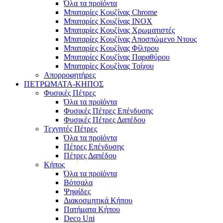
Όλα τα προϊόντα
Μπαταρίες Κουζίνας Chrome
Μπαταρίες Κουζίνας INOX
Μπαταρίες Κουζίνας Χρωματιστές
Μπαταρίες Κουζίνας Αποσπώμενο Ντους
Μπαταρίες Κουζίνας Φίλτρου
Μπαταρίες Κουζίνας Παραθύρου
Μπαταρίες Κουζίνας Τοίχου
Απορροφητήρες
ΠΕΤΡΩΜΑΤΑ-ΚΗΠΟΣ
Φυσικές Πέτρες
Όλα τα προϊόντα
Φυσικές Πέτρες Επένδυσης
Φυσικές Πέτρες Δαπέδου
Τεχνητές Πέτρες
Όλα τα προϊόντα
Πέτρες Επένδυσης
Πέτρες Δαπέδου
Κήπος
Όλα τα προϊόντα
Βότσαλα
Ψηφίδες
Διακοσμητικά Κήπου
Πατήματα Κήπου
Deco Uni