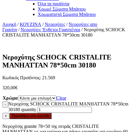
Όλα τα προϊόντα
Χρωμέ Σώματα Μπάνιου
Χρωματιστά Σώματα Μπάνιου
Αρχική
/
ΚΟΥΖΙΝΑ
/
Νεροχύτες
/
Νεροχύτες απο
Γρανίτη
/
Νεροχύτες 'Ενθετοι Γρανιτένιοι
/ Νεροχύτης SCHOCK
CRISTALITE MANHATTAN 78*50cm 30180
Νεροχύτης SCHOCK CRISTALITE
MANHATTAN 78*50cm 30180
Κωδικός Προϊόντος: 21.569
320,00
€
Χρώμα
Clear
Νεροχύτης SCHOCK CRISTALITE MANHATTAN 78*50cm
-
30180 quantity
+
Προσθήκη στο καλάθι
Νεροχύτης granite 78×50 της σειράς CRISTALITE
MANHATTAN με μια γούρνα και πάγκο εργασίας για ερμάριο 60