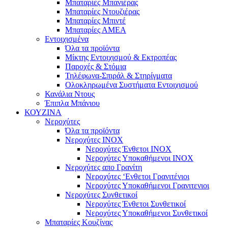
Μπαταρίες Μπανιέρας
Μπαταρίες Ντουζιέρας
Μπαταρίες Μπιντέ
Μπαταρίες ΑΜΕΑ
Εντοιχισμένα
Όλα τα προϊόντα
Μίκτης Εντοιχισμού & Εκτροπέας
Παροχές & Στόμια
Τηλέφωνα-Σπιράλ & Στηρίγματα
Ολοκληρωμένα Συστήματα Εντοιχισμού
Κανάλια Ντους
Έπιπλα Μπάνιου
ΚΟΥΖΙΝΑ
Νεροχύτες
Όλα τα προϊόντα
Νεροχύτες ΙΝΟΧ
Νεροχύτες Ένθετοι INOX
Νεροχύτες Υποκαθήμενοι INOX
Νεροχύτες απο Γρανίτη
Νεροχύτες ‘Ενθετοι Γρανιτένιοι
Νεροχύτες Υποκαθήμενοι Γρανιτενιοι
Νεροχύτες Συνθετικοί
Νεροχύτες Ένθετοι Συνθετικοί
Νεροχύτες Υποκαθήμενοι Συνθετικοί
Μπαταρίες Κουζίνας