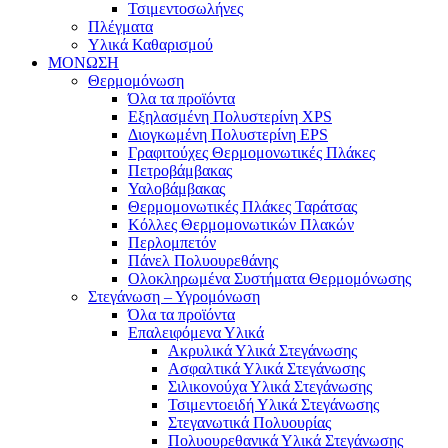
Τσιμεντοσωλήνες
Πλέγματα
Υλικά Καθαρισμού
ΜΟΝΩΣΗ
Θερμομόνωση
Όλα τα προϊόντα
Εξηλασμένη Πολυστερίνη XPS
Διογκωμένη Πολυστερίνη EPS
Γραφιτούχες Θερμομονωτικές Πλάκες
Πετροβάμβακας
Υαλοβάμβακας
Θερμομονωτικές Πλάκες Ταράτσας
Κόλλες Θερμομονωτικών Πλακών
Περλομπετόν
Πάνελ Πολυουρεθάνης
Ολοκληρωμένα Συστήματα Θερμομόνωσης
Στεγάνωση – Υγρομόνωση
Όλα τα προϊόντα
Επαλειφόμενα Υλικά
Ακρυλικά Υλικά Στεγάνωσης
Ασφαλτικά Υλικά Στεγάνωσης
Σιλικονούχα Υλικά Στεγάνωσης
Τσιμεντοειδή Υλικά Στεγάνωσης
Στεγανωτικά Πολυουρίας
Πολυουρεθανικά Υλικά Στεγάνωσης