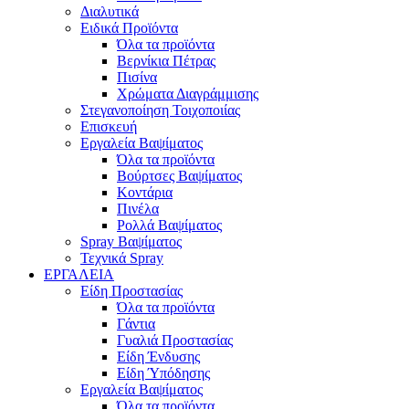
Διαλυτικά
Ειδικά Προϊόντα
Όλα τα προϊόντα
Βερνίκια Πέτρας
Πισίνα
Χρώματα Διαγράμμισης
Στεγανοποίηση Τοιχοποιίας
Επισκευή
Εργαλεία Βαψίματος
Όλα τα προϊόντα
Βούρτσες Βαψίματος
Κοντάρια
Πινέλα
Ρολλά Βαψίματος
Spray Βαψίματος
Τεχνικά Spray
ΕΡΓΑΛΕΙΑ
Είδη Προστασίας
Όλα τα προϊόντα
Γάντια
Γυαλιά Προστασίας
Είδη Ένδυσης
Είδη Ύπόδησης
Εργαλεία Βαψίματος
Όλα τα προϊόντα