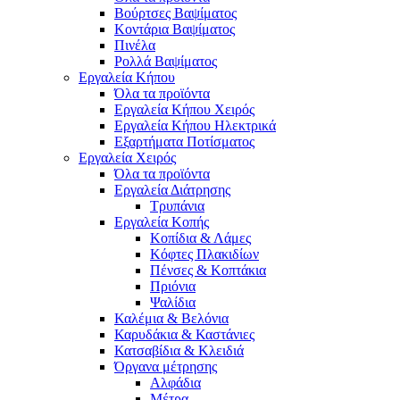
Βούρτσες Βαψίματος
Κοντάρια Βαψίματος
Πινέλα
Ρολλά Βαψίματος
Εργαλεία Κήπου
Όλα τα προϊόντα
Εργαλεία Κήπου Χειρός
Εργαλεία Κήπου Ηλεκτρικά
Εξαρτήματα Ποτίσματος
Εργαλεία Χειρός
Όλα τα προϊόντα
Εργαλεία Διάτρησης
Τρυπάνια
Εργαλεία Κοπής
Κοπίδια & Λάμες
Κόφτες Πλακιδίων
Πένσες & Κοπτάκια
Πριόνια
Ψαλίδια
Καλέμια & Βελόνια
Καρυδάκια & Καστάνιες
Κατσαβίδια & Κλειδιά
Όργανα μέτρησης
Αλφάδια
Μέτρα