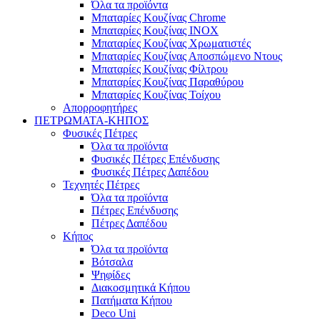
Όλα τα προϊόντα
Μπαταρίες Κουζίνας Chrome
Μπαταρίες Κουζίνας INOX
Μπαταρίες Κουζίνας Χρωματιστές
Μπαταρίες Κουζίνας Αποσπώμενο Ντους
Μπαταρίες Κουζίνας Φίλτρου
Μπαταρίες Κουζίνας Παραθύρου
Μπαταρίες Κουζίνας Τοίχου
Απορροφητήρες
ΠΕΤΡΩΜΑΤΑ-ΚΗΠΟΣ
Φυσικές Πέτρες
Όλα τα προϊόντα
Φυσικές Πέτρες Επένδυσης
Φυσικές Πέτρες Δαπέδου
Τεχνητές Πέτρες
Όλα τα προϊόντα
Πέτρες Επένδυσης
Πέτρες Δαπέδου
Κήπος
Όλα τα προϊόντα
Βότσαλα
Ψηφίδες
Διακοσμητικά Κήπου
Πατήματα Κήπου
Deco Uni