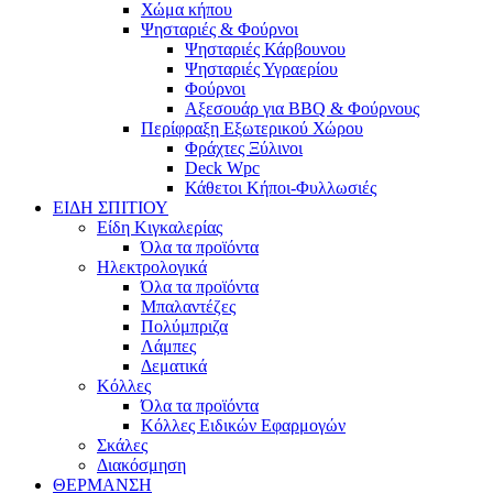
Χώμα κήπου
Ψησταριές & Φούρνοι
Ψησταριές Κάρβουνου
Ψησταριές Υγραερίου
Φούρνοι
Αξεσουάρ για BBQ & Φούρνους
Περίφραξη Εξωτερικού Χώρου
Φράχτες Ξύλινοι
Deck Wpc
Κάθετοι Κήποι-Φυλλωσιές
ΕΙΔΗ ΣΠΙΤΙΟΥ
Είδη Κιγκαλερίας
Όλα τα προϊόντα
Ηλεκτρολογικά
Όλα τα προϊόντα
Μπαλαντέζες
Πολύμπριζα
Λάμπες
Δεματικά
Κόλλες
Όλα τα προϊόντα
Κόλλες Ειδικών Εφαρμογών
Σκάλες
Διακόσμηση
ΘΕΡΜΑΝΣΗ