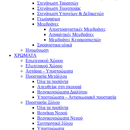
Στεγάνωση Ταρατσών
Στεγάνωση Τοιχοποιίας
Στεγάνωση Υπογείων & Δεξαμενών
Γεωύφασμα
Μεμβράνες
Αποστραγγιστικές Μεμβράνες
Ασφαλτικές Μεμβράνες
Μεμβράνες Κεραμοσκεπών
Σφραγιστικα υλικά
Ηχομόνωση
ΧΡΩΜΑΤΑ
Εσωτερικού Χώρου
Εξωτερικού Χώρου
Αστάρια – Υποστρώματα
Προστασία Μετάλλου
Όλα τα προϊόντα
Απευθείας στη σκουριά
Βερνικοχρώματα Διαλύτου
Υποστρώματα – Αντισκωριακή προστασία
Προστασία Ξύλου
Όλα τα προϊόντα
Βερνίκια Νερού
Βερνικοχρώματα Νερού
Συντηρητικό ξύλου
Υποστρώματα