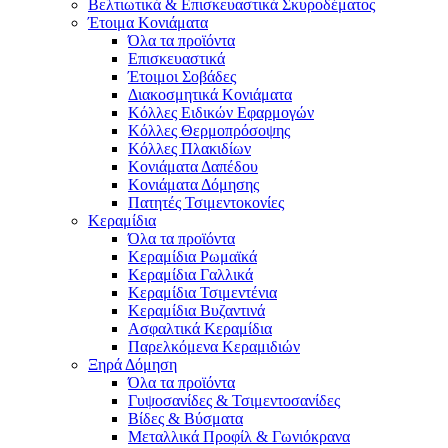
Βελτιωτικά & Επισκευαστικά Σκυροδέματος
Έτοιμα Κονιάματα
Όλα τα προϊόντα
Επισκευαστικά
Έτοιμοι Σοβάδες
Διακοσμητικά Κονιάματα
Κόλλες Ειδικών Εφαρμογών
Κόλλες Θερμοπρόσοψης
Κόλλες Πλακιδίων
Κονιάματα Δαπέδου
Κονιάματα Δόμησης
Πατητές Τσιμεντοκονίες
Κεραμίδια
Όλα τα προϊόντα
Κεραμίδια Ρωμαϊκά
Κεραμίδια Γαλλικά
Κεραμίδια Τσιμεντένια
Κεραμίδια Βυζαντινά
Ασφαλτικά Κεραμίδια
Παρελκόμενα Κεραμιδιών
Ξηρά Δόμηση
Όλα τα προϊόντα
Γυψοσανίδες & Τσιμεντοσανίδες
Βίδες & Βύσματα
Μεταλλικά Προφίλ & Γωνιόκρανα