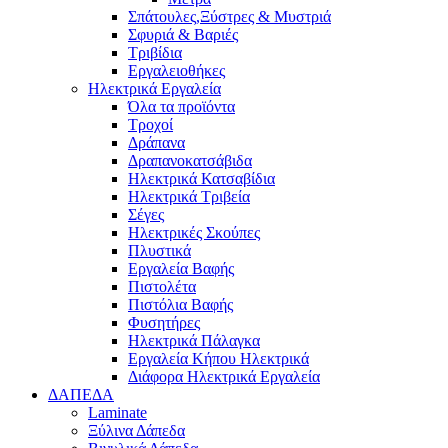
Σπάτουλες,Ξύστρες & Μυστριά
Σφυριά & Βαριές
Τριβίδια
Εργαλειοθήκες
Ηλεκτρικά Εργαλεία
Όλα τα προϊόντα
Τροχοί
Δράπανα
Δραπανοκατσάβιδα
Ηλεκτρικά Κατσαβίδια
Ηλεκτρικά Τριβεία
Σέγες
Ηλεκτρικές Σκούπες
Πλυστικά
Εργαλεία Βαφής
Πιστολέτα
Πιστόλια Βαφής
Φυσητήρες
Ηλεκτρικά Πάλαγκα
Εργαλεία Κήπου Ηλεκτρικά
Διάφορα Ηλεκτρικά Εργαλεία
ΔΑΠΕΔΑ
Laminate
Ξύλινα Δάπεδα