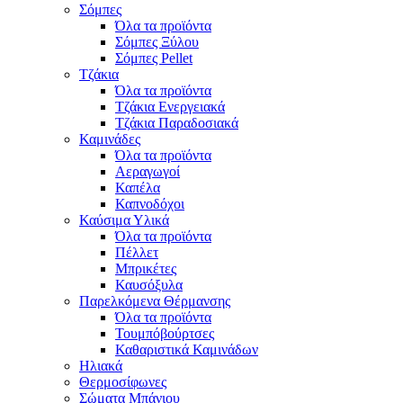
Σόμπες
Όλα τα προϊόντα
Σόμπες Ξύλου
Σόμπες Pellet
Τζάκια
Όλα τα προϊόντα
Τζάκια Ενεργειακά
Τζάκια Παραδοσιακά
Καμινάδες
Όλα τα προϊόντα
Αεραγωγοί
Καπέλα
Καπνοδόχοι
Καύσιμα Υλικά
Όλα τα προϊόντα
Πέλλετ
Μπρικέτες
Καυσόξυλα
Παρελκόμενα Θέρμανσης
Όλα τα προϊόντα
Τουμπόβούρτσες
Καθαριστικά Καμινάδων
Ηλιακά
Θερμοσίφωνες
Σώματα Μπάνιου