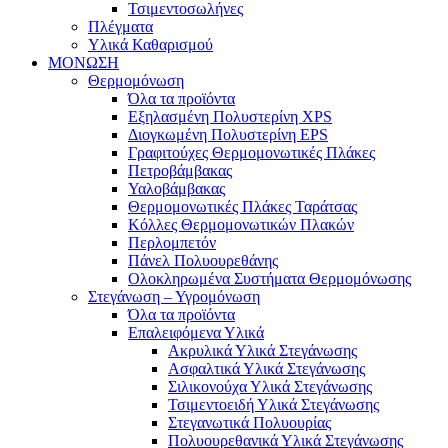
Τσιμεντοσωλήνες
Πλέγματα
Υλικά Καθαρισμού
ΜΟΝΩΣΗ
Θερμομόνωση
Όλα τα προϊόντα
Εξηλασμένη Πολυστερίνη XPS
Διογκωμένη Πολυστερίνη EPS
Γραφιτούχες Θερμομονωτικές Πλάκες
Πετροβάμβακας
Υαλοβάμβακας
Θερμομονωτικές Πλάκες Ταράτσας
Κόλλες Θερμομονωτικών Πλακών
Περλομπετόν
Πάνελ Πολυουρεθάνης
Ολοκληρωμένα Συστήματα Θερμομόνωσης
Στεγάνωση – Υγρομόνωση
Όλα τα προϊόντα
Επαλειφόμενα Υλικά
Ακρυλικά Υλικά Στεγάνωσης
Ασφαλτικά Υλικά Στεγάνωσης
Σιλικονούχα Υλικά Στεγάνωσης
Τσιμεντοειδή Υλικά Στεγάνωσης
Στεγανωτικά Πολυουρίας
Πολυουρεθανικά Υλικά Στεγάνωσης