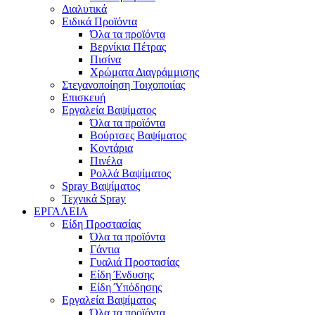
Διαλυτικά
Ειδικά Προϊόντα
Όλα τα προϊόντα
Βερνίκια Πέτρας
Πισίνα
Χρώματα Διαγράμμισης
Στεγανοποίηση Τοιχοποιίας
Επισκευή
Εργαλεία Βαψίματος
Όλα τα προϊόντα
Βούρτσες Βαψίματος
Κοντάρια
Πινέλα
Ρολλά Βαψίματος
Spray Βαψίματος
Τεχνικά Spray
ΕΡΓΑΛΕΙΑ
Είδη Προστασίας
Όλα τα προϊόντα
Γάντια
Γυαλιά Προστασίας
Είδη Ένδυσης
Είδη Ύπόδησης
Εργαλεία Βαψίματος
Όλα τα προϊόντα