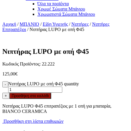
Όλα τα προϊόντα
Χρωμέ Σώματα Μπάνιου
Χρωματιστά Σώματα Μπάνιου
Αρχική
/
ΜΠΑΝΙΟ
/
Είδη Υγιεινής
/
Νιπτήρες
/
Νιπτήρες
Επιτραπέζιοι
/ Νιπτήρας LUPO με οπή Φ45
Νιπτήρας LUPO με οπή Φ45
Κωδικός Προϊόντος: 22.222
125,00
€
Νιπτήρας LUPO με οπή Φ45 quantity
-
+
Προσθήκη στο καλάθι
Νιπτήρας LUPO Φ45 επιτραπέζιος με 1 οπή για μπαταρία,
BIANCO CERAMICA
Προσθήκη στη λίστα επιθυμιών