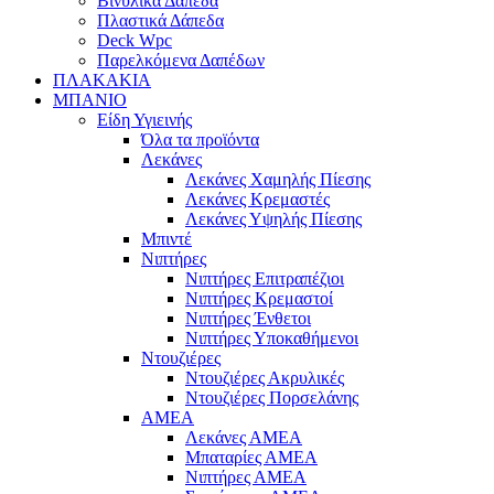
Βινυλικά Δάπεδα
Πλαστικά Δάπεδα
Deck Wpc
Παρελκόμενα Δαπέδων
ΠΛΑΚΑΚΙΑ
ΜΠΑΝΙΟ
Είδη Υγιεινής
Όλα τα προϊόντα
Λεκάνες
Λεκάνες Χαμηλής Πίεσης
Λεκάνες Κρεμαστές
Λεκάνες Υψηλής Πίεσης
Μπιντέ
Νιπτήρες
Νιπτήρες Επιτραπέζιοι
Νιπτήρες Κρεμαστοί
Νιπτήρες Ένθετοι
Νιπτήρες Υποκαθήμενοι
Ντουζιέρες
Ντουζιέρες Ακρυλικές
Ντουζιέρες Πορσελάνης
ΑΜΕΑ
Λεκάνες ΑΜΕΑ
Μπαταρίες ΑΜΕΑ
Νιπτήρες ΑΜΕΑ