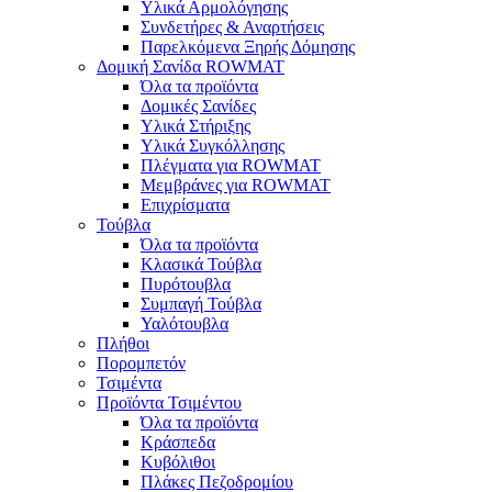
Υλικά Αρμολόγησης
Συνδετήρες & Αναρτήσεις
Παρελκόμενα Ξηρής Δόμησης
Δομική Σανίδα ROWMAT
Όλα τα προϊόντα
Δομικές Σανίδες
Υλικά Στήριξης
Υλικά Συγκόλλησης
Πλέγματα για ROWMAT
Μεμβράνες για ROWMAT
Επιχρίσματα
Τούβλα
Όλα τα προϊόντα
Κλασικά Τούβλα
Πυρότουβλα
Συμπαγή Τούβλα
Υαλότουβλα
Πλήθοι
Πορομπετόν
Τσιμέντα
Προϊόντα Τσιμέντου
Όλα τα προϊόντα
Κράσπεδα
Κυβόλιθοι
Πλάκες Πεζοδρομίου