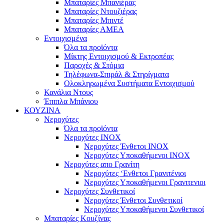
Μπαταρίες Μπανιέρας
Μπαταρίες Ντουζιέρας
Μπαταρίες Μπιντέ
Μπαταρίες ΑΜΕΑ
Εντοιχισμένα
Όλα τα προϊόντα
Μίκτης Εντοιχισμού & Εκτροπέας
Παροχές & Στόμια
Τηλέφωνα-Σπιράλ & Στηρίγματα
Ολοκληρωμένα Συστήματα Εντοιχισμού
Κανάλια Ντους
Έπιπλα Μπάνιου
ΚΟΥΖΙΝΑ
Νεροχύτες
Όλα τα προϊόντα
Νεροχύτες ΙΝΟΧ
Νεροχύτες Ένθετοι INOX
Νεροχύτες Υποκαθήμενοι INOX
Νεροχύτες απο Γρανίτη
Νεροχύτες ‘Ενθετοι Γρανιτένιοι
Νεροχύτες Υποκαθήμενοι Γρανιτενιοι
Νεροχύτες Συνθετικοί
Νεροχύτες Ένθετοι Συνθετικοί
Νεροχύτες Υποκαθήμενοι Συνθετικοί
Μπαταρίες Κουζίνας