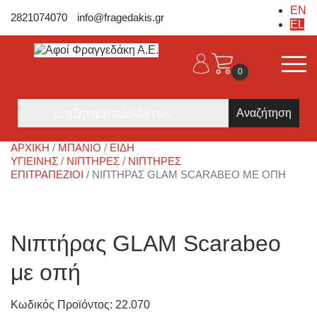
EN
2821074070
info@fragedakis.gr
EL
0
Products
search
ΑΡΧΙΚΉ
/
ΜΠΑΝΙΟ
/
ΕΊΔΗ
ΥΓΙΕΙΝΉΣ
/
ΝΙΠΤΉΡΕΣ
/
ΝΙΠΤΉΡΕΣ
ΕΠΙΤΡΑΠΈΖΙΟΙ
/ ΝΙΠΤΉΡΑΣ GLAM SCARABEO ΜΕ ΟΠΉ
Νιπτήρας GLAM Scarabeo
με οπή
Κωδικός Προϊόντος: 22.070