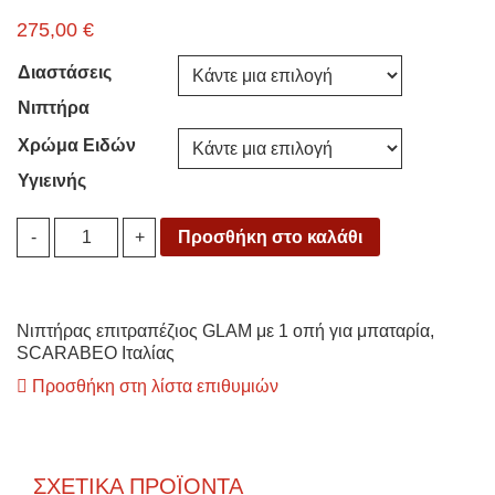
275,00
€
Διαστάσεις
Νιπτήρα
Χρώμα Ειδών
Υγιεινής
Νιπτήρας
Προσθήκη στο καλάθι
-
+
GLAM
Scarabeo
με
οπή
Νιπτήρας επιτραπέζιος GLAM με 1 οπή για μπαταρία,
quantity
SCARABEO Ιταλίας
Προσθήκη στη λίστα επιθυμιών
ΣΧΕΤΙΚΆ ΠΡΟΪΌΝΤΑ