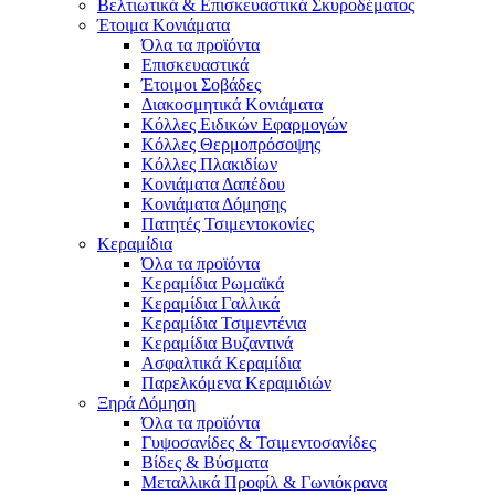
Βελτιωτικά & Επισκευαστικά Σκυροδέματος
Έτοιμα Κονιάματα
Όλα τα προϊόντα
Επισκευαστικά
Έτοιμοι Σοβάδες
Διακοσμητικά Κονιάματα
Κόλλες Ειδικών Εφαρμογών
Κόλλες Θερμοπρόσοψης
Κόλλες Πλακιδίων
Κονιάματα Δαπέδου
Κονιάματα Δόμησης
Πατητές Τσιμεντοκονίες
Κεραμίδια
Όλα τα προϊόντα
Κεραμίδια Ρωμαϊκά
Κεραμίδια Γαλλικά
Κεραμίδια Τσιμεντένια
Κεραμίδια Βυζαντινά
Ασφαλτικά Κεραμίδια
Παρελκόμενα Κεραμιδιών
Ξηρά Δόμηση
Όλα τα προϊόντα
Γυψοσανίδες & Τσιμεντοσανίδες
Βίδες & Βύσματα
Μεταλλικά Προφίλ & Γωνιόκρανα