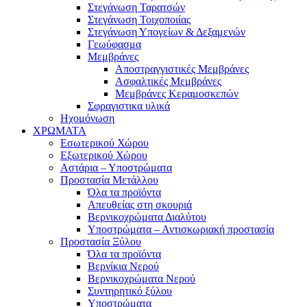
Στεγάνωση Ταρατσών
Στεγάνωση Τοιχοποιίας
Στεγάνωση Υπογείων & Δεξαμενών
Γεωύφασμα
Μεμβράνες
Αποστραγγιστικές Μεμβράνες
Ασφαλτικές Μεμβράνες
Μεμβράνες Κεραμοσκεπών
Σφραγιστικα υλικά
Ηχομόνωση
ΧΡΩΜΑΤΑ
Εσωτερικού Χώρου
Εξωτερικού Χώρου
Αστάρια – Υποστρώματα
Προστασία Μετάλλου
Όλα τα προϊόντα
Απευθείας στη σκουριά
Βερνικοχρώματα Διαλύτου
Υποστρώματα – Αντισκωριακή προστασία
Προστασία Ξύλου
Όλα τα προϊόντα
Βερνίκια Νερού
Βερνικοχρώματα Νερού
Συντηρητικό ξύλου
Υποστρώματα