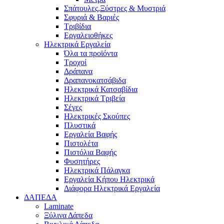
Σπάτουλες,Ξύστρες & Μυστριά
Σφυριά & Βαριές
Τριβίδια
Εργαλειοθήκες
Ηλεκτρικά Εργαλεία
Όλα τα προϊόντα
Τροχοί
Δράπανα
Δραπανοκατσάβιδα
Ηλεκτρικά Κατσαβίδια
Ηλεκτρικά Τριβεία
Σέγες
Ηλεκτρικές Σκούπες
Πλυστικά
Εργαλεία Βαφής
Πιστολέτα
Πιστόλια Βαφής
Φυσητήρες
Ηλεκτρικά Πάλαγκα
Εργαλεία Κήπου Ηλεκτρικά
Διάφορα Ηλεκτρικά Εργαλεία
ΔΑΠΕΔΑ
Laminate
Ξύλινα Δάπεδα