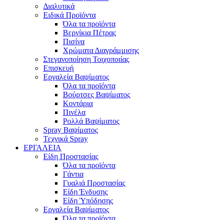
Διαλυτικά
Ειδικά Προϊόντα
Όλα τα προϊόντα
Βερνίκια Πέτρας
Πισίνα
Χρώματα Διαγράμμισης
Στεγανοποίηση Τοιχοποιίας
Επισκευή
Εργαλεία Βαψίματος
Όλα τα προϊόντα
Βούρτσες Βαψίματος
Κοντάρια
Πινέλα
Ρολλά Βαψίματος
Spray Βαψίματος
Τεχνικά Spray
ΕΡΓΑΛΕΙΑ
Είδη Προστασίας
Όλα τα προϊόντα
Γάντια
Γυαλιά Προστασίας
Είδη Ένδυσης
Είδη Ύπόδησης
Εργαλεία Βαψίματος
Όλα τα προϊόντα