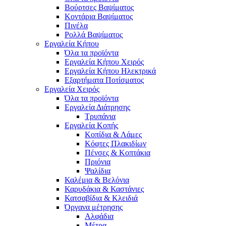
Βούρτσες Βαψίματος
Κοντάρια Βαψίματος
Πινέλα
Ρολλά Βαψίματος
Εργαλεία Κήπου
Όλα τα προϊόντα
Εργαλεία Κήπου Χειρός
Εργαλεία Κήπου Ηλεκτρικά
Εξαρτήματα Ποτίσματος
Εργαλεία Χειρός
Όλα τα προϊόντα
Εργαλεία Διάτρησης
Τρυπάνια
Εργαλεία Κοπής
Κοπίδια & Λάμες
Κόφτες Πλακιδίων
Πένσες & Κοπτάκια
Πριόνια
Ψαλίδια
Καλέμια & Βελόνια
Καρυδάκια & Καστάνιες
Κατσαβίδια & Κλειδιά
Όργανα μέτρησης
Αλφάδια
Μέτρα