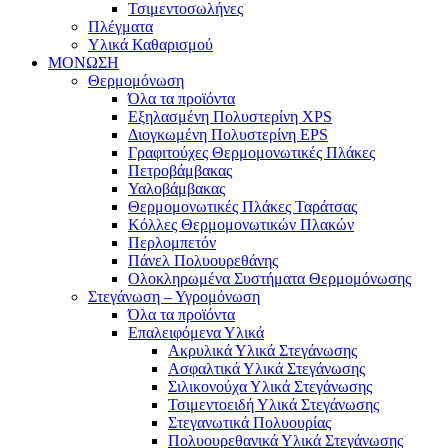
Τσιμεντοσωλήνες
Πλέγματα
Υλικά Καθαρισμού
ΜΟΝΩΣΗ
Θερμομόνωση
Όλα τα προϊόντα
Εξηλασμένη Πολυστερίνη XPS
Διογκωμένη Πολυστερίνη EPS
Γραφιτούχες Θερμομονωτικές Πλάκες
Πετροβάμβακας
Υαλοβάμβακας
Θερμομονωτικές Πλάκες Ταράτσας
Κόλλες Θερμομονωτικών Πλακών
Περλομπετόν
Πάνελ Πολυουρεθάνης
Ολοκληρωμένα Συστήματα Θερμομόνωσης
Στεγάνωση – Υγρομόνωση
Όλα τα προϊόντα
Επαλειφόμενα Υλικά
Ακρυλικά Υλικά Στεγάνωσης
Ασφαλτικά Υλικά Στεγάνωσης
Σιλικονούχα Υλικά Στεγάνωσης
Τσιμεντοειδή Υλικά Στεγάνωσης
Στεγανωτικά Πολυουρίας
Πολυουρεθανικά Υλικά Στεγάνωσης