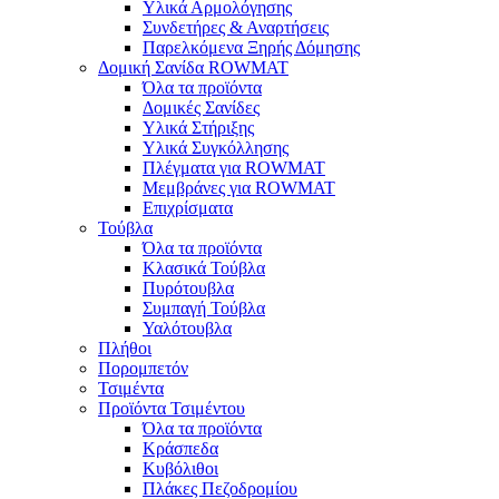
Υλικά Αρμολόγησης
Συνδετήρες & Αναρτήσεις
Παρελκόμενα Ξηρής Δόμησης
Δομική Σανίδα ROWMAT
Όλα τα προϊόντα
Δομικές Σανίδες
Υλικά Στήριξης
Υλικά Συγκόλλησης
Πλέγματα για ROWMAT
Μεμβράνες για ROWMAT
Επιχρίσματα
Τούβλα
Όλα τα προϊόντα
Κλασικά Τούβλα
Πυρότουβλα
Συμπαγή Τούβλα
Υαλότουβλα
Πλήθοι
Πορομπετόν
Τσιμέντα
Προϊόντα Τσιμέντου
Όλα τα προϊόντα
Κράσπεδα
Κυβόλιθοι
Πλάκες Πεζοδρομίου