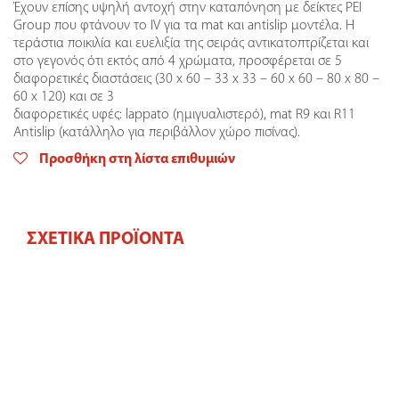
Έχουν επίσης υψηλή αντοχή στην καταπόνηση με δείκτες PEI
Group που φτάνουν το IV για τα mat και antislip μοντέλα. Η
τεράστια ποικιλία και ευελιξία της σειράς αντικατοπτρίζεται και
στο γεγονός ότι εκτός από 4 χρώματα, προσφέρεται σε 5
διαφορετικές διαστάσεις (30 x 60 – 33 x 33 – 60 x 60 – 80 x 80 –
60 x 120) και σε 3
διαφορετικές υφές: lappato (ημιγυαλιστερό), mat R9 και R11
Antislip (κατάλληλο για περιβάλλον χώρο πισίνας).
Προσθήκη στη λίστα επιθυμιών
ΣΧΕΤΙΚΆ ΠΡΟΪΌΝΤΑ