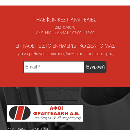
ΤΗΛΕΦΩΝΙΚΈΣ ΠΑΡΑΓΓΕΛΊΕΣ
2821074070
ΔΕΥΤΈΡΑ - ΣΆΒΒΑΤΟ 07:00 – 15:00
ΕΓΓΡΑΦΕΊΤΕ ΣΤΟ ΕΝΗΜΕΡΩΤΙΚΌ ΔΕΛΤΊΟ ΜΑΣ
για να μαθαίνετε πρώτοι τις διαθέσιμες προσφορές μας
Email
*
ΑΦΟΙ ΦΡΑΓΓΕΔΑΚΗ Α.Ε.