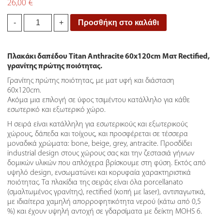
26,00
€
Πλακάκι
Προσθήκη στο καλάθι
-
+
Titan
Antracite
60*120cm
Πλακάκι δαπέδου Titan Anthracite 60x120cm Ματ Rectified,
quantity
γρανίτης πρώτης ποιότητας.
Γρανίτης πρώτης ποιότητας, με ματ υφή και διάσταση
60x120cm.
Ακόμα μια επιλογή σε ύφος τσιμέντου κατάλληλο για κάθε
εσωτερικό και εξωτερικό χώρο.
Η σειρά είναι κατάλληλη για εσωτερικούς και εξωτερικούς
χώρους, δάπεδα και τοίχους, και προσφέρεται σε τέσσερα
μοναδικά χρώματα: bone, beige, grey, antracite. Προσδίδει
industrial design στους χώρους σας και την ζεστασιά γήινων
δομικών υλικών που απλόχερα βρίσκουμε στη φύση. Εκτός από
υψηλό design, ενσωματώνει και κορυφαία χαρακτηριστικά
ποιότητας. Τα πλακίδια της σειράς είναι όλα porcellanato
(σμαλτωμένος γρανίτης), rectified (κοπή με laser), αντιπαγωτικά,
με ιδιαίτερα χαμηλή απορροφητικότητα νερού (κάτω από 0,5
%) και έχουν υψηλή αντοχή σε γδαρσίματα με δείκτη MOHS 6.