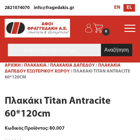
EL
EN
2821074070
info@fragedakis.gr
0
Products
search
ΑΡΧΙΚΉ
/
ΠΛΑΚΑΚΙΑ
/
ΠΛΑΚΆΚΙΑ ΔΑΠΈΔΟΥ
/
ΠΛΑΚΆΚΙΑ
ΔΑΠΈΔΟΥ ΕΞΩΤΕΡΙΚΟΎ ΧΏΡΟΥ
/ ΠΛΑΚΆΚΙ TITAN ANTRACITE
60*120CM
Πλακάκι Titan Antracite
60*120cm
Κωδικός Προϊόντος: 80.007