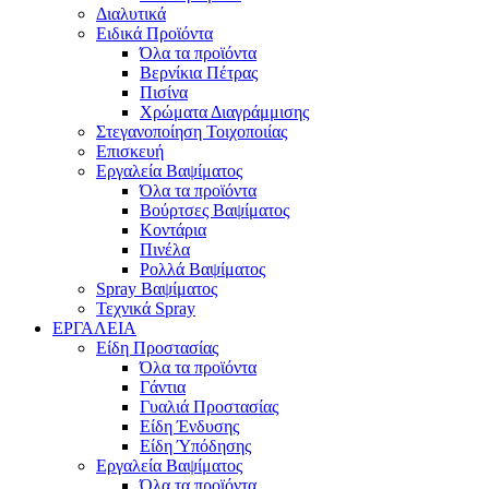
Διαλυτικά
Ειδικά Προϊόντα
Όλα τα προϊόντα
Βερνίκια Πέτρας
Πισίνα
Χρώματα Διαγράμμισης
Στεγανοποίηση Τοιχοποιίας
Επισκευή
Εργαλεία Βαψίματος
Όλα τα προϊόντα
Βούρτσες Βαψίματος
Κοντάρια
Πινέλα
Ρολλά Βαψίματος
Spray Βαψίματος
Τεχνικά Spray
ΕΡΓΑΛΕΙΑ
Είδη Προστασίας
Όλα τα προϊόντα
Γάντια
Γυαλιά Προστασίας
Είδη Ένδυσης
Είδη Ύπόδησης
Εργαλεία Βαψίματος
Όλα τα προϊόντα