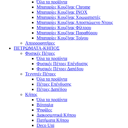
Όλα τα προϊόντα
Μπαταρίες Κουζίνας Chrome
Μπαταρίες Κουζίνας INOX
Μπαταρίες Κουζίνας Χρωματιστές
Μπαταρίες Κουζίνας Αποσπώμενο Ντους
Μπαταρίες Κουζίνας Φίλτρου
Μπαταρίες Κουζίνας Παραθύρου
Μπαταρίες Κουζίνας Τοίχου
Απορροφητήρες
ΠΕΤΡΩΜΑΤΑ-ΚΗΠΟΣ
Φυσικές Πέτρες
Όλα τα προϊόντα
Φυσικές Πέτρες Επένδυσης
Φυσικές Πέτρες Δαπέδου
Τεχνητές Πέτρες
Όλα τα προϊόντα
Πέτρες Επένδυσης
Πέτρες Δαπέδου
Κήπος
Όλα τα προϊόντα
Βότσαλα
Ψηφίδες
Διακοσμητικά Κήπου
Πατήματα Κήπου
Deco Uni