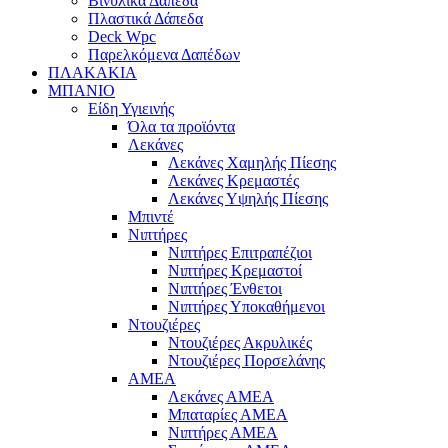
Βινυλικά Δάπεδα
Πλαστικά Δάπεδα
Deck Wpc
Παρελκόμενα Δαπέδων
ΠΛΑΚΑΚΙΑ
ΜΠΑΝΙΟ
Είδη Υγιεινής
Όλα τα προϊόντα
Λεκάνες
Λεκάνες Χαμηλής Πίεσης
Λεκάνες Κρεμαστές
Λεκάνες Υψηλής Πίεσης
Μπιντέ
Νιπτήρες
Νιπτήρες Επιτραπέζιοι
Νιπτήρες Κρεμαστοί
Νιπτήρες Ένθετοι
Νιπτήρες Υποκαθήμενοι
Ντουζιέρες
Ντουζιέρες Ακρυλικές
Ντουζιέρες Πορσελάνης
ΑΜΕΑ
Λεκάνες ΑΜΕΑ
Μπαταρίες ΑΜΕΑ
Νιπτήρες ΑΜΕΑ