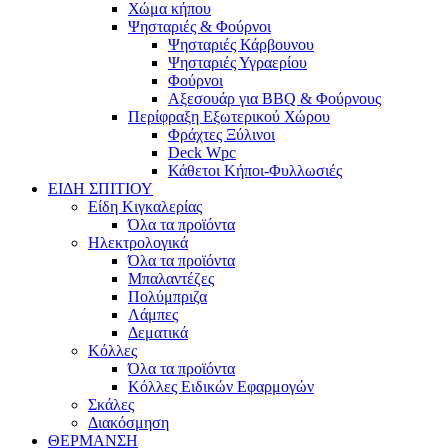
Χώμα κήπου
Ψησταριές & Φούρνοι
Ψησταριές Κάρβουνου
Ψησταριές Υγραερίου
Φούρνοι
Αξεσουάρ για BBQ & Φούρνους
Περίφραξη Εξωτερικού Χώρου
Φράχτες Ξύλινοι
Deck Wpc
Κάθετοι Κήποι-Φυλλωσιές
ΕΙΔΗ ΣΠΙΤΙΟΥ
Είδη Κιγκαλερίας
Όλα τα προϊόντα
Ηλεκτρολογικά
Όλα τα προϊόντα
Μπαλαντέζες
Πολύμπριζα
Λάμπες
Δεματικά
Κόλλες
Όλα τα προϊόντα
Κόλλες Ειδικών Εφαρμογών
Σκάλες
Διακόσμηση
ΘΕΡΜΑΝΣΗ