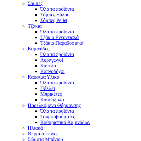
Σόμπες
Όλα τα προϊόντα
Σόμπες Ξύλου
Σόμπες Pellet
Τζάκια
Όλα τα προϊόντα
Τζάκια Ενεργειακά
Τζάκια Παραδοσιακά
Καμινάδες
Όλα τα προϊόντα
Αεραγωγοί
Καπέλα
Καπνοδόχοι
Καύσιμα Υλικά
Όλα τα προϊόντα
Πέλλετ
Μπρικέτες
Καυσόξυλα
Παρελκόμενα Θέρμανσης
Όλα τα προϊόντα
Τουμπόβούρτσες
Καθαριστικά Καμινάδων
Ηλιακά
Θερμοσίφωνες
Σώματα Μπάνιου