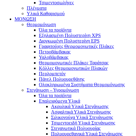
Τσιμεντοσωλήνες
Πλέγματα
Υλικά Καθαρισμού
ΜΟΝΩΣΗ
Θερμομόνωση
Όλα τα προϊόντα
Εξηλασμένη Πολυστερίνη XPS
Διογκωμένη Πολυστερίνη EPS
Γραφιτούχες Θερμομονωτικές Πλάκες
Πετροβάμβακας
Υαλοβάμβακας
Θερμομονωτικές Πλάκες Ταράτσας
Κόλλες Θερμομονωτικών Πλακών
Περλομπετόν
Πάνελ Πολυουρεθάνης
Ολοκληρωμένα Συστήματα Θερμομόνωσης
Στεγάνωση – Υγρομόνωση
Όλα τα προϊόντα
Επαλειφόμενα Υλικά
Ακρυλικά Υλικά Στεγάνωσης
Ασφαλτικά Υλικά Στεγάνωσης
Σιλικονούχα Υλικά Στεγάνωσης
Τσιμεντοειδή Υλικά Στεγάνωσης
Στεγανωτικά Πολυουρίας
Πολυουρεθανικά Υλικά Στεγάνωσης