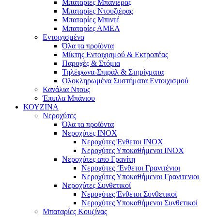
Μπαταρίες Μπανιέρας
Μπαταρίες Ντουζιέρας
Μπαταρίες Μπιντέ
Μπαταρίες ΑΜΕΑ
Εντοιχισμένα
Όλα τα προϊόντα
Μίκτης Εντοιχισμού & Εκτροπέας
Παροχές & Στόμια
Τηλέφωνα-Σπιράλ & Στηρίγματα
Ολοκληρωμένα Συστήματα Εντοιχισμού
Κανάλια Ντους
Έπιπλα Μπάνιου
ΚΟΥΖΙΝΑ
Νεροχύτες
Όλα τα προϊόντα
Νεροχύτες ΙΝΟΧ
Νεροχύτες Ένθετοι INOX
Νεροχύτες Υποκαθήμενοι INOX
Νεροχύτες απο Γρανίτη
Νεροχύτες ‘Ενθετοι Γρανιτένιοι
Νεροχύτες Υποκαθήμενοι Γρανιτενιοι
Νεροχύτες Συνθετικοί
Νεροχύτες Ένθετοι Συνθετικοί
Νεροχύτες Υποκαθήμενοι Συνθετικοί
Μπαταρίες Κουζίνας