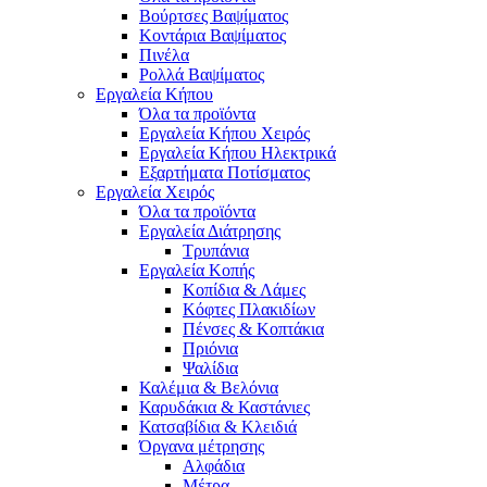
Βούρτσες Βαψίματος
Κοντάρια Βαψίματος
Πινέλα
Ρολλά Βαψίματος
Εργαλεία Κήπου
Όλα τα προϊόντα
Εργαλεία Κήπου Χειρός
Εργαλεία Κήπου Ηλεκτρικά
Εξαρτήματα Ποτίσματος
Εργαλεία Χειρός
Όλα τα προϊόντα
Εργαλεία Διάτρησης
Τρυπάνια
Εργαλεία Κοπής
Κοπίδια & Λάμες
Κόφτες Πλακιδίων
Πένσες & Κοπτάκια
Πριόνια
Ψαλίδια
Καλέμια & Βελόνια
Καρυδάκια & Καστάνιες
Κατσαβίδια & Κλειδιά
Όργανα μέτρησης
Αλφάδια
Μέτρα