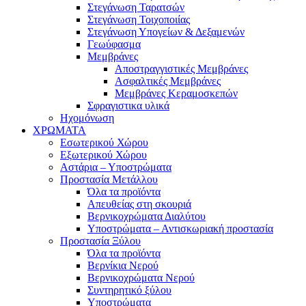
Στεγάνωση Ταρατσών
Στεγάνωση Τοιχοποιίας
Στεγάνωση Υπογείων & Δεξαμενών
Γεωύφασμα
Μεμβράνες
Αποστραγγιστικές Μεμβράνες
Ασφαλτικές Μεμβράνες
Μεμβράνες Κεραμοσκεπών
Σφραγιστικα υλικά
Ηχομόνωση
ΧΡΩΜΑΤΑ
Εσωτερικού Χώρου
Εξωτερικού Χώρου
Αστάρια – Υποστρώματα
Προστασία Μετάλλου
Όλα τα προϊόντα
Απευθείας στη σκουριά
Βερνικοχρώματα Διαλύτου
Υποστρώματα – Αντισκωριακή προστασία
Προστασία Ξύλου
Όλα τα προϊόντα
Βερνίκια Νερού
Βερνικοχρώματα Νερού
Συντηρητικό ξύλου
Υποστρώματα