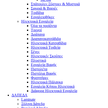
Σπάτουλες,Ξύστρες & Μυστριά
Σφυριά & Βαριές
Τριβίδια
Εργαλειοθήκες
Ηλεκτρικά Εργαλεία
Όλα τα προϊόντα
Τροχοί
Δράπανα
Δραπανοκατσάβιδα
Ηλεκτρικά Κατσαβίδια
Ηλεκτρικά Τριβεία
Σέγες
Ηλεκτρικές Σκούπες
Πλυστικά
Εργαλεία Βαφής
Πιστολέτα
Πιστόλια Βαφής
Φυσητήρες
Ηλεκτρικά Πάλαγκα
Εργαλεία Κήπου Ηλεκτρικά
Διάφορα Ηλεκτρικά Εργαλεία
ΔΑΠΕΔΑ
Laminate
Ξύλινα Δάπεδα