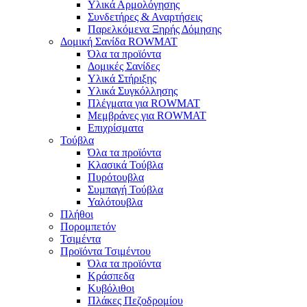
Υλικά Αρμολόγησης
Συνδετήρες & Αναρτήσεις
Παρελκόμενα Ξηρής Δόμησης
Δομική Σανίδα ROWMAT
Όλα τα προϊόντα
Δομικές Σανίδες
Υλικά Στήριξης
Υλικά Συγκόλλησης
Πλέγματα για ROWMAT
Μεμβράνες για ROWMAT
Επιχρίσματα
Τούβλα
Όλα τα προϊόντα
Κλασικά Τούβλα
Πυρότουβλα
Συμπαγή Τούβλα
Υαλότουβλα
Πλήθοι
Πορομπετόν
Τσιμέντα
Προϊόντα Τσιμέντου
Όλα τα προϊόντα
Κράσπεδα
Κυβόλιθοι
Πλάκες Πεζοδρομίου