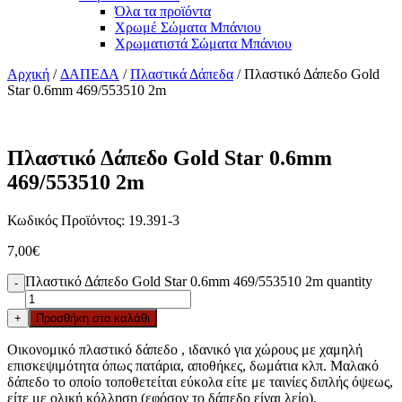
Όλα τα προϊόντα
Χρωμέ Σώματα Μπάνιου
Χρωματιστά Σώματα Μπάνιου
Αρχική
/
ΔΑΠΕΔΑ
/
Πλαστικά Δάπεδα
/ Πλαστικό Δάπεδο Gold
Star 0.6mm 469/553510 2m
Πλαστικό Δάπεδο Gold Star 0.6mm
469/553510 2m
Κωδικός Προϊόντος: 19.391-3
7,00
€
Πλαστικό Δάπεδο Gold Star 0.6mm 469/553510 2m quantity
-
+
Προσθήκη στο καλάθι
Οικονομικό πλαστικό δάπεδο , ιδανικό για χώρους με χαμηλή
επισκεψιμότητα όπως πατάρια, αποθήκες, δωμάτια κλπ. Μαλακό
δάπεδο το οποίο τοποθετείται εύκολα είτε με ταινίες διπλής όψεως,
είτε με ολική κόλληση (εφόσον το δάπεδο είναι λείο).