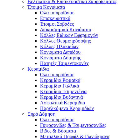
Βελτιωτικά & Επισκευαστικά Σκυροδέματος
Έτοιμα Κονιάματα
Όλα τα προϊόντα
Επισκευαστικά
Έτοιμοι Σοβάδες
Διακοσμητικά Κονιάματα
Κόλλες Ειδικών Εφαρμογών
Κόλλες Θερμοπρόσοψης
Κόλλες Πλακιδίων
Κονιάματα Δαπέδου
Κονιάματα Δόμησης
Πατητές Τσιμεντοκονίες
Κεραμίδια
Όλα τα προϊόντα
Κεραμίδια Ρωμαϊκά
Κεραμίδια Γαλλικά
Κεραμίδια Τσιμεντένια
Κεραμίδια Βυζαντινά
Ασφαλτικά Κεραμίδια
Παρελκόμενα Κεραμιδιών
Ξηρά Δόμηση
Όλα τα προϊόντα
Γυψοσανίδες & Τσιμεντοσανίδες
Βίδες & Βύσματα
Μεταλλικά Προφίλ & Γωνιόκρανα