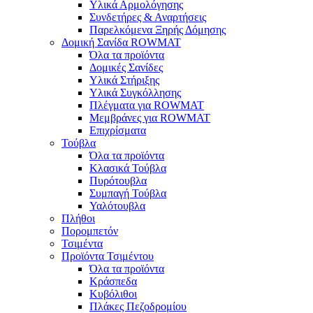
Υλικά Αρμολόγησης
Συνδετήρες & Αναρτήσεις
Παρελκόμενα Ξηρής Δόμησης
Δομική Σανίδα ROWMAT
Όλα τα προϊόντα
Δομικές Σανίδες
Υλικά Στήριξης
Υλικά Συγκόλλησης
Πλέγματα για ROWMAT
Μεμβράνες για ROWMAT
Επιχρίσματα
Τούβλα
Όλα τα προϊόντα
Κλασικά Τούβλα
Πυρότουβλα
Συμπαγή Τούβλα
Υαλότουβλα
Πλήθοι
Πορομπετόν
Τσιμέντα
Προϊόντα Τσιμέντου
Όλα τα προϊόντα
Κράσπεδα
Κυβόλιθοι
Πλάκες Πεζοδρομίου