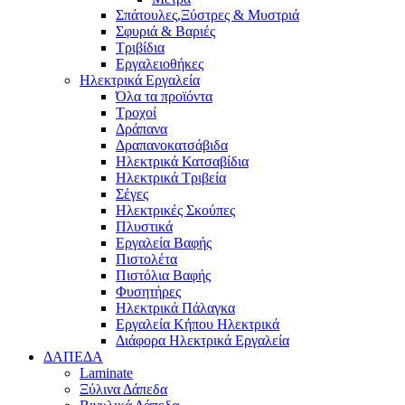
Σπάτουλες,Ξύστρες & Μυστριά
Σφυριά & Βαριές
Τριβίδια
Εργαλειοθήκες
Ηλεκτρικά Εργαλεία
Όλα τα προϊόντα
Τροχοί
Δράπανα
Δραπανοκατσάβιδα
Ηλεκτρικά Κατσαβίδια
Ηλεκτρικά Τριβεία
Σέγες
Ηλεκτρικές Σκούπες
Πλυστικά
Εργαλεία Βαφής
Πιστολέτα
Πιστόλια Βαφής
Φυσητήρες
Ηλεκτρικά Πάλαγκα
Εργαλεία Κήπου Ηλεκτρικά
Διάφορα Ηλεκτρικά Εργαλεία
ΔΑΠΕΔΑ
Laminate
Ξύλινα Δάπεδα