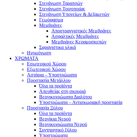
Στεγάνωση Ταρατσών
Στεγάνωση Τοιχοποιίας
Στεγάνωση Υπογείων & Δεξαμενών
Γεωύφασμα
Μεμβράνες
Αποστραγγιστικές Μεμβράνες
Ασφαλτικές Μεμβράνες
Μεμβράνες Κεραμοσκεπών
Σφραγιστικα υλικά
Ηχομόνωση
ΧΡΩΜΑΤΑ
Εσωτερικού Χώρου
Εξωτερικού Χώρου
Αστάρια – Υποστρώματα
Προστασία Μετάλλου
Όλα τα προϊόντα
Απευθείας στη σκουριά
Βερνικοχρώματα Διαλύτου
Υποστρώματα – Αντισκωριακή προστασία
Προστασία Ξύλου
Όλα τα προϊόντα
Βερνίκια Νερού
Βερνικοχρώματα Νερού
Συντηρητικό ξύλου
Υποστρώματα