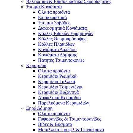
Βελτιωτικά & Επισκευαστικά Σκυροδέματος
Έτοιμα Κονιάματα
Όλα τα προϊόντα
Επισκευαστικά
Έτοιμοι Σοβάδες
Διακοσμητικά Κονιάματα
Κόλλες Ειδικών Εφαρμογών
Κόλλες Θερμοπρόσοψης
Κόλλες Πλακιδίων
Κονιάματα Δαπέδου
Κονιάματα Δόμησης
Πατητές Τσιμεντοκονίες
Κεραμίδια
Όλα τα προϊόντα
Κεραμίδια Ρωμαϊκά
Κεραμίδια Γαλλικά
Κεραμίδια Τσιμεντένια
Κεραμίδια Βυζαντινά
Ασφαλτικά Κεραμίδια
Παρελκόμενα Κεραμιδιών
Ξηρά Δόμηση
Όλα τα προϊόντα
Γυψοσανίδες & Τσιμεντοσανίδες
Βίδες & Βύσματα
Μεταλλικά Προφίλ & Γωνιόκρανα