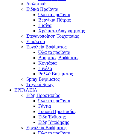
Διαλυτικά
Ειδικά Προϊόντα
Όλα τα προϊόντα
Βερνίκια Πέτρας
Πισίνα
Χρώματα Διαγράμμισης
Στεγανοποίηση Τοιχοποιίας
Επισκευή
Εργαλεία Βαψίματος
Όλα τα προϊόντα
Βούρτσες Βαψίματος
Κοντάρια
Πινέλα
Ρολλά Βαψίματος
Spray Βαψίματος
Τεχνικά Spray
ΕΡΓΑΛΕΙΑ
Είδη Προστασίας
Όλα τα προϊόντα
Γάντια
Γυαλιά Προστασίας
Είδη Ένδυσης
Είδη Ύπόδησης
Εργαλεία Βαψίματος
Όλα τα προϊόντα