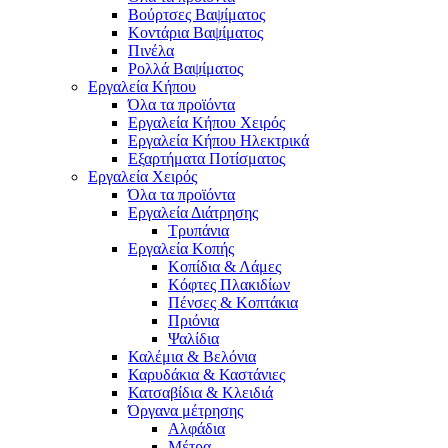
Βούρτσες Βαψίματος
Κοντάρια Βαψίματος
Πινέλα
Ρολλά Βαψίματος
Εργαλεία Κήπου
Όλα τα προϊόντα
Εργαλεία Κήπου Χειρός
Εργαλεία Κήπου Ηλεκτρικά
Εξαρτήματα Ποτίσματος
Εργαλεία Χειρός
Όλα τα προϊόντα
Εργαλεία Διάτρησης
Τρυπάνια
Εργαλεία Κοπής
Κοπίδια & Λάμες
Κόφτες Πλακιδίων
Πένσες & Κοπτάκια
Πριόνια
Ψαλίδια
Καλέμια & Βελόνια
Καρυδάκια & Καστάνιες
Κατσαβίδια & Κλειδιά
Όργανα μέτρησης
Αλφάδια
Μέτρα