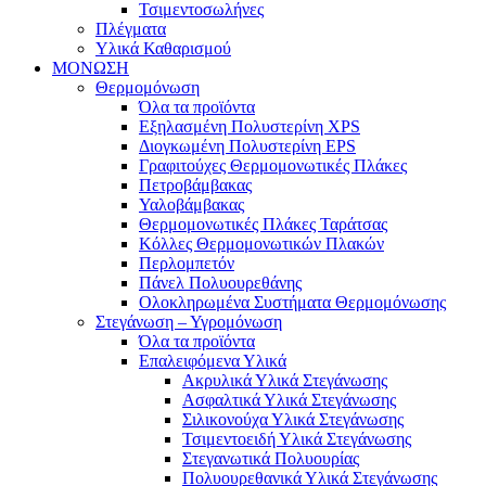
Τσιμεντοσωλήνες
Πλέγματα
Υλικά Καθαρισμού
ΜΟΝΩΣΗ
Θερμομόνωση
Όλα τα προϊόντα
Εξηλασμένη Πολυστερίνη XPS
Διογκωμένη Πολυστερίνη EPS
Γραφιτούχες Θερμομονωτικές Πλάκες
Πετροβάμβακας
Υαλοβάμβακας
Θερμομονωτικές Πλάκες Ταράτσας
Κόλλες Θερμομονωτικών Πλακών
Περλομπετόν
Πάνελ Πολυουρεθάνης
Ολοκληρωμένα Συστήματα Θερμομόνωσης
Στεγάνωση – Υγρομόνωση
Όλα τα προϊόντα
Επαλειφόμενα Υλικά
Ακρυλικά Υλικά Στεγάνωσης
Ασφαλτικά Υλικά Στεγάνωσης
Σιλικονούχα Υλικά Στεγάνωσης
Τσιμεντοειδή Υλικά Στεγάνωσης
Στεγανωτικά Πολυουρίας
Πολυουρεθανικά Υλικά Στεγάνωσης