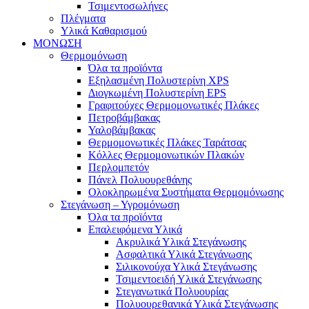
Τσιμεντοσωλήνες
Πλέγματα
Υλικά Καθαρισμού
ΜΟΝΩΣΗ
Θερμομόνωση
Όλα τα προϊόντα
Εξηλασμένη Πολυστερίνη XPS
Διογκωμένη Πολυστερίνη EPS
Γραφιτούχες Θερμομονωτικές Πλάκες
Πετροβάμβακας
Υαλοβάμβακας
Θερμομονωτικές Πλάκες Ταράτσας
Κόλλες Θερμομονωτικών Πλακών
Περλομπετόν
Πάνελ Πολυουρεθάνης
Ολοκληρωμένα Συστήματα Θερμομόνωσης
Στεγάνωση – Υγρομόνωση
Όλα τα προϊόντα
Επαλειφόμενα Υλικά
Ακρυλικά Υλικά Στεγάνωσης
Ασφαλτικά Υλικά Στεγάνωσης
Σιλικονούχα Υλικά Στεγάνωσης
Τσιμεντοειδή Υλικά Στεγάνωσης
Στεγανωτικά Πολυουρίας
Πολυουρεθανικά Υλικά Στεγάνωσης