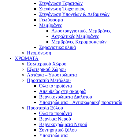
Στεγάνωση Ταρατσών
Στεγάνωση Τοιχοποιίας
Στεγάνωση Υπογείων & Δεξαμενών
Γεωύφασμα
Μεμβράνες
Αποστραγγιστικές Μεμβράνες
Ασφαλτικές Μεμβράνες
Μεμβράνες Κεραμοσκεπών
Σφραγιστικα υλικά
Ηχομόνωση
ΧΡΩΜΑΤΑ
Εσωτερικού Χώρου
Εξωτερικού Χώρου
Αστάρια – Υποστρώματα
Προστασία Μετάλλου
Όλα τα προϊόντα
Απευθείας στη σκουριά
Βερνικοχρώματα Διαλύτου
Υποστρώματα – Αντισκωριακή προστασία
Προστασία Ξύλου
Όλα τα προϊόντα
Βερνίκια Νερού
Βερνικοχρώματα Νερού
Συντηρητικό ξύλου
Υποστρώματα