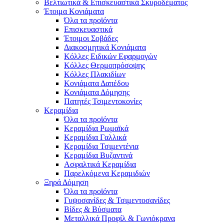
Βελτιωτικά & Επισκευαστικά Σκυροδέματος
Έτοιμα Κονιάματα
Όλα τα προϊόντα
Επισκευαστικά
Έτοιμοι Σοβάδες
Διακοσμητικά Κονιάματα
Κόλλες Ειδικών Εφαρμογών
Κόλλες Θερμοπρόσοψης
Κόλλες Πλακιδίων
Κονιάματα Δαπέδου
Κονιάματα Δόμησης
Πατητές Τσιμεντοκονίες
Κεραμίδια
Όλα τα προϊόντα
Κεραμίδια Ρωμαϊκά
Κεραμίδια Γαλλικά
Κεραμίδια Τσιμεντένια
Κεραμίδια Βυζαντινά
Ασφαλτικά Κεραμίδια
Παρελκόμενα Κεραμιδιών
Ξηρά Δόμηση
Όλα τα προϊόντα
Γυψοσανίδες & Τσιμεντοσανίδες
Βίδες & Βύσματα
Μεταλλικά Προφίλ & Γωνιόκρανα