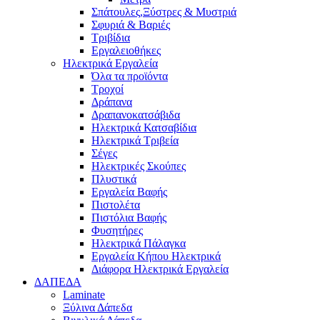
Σπάτουλες,Ξύστρες & Μυστριά
Σφυριά & Βαριές
Τριβίδια
Εργαλειοθήκες
Ηλεκτρικά Εργαλεία
Όλα τα προϊόντα
Τροχοί
Δράπανα
Δραπανοκατσάβιδα
Ηλεκτρικά Κατσαβίδια
Ηλεκτρικά Τριβεία
Σέγες
Ηλεκτρικές Σκούπες
Πλυστικά
Εργαλεία Βαφής
Πιστολέτα
Πιστόλια Βαφής
Φυσητήρες
Ηλεκτρικά Πάλαγκα
Εργαλεία Κήπου Ηλεκτρικά
Διάφορα Ηλεκτρικά Εργαλεία
ΔΑΠΕΔΑ
Laminate
Ξύλινα Δάπεδα