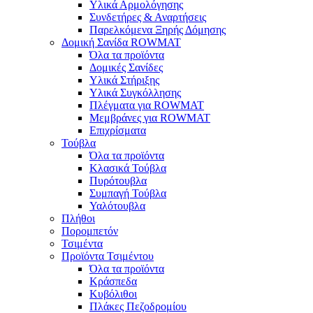
Υλικά Αρμολόγησης
Συνδετήρες & Αναρτήσεις
Παρελκόμενα Ξηρής Δόμησης
Δομική Σανίδα ROWMAT
Όλα τα προϊόντα
Δομικές Σανίδες
Υλικά Στήριξης
Υλικά Συγκόλλησης
Πλέγματα για ROWMAT
Μεμβράνες για ROWMAT
Επιχρίσματα
Τούβλα
Όλα τα προϊόντα
Κλασικά Τούβλα
Πυρότουβλα
Συμπαγή Τούβλα
Υαλότουβλα
Πλήθοι
Πορομπετόν
Τσιμέντα
Προϊόντα Τσιμέντου
Όλα τα προϊόντα
Κράσπεδα
Κυβόλιθοι
Πλάκες Πεζοδρομίου