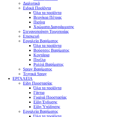
Διαλυτικά
Ειδικά Προϊόντα
Όλα τα προϊόντα
Βερνίκια Πέτρας
Πισίνα
Χρώματα Διαγράμμισης
Στεγανοποίηση Τοιχοποιίας
Επισκευή
Εργαλεία Βαψίματος
Όλα τα προϊόντα
Βούρτσες Βαψίματος
Κοντάρια
Πινέλα
Ρολλά Βαψίματος
Spray Βαψίματος
Τεχνικά Spray
ΕΡΓΑΛΕΙΑ
Είδη Προστασίας
Όλα τα προϊόντα
Γάντια
Γυαλιά Προστασίας
Είδη Ένδυσης
Είδη Ύπόδησης
Εργαλεία Βαψίματος
Όλα τα προϊόντα