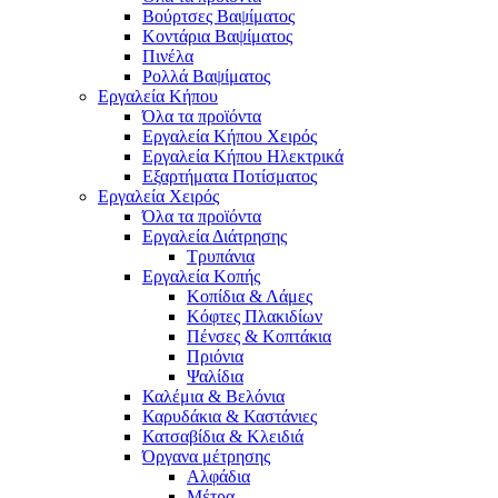
Βούρτσες Βαψίματος
Κοντάρια Βαψίματος
Πινέλα
Ρολλά Βαψίματος
Εργαλεία Κήπου
Όλα τα προϊόντα
Εργαλεία Κήπου Χειρός
Εργαλεία Κήπου Ηλεκτρικά
Εξαρτήματα Ποτίσματος
Εργαλεία Χειρός
Όλα τα προϊόντα
Εργαλεία Διάτρησης
Τρυπάνια
Εργαλεία Κοπής
Κοπίδια & Λάμες
Κόφτες Πλακιδίων
Πένσες & Κοπτάκια
Πριόνια
Ψαλίδια
Καλέμια & Βελόνια
Καρυδάκια & Καστάνιες
Κατσαβίδια & Κλειδιά
Όργανα μέτρησης
Αλφάδια
Μέτρα