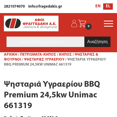
EL
EN
2821074070
info@fragedakis.gr
0
Products
search
ΑΡΧΙΚΉ
/
ΠΕΤΡΩΜΑΤΑ-ΚΗΠΟΣ
/
ΚΉΠΟΣ
/
ΨΗΣΤΑΡΙΈΣ &
ΦΟΎΡΝΟΙ
/
ΨΗΣΤΑΡΙΈΣ ΥΓΡΑΕΡΊΟΥ
/ ΨΗΣΤΑΡΙΆ ΥΓΡΑΕΡΊΟΥ
BBQ PREMIUM 24,5KW UNIMAC 661319
Ψησταριά Υγραερίου BBQ
Premium 24,5kw Unimac
661319