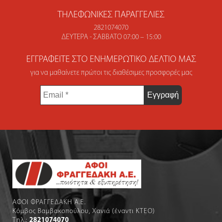
ΤΗΛΕΦΩΝΙΚΈΣ ΠΑΡΑΓΓΕΛΊΕΣ
2821074070
ΔΕΥΤΈΡΑ - ΣΆΒΒΑΤΟ 07:00 – 15:00
ΕΓΓΡΑΦΕΊΤΕ ΣΤΟ ΕΝΗΜΕΡΩΤΙΚΌ ΔΕΛΤΊΟ ΜΑΣ
για να μαθαίνετε πρώτοι τις διαθέσιμες προσφορές μας
Email
*
ΑΦΟΙ ΦΡΑΓΓΕΔΑΚΗ Α.Ε.
Κόμβος Βαμβακοπούλου, Χανιά (έναντι ΚΤΕΟ)
Τηλ.:
2821074070