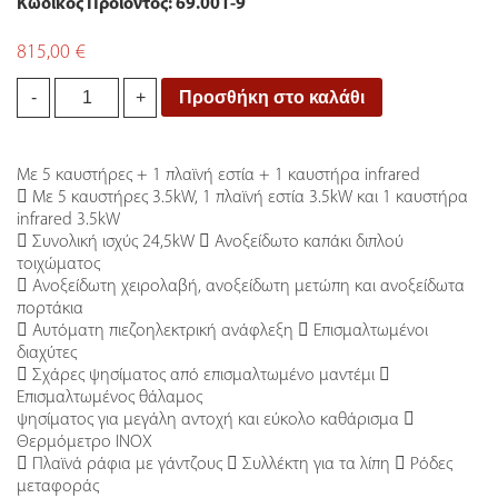
Κωδικός Προϊόντος: 69.001-9
815,00
€
Ψησταριά
Προσθήκη στο καλάθι
-
+
Υγραερίου
BBQ
Premium
Με 5 καυστήρες + 1 πλαϊνή εστία + 1 καυστήρα infrared
24,5kw
 Με 5 καυστήρες 3.5kW, 1 πλαϊνή εστία 3.5kW και 1 καυστήρα
Unimac
infrared 3.5kW
661319
 Συνολική ισχύς 24,5kW  Ανοξείδωτο καπάκι διπλού
quantity
τοιχώματος
 Ανοξείδωτη χειρολαβή, ανοξείδωτη μετώπη και ανοξείδωτα
πορτάκια
 Αυτόματη πιεζοηλεκτρική ανάφλεξη  Επισμαλτωμένοι
διαχύτες
 Σχάρες ψησίματος από επισμαλτωμένο μαντέμι 
Επισμαλτωμένος θάλαμος
ψησίματος για μεγάλη αντοχή και εύκολο καθάρισμα 
Θερμόμετρο INOX
 Πλαϊνά ράφια με γάντζους  Συλλέκτη για τα λίπη  Ρόδες
μεταφοράς