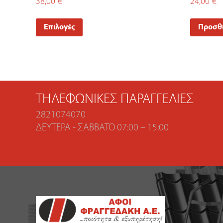
38,00
€
24,00
€
Επιλογές
Προσθή
ΤΗΛΕΦΩΝΙΚΈΣ ΠΑΡΑΓΓΕΛΊΕΣ
2821074070
ΔΕΥΤΈΡΑ - ΣΆΒΒΑΤΟ 07:00 – 15:00