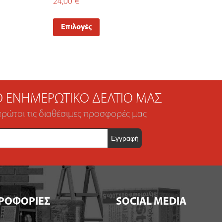
24,00
€
Επιλογές
ΤΟ ΕΝΗΜΕΡΩΤΙΚΌ ΔΕΛΤΊΟ ΜΑΣ
πρώτοι τις διαθέσιμες προσφορές μας
ΡΟΦΟΡΙΕΣ
SOCIAL MEDIA