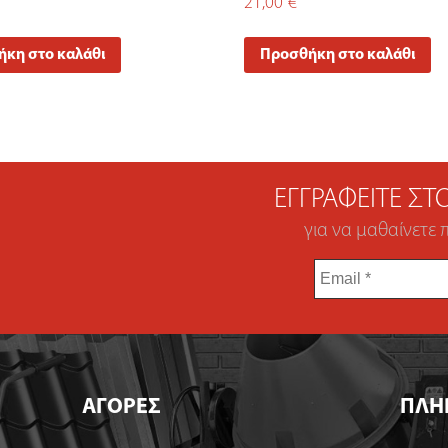
21,00
€
κη στο καλάθι
Προσθήκη στο καλάθι
ΕΓΓΡΑΦΕΊΤΕ Σ
για να μαθαίνετε 
Email
*
ΑΓΟΡΕΣ
ΠΛΗ