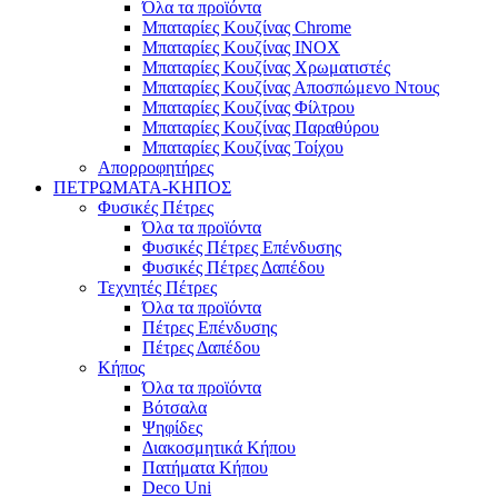
Όλα τα προϊόντα
Μπαταρίες Κουζίνας Chrome
Μπαταρίες Κουζίνας INOX
Μπαταρίες Κουζίνας Χρωματιστές
Μπαταρίες Κουζίνας Αποσπώμενο Ντους
Μπαταρίες Κουζίνας Φίλτρου
Μπαταρίες Κουζίνας Παραθύρου
Μπαταρίες Κουζίνας Τοίχου
Απορροφητήρες
ΠΕΤΡΩΜΑΤΑ-ΚΗΠΟΣ
Φυσικές Πέτρες
Όλα τα προϊόντα
Φυσικές Πέτρες Επένδυσης
Φυσικές Πέτρες Δαπέδου
Τεχνητές Πέτρες
Όλα τα προϊόντα
Πέτρες Επένδυσης
Πέτρες Δαπέδου
Κήπος
Όλα τα προϊόντα
Βότσαλα
Ψηφίδες
Διακοσμητικά Κήπου
Πατήματα Κήπου
Deco Uni