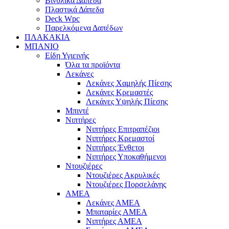
Βινυλικά Δάπεδα
Πλαστικά Δάπεδα
Deck Wpc
Παρελκόμενα Δαπέδων
ΠΛΑΚΑΚΙΑ
ΜΠΑΝΙΟ
Είδη Υγιεινής
Όλα τα προϊόντα
Λεκάνες
Λεκάνες Χαμηλής Πίεσης
Λεκάνες Κρεμαστές
Λεκάνες Υψηλής Πίεσης
Μπιντέ
Νιπτήρες
Νιπτήρες Επιτραπέζιοι
Νιπτήρες Κρεμαστοί
Νιπτήρες Ένθετοι
Νιπτήρες Υποκαθήμενοι
Ντουζιέρες
Ντουζιέρες Ακρυλικές
Ντουζιέρες Πορσελάνης
ΑΜΕΑ
Λεκάνες ΑΜΕΑ
Μπαταρίες ΑΜΕΑ
Νιπτήρες ΑΜΕΑ