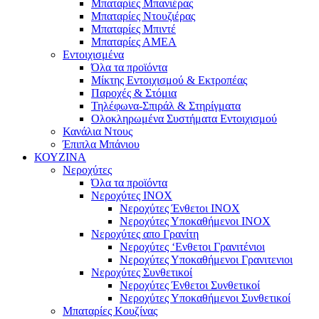
Μπαταρίες Μπανιέρας
Μπαταρίες Ντουζιέρας
Μπαταρίες Μπιντέ
Μπαταρίες ΑΜΕΑ
Εντοιχισμένα
Όλα τα προϊόντα
Μίκτης Εντοιχισμού & Εκτροπέας
Παροχές & Στόμια
Τηλέφωνα-Σπιράλ & Στηρίγματα
Ολοκληρωμένα Συστήματα Εντοιχισμού
Κανάλια Ντους
Έπιπλα Μπάνιου
ΚΟΥΖΙΝΑ
Νεροχύτες
Όλα τα προϊόντα
Νεροχύτες ΙΝΟΧ
Νεροχύτες Ένθετοι INOX
Νεροχύτες Υποκαθήμενοι INOX
Νεροχύτες απο Γρανίτη
Νεροχύτες ‘Ενθετοι Γρανιτένιοι
Νεροχύτες Υποκαθήμενοι Γρανιτενιοι
Νεροχύτες Συνθετικοί
Νεροχύτες Ένθετοι Συνθετικοί
Νεροχύτες Υποκαθήμενοι Συνθετικοί
Μπαταρίες Κουζίνας