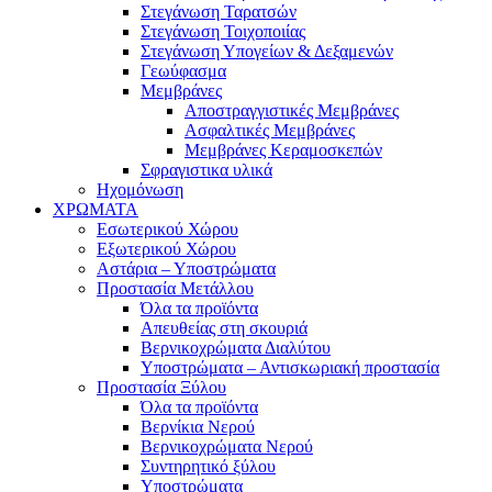
Στεγάνωση Ταρατσών
Στεγάνωση Τοιχοποιίας
Στεγάνωση Υπογείων & Δεξαμενών
Γεωύφασμα
Μεμβράνες
Αποστραγγιστικές Μεμβράνες
Ασφαλτικές Μεμβράνες
Μεμβράνες Κεραμοσκεπών
Σφραγιστικα υλικά
Ηχομόνωση
ΧΡΩΜΑΤΑ
Εσωτερικού Χώρου
Εξωτερικού Χώρου
Αστάρια – Υποστρώματα
Προστασία Μετάλλου
Όλα τα προϊόντα
Απευθείας στη σκουριά
Βερνικοχρώματα Διαλύτου
Υποστρώματα – Αντισκωριακή προστασία
Προστασία Ξύλου
Όλα τα προϊόντα
Βερνίκια Νερού
Βερνικοχρώματα Νερού
Συντηρητικό ξύλου
Υποστρώματα