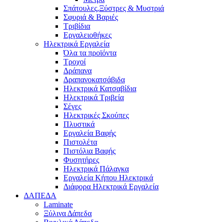
Σπάτουλες,Ξύστρες & Μυστριά
Σφυριά & Βαριές
Τριβίδια
Εργαλειοθήκες
Ηλεκτρικά Εργαλεία
Όλα τα προϊόντα
Τροχοί
Δράπανα
Δραπανοκατσάβιδα
Ηλεκτρικά Κατσαβίδια
Ηλεκτρικά Τριβεία
Σέγες
Ηλεκτρικές Σκούπες
Πλυστικά
Εργαλεία Βαφής
Πιστολέτα
Πιστόλια Βαφής
Φυσητήρες
Ηλεκτρικά Πάλαγκα
Εργαλεία Κήπου Ηλεκτρικά
Διάφορα Ηλεκτρικά Εργαλεία
ΔΑΠΕΔΑ
Laminate
Ξύλινα Δάπεδα