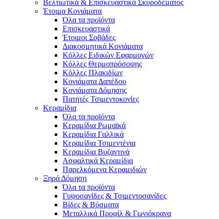
Βελτιωτικά & Επισκευαστικά Σκυροδέματος
Έτοιμα Κονιάματα
Όλα τα προϊόντα
Επισκευαστικά
Έτοιμοι Σοβάδες
Διακοσμητικά Κονιάματα
Κόλλες Ειδικών Εφαρμογών
Κόλλες Θερμοπρόσοψης
Κόλλες Πλακιδίων
Κονιάματα Δαπέδου
Κονιάματα Δόμησης
Πατητές Τσιμεντοκονίες
Κεραμίδια
Όλα τα προϊόντα
Κεραμίδια Ρωμαϊκά
Κεραμίδια Γαλλικά
Κεραμίδια Τσιμεντένια
Κεραμίδια Βυζαντινά
Ασφαλτικά Κεραμίδια
Παρελκόμενα Κεραμιδιών
Ξηρά Δόμηση
Όλα τα προϊόντα
Γυψοσανίδες & Τσιμεντοσανίδες
Βίδες & Βύσματα
Μεταλλικά Προφίλ & Γωνιόκρανα