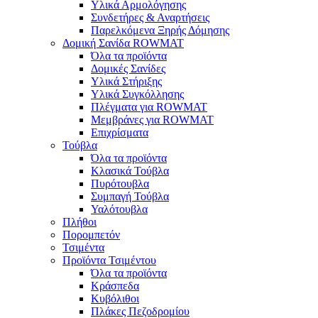
Υλικά Αρμολόγησης
Συνδετήρες & Αναρτήσεις
Παρελκόμενα Ξηρής Δόμησης
Δομική Σανίδα ROWMAT
Όλα τα προϊόντα
Δομικές Σανίδες
Υλικά Στήριξης
Υλικά Συγκόλλησης
Πλέγματα για ROWMAT
Μεμβράνες για ROWMAT
Επιχρίσματα
Τούβλα
Όλα τα προϊόντα
Κλασικά Τούβλα
Πυρότουβλα
Συμπαγή Τούβλα
Υαλότουβλα
Πλήθοι
Πορομπετόν
Τσιμέντα
Προϊόντα Τσιμέντου
Όλα τα προϊόντα
Κράσπεδα
Κυβόλιθοι
Πλάκες Πεζοδρομίου