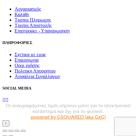
Λογαριασμός
Καλάθι
Τροποι Πληρωμης
Τροποι Αποστολής
Επιστροφες - Υπαναχωρηση
ΠΛΗΡΟΦΟΡΙΕΣ
Σχετικα με εμας
Επικοινωνια
Οροι χρήσης
Πολιτικη Απορρητου
Ασφαλεια Συναλλαγων
SOCIAL MEDIA
Οι αναγραφόμενες τιμές ισχύουν μόνο για το ηλεκτρονικό
κατάστημα και όχι για το φυσικό.
powered by GSQUARED (aka GxG)
↑