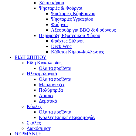
Χώμα κήπου
Ψησταριές & Φούρνοι
Ψησταριές Κάρβουνου
Ψησταριές Υγραερίου
Φούρνοι
Αξεσουάρ για BBQ & Φούρνους
Περίφραξη Εξωτερικού Χώρου
Φράχτες Ξύλινοι
Deck Wpc
Κάθετοι Κήποι-Φυλλωσιές
ΕΙΔΗ ΣΠΙΤΙΟΥ
Είδη Κιγκαλερίας
Όλα τα προϊόντα
Ηλεκτρολογικά
Όλα τα προϊόντα
Μπαλαντέζες
Πολύμπριζα
Λάμπες
Δεματικά
Κόλλες
Όλα τα προϊόντα
Κόλλες Ειδικών Εφαρμογών
Σκάλες
Διακόσμηση
ΘΕΡΜΑΝΣΗ