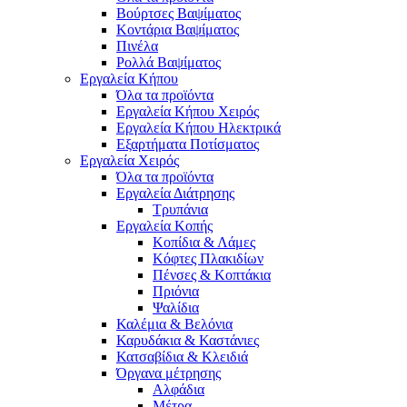
Βούρτσες Βαψίματος
Κοντάρια Βαψίματος
Πινέλα
Ρολλά Βαψίματος
Εργαλεία Κήπου
Όλα τα προϊόντα
Εργαλεία Κήπου Χειρός
Εργαλεία Κήπου Ηλεκτρικά
Εξαρτήματα Ποτίσματος
Εργαλεία Χειρός
Όλα τα προϊόντα
Εργαλεία Διάτρησης
Τρυπάνια
Εργαλεία Κοπής
Κοπίδια & Λάμες
Κόφτες Πλακιδίων
Πένσες & Κοπτάκια
Πριόνια
Ψαλίδια
Καλέμια & Βελόνια
Καρυδάκια & Καστάνιες
Κατσαβίδια & Κλειδιά
Όργανα μέτρησης
Αλφάδια
Μέτρα