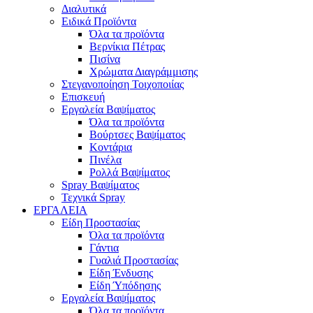
Διαλυτικά
Ειδικά Προϊόντα
Όλα τα προϊόντα
Βερνίκια Πέτρας
Πισίνα
Χρώματα Διαγράμμισης
Στεγανοποίηση Τοιχοποιίας
Επισκευή
Εργαλεία Βαψίματος
Όλα τα προϊόντα
Βούρτσες Βαψίματος
Κοντάρια
Πινέλα
Ρολλά Βαψίματος
Spray Βαψίματος
Τεχνικά Spray
ΕΡΓΑΛΕΙΑ
Είδη Προστασίας
Όλα τα προϊόντα
Γάντια
Γυαλιά Προστασίας
Είδη Ένδυσης
Είδη Ύπόδησης
Εργαλεία Βαψίματος
Όλα τα προϊόντα