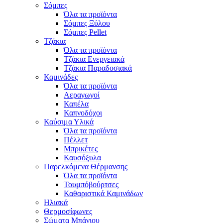
Σόμπες
Όλα τα προϊόντα
Σόμπες Ξύλου
Σόμπες Pellet
Τζάκια
Όλα τα προϊόντα
Τζάκια Ενεργειακά
Τζάκια Παραδοσιακά
Καμινάδες
Όλα τα προϊόντα
Αεραγωγοί
Καπέλα
Καπνοδόχοι
Καύσιμα Υλικά
Όλα τα προϊόντα
Πέλλετ
Μπρικέτες
Καυσόξυλα
Παρελκόμενα Θέρμανσης
Όλα τα προϊόντα
Τουμπόβούρτσες
Καθαριστικά Καμινάδων
Ηλιακά
Θερμοσίφωνες
Σώματα Μπάνιου