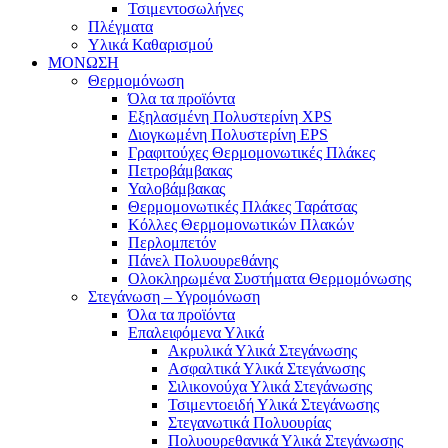
Τσιμεντοσωλήνες
Πλέγματα
Υλικά Καθαρισμού
ΜΟΝΩΣΗ
Θερμομόνωση
Όλα τα προϊόντα
Εξηλασμένη Πολυστερίνη XPS
Διογκωμένη Πολυστερίνη EPS
Γραφιτούχες Θερμομονωτικές Πλάκες
Πετροβάμβακας
Υαλοβάμβακας
Θερμομονωτικές Πλάκες Ταράτσας
Κόλλες Θερμομονωτικών Πλακών
Περλομπετόν
Πάνελ Πολυουρεθάνης
Ολοκληρωμένα Συστήματα Θερμομόνωσης
Στεγάνωση – Υγρομόνωση
Όλα τα προϊόντα
Επαλειφόμενα Υλικά
Ακρυλικά Υλικά Στεγάνωσης
Ασφαλτικά Υλικά Στεγάνωσης
Σιλικονούχα Υλικά Στεγάνωσης
Τσιμεντοειδή Υλικά Στεγάνωσης
Στεγανωτικά Πολυουρίας
Πολυουρεθανικά Υλικά Στεγάνωσης