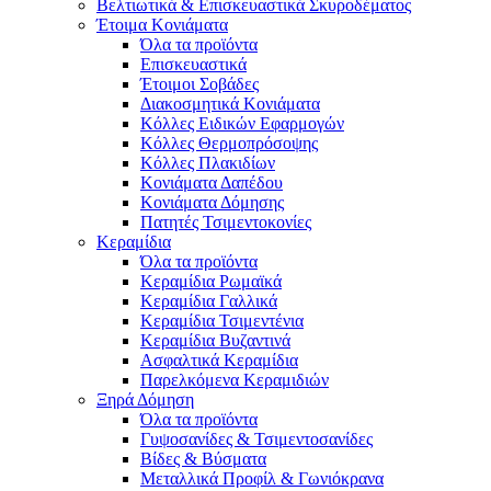
Βελτιωτικά & Επισκευαστικά Σκυροδέματος
Έτοιμα Κονιάματα
Όλα τα προϊόντα
Επισκευαστικά
Έτοιμοι Σοβάδες
Διακοσμητικά Κονιάματα
Κόλλες Ειδικών Εφαρμογών
Κόλλες Θερμοπρόσοψης
Κόλλες Πλακιδίων
Κονιάματα Δαπέδου
Κονιάματα Δόμησης
Πατητές Τσιμεντοκονίες
Κεραμίδια
Όλα τα προϊόντα
Κεραμίδια Ρωμαϊκά
Κεραμίδια Γαλλικά
Κεραμίδια Τσιμεντένια
Κεραμίδια Βυζαντινά
Ασφαλτικά Κεραμίδια
Παρελκόμενα Κεραμιδιών
Ξηρά Δόμηση
Όλα τα προϊόντα
Γυψοσανίδες & Τσιμεντοσανίδες
Βίδες & Βύσματα
Μεταλλικά Προφίλ & Γωνιόκρανα