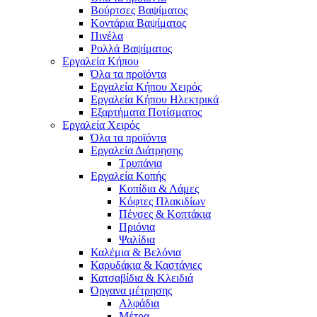
Βούρτσες Βαψίματος
Κοντάρια Βαψίματος
Πινέλα
Ρολλά Βαψίματος
Εργαλεία Κήπου
Όλα τα προϊόντα
Εργαλεία Κήπου Χειρός
Εργαλεία Κήπου Ηλεκτρικά
Εξαρτήματα Ποτίσματος
Εργαλεία Χειρός
Όλα τα προϊόντα
Εργαλεία Διάτρησης
Τρυπάνια
Εργαλεία Κοπής
Κοπίδια & Λάμες
Κόφτες Πλακιδίων
Πένσες & Κοπτάκια
Πριόνια
Ψαλίδια
Καλέμια & Βελόνια
Καρυδάκια & Καστάνιες
Κατσαβίδια & Κλειδιά
Όργανα μέτρησης
Αλφάδια
Μέτρα