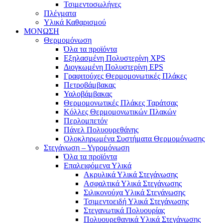
Τσιμεντοσωλήνες
Πλέγματα
Υλικά Καθαρισμού
ΜΟΝΩΣΗ
Θερμομόνωση
Όλα τα προϊόντα
Εξηλασμένη Πολυστερίνη XPS
Διογκωμένη Πολυστερίνη EPS
Γραφιτούχες Θερμομονωτικές Πλάκες
Πετροβάμβακας
Υαλοβάμβακας
Θερμομονωτικές Πλάκες Ταράτσας
Κόλλες Θερμομονωτικών Πλακών
Περλομπετόν
Πάνελ Πολυουρεθάνης
Ολοκληρωμένα Συστήματα Θερμομόνωσης
Στεγάνωση – Υγρομόνωση
Όλα τα προϊόντα
Επαλειφόμενα Υλικά
Ακρυλικά Υλικά Στεγάνωσης
Ασφαλτικά Υλικά Στεγάνωσης
Σιλικονούχα Υλικά Στεγάνωσης
Τσιμεντοειδή Υλικά Στεγάνωσης
Στεγανωτικά Πολυουρίας
Πολυουρεθανικά Υλικά Στεγάνωσης