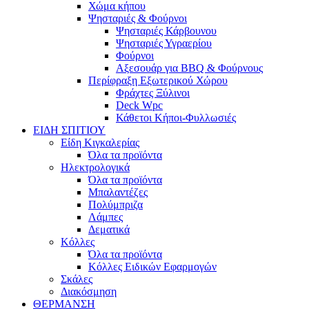
Χώμα κήπου
Ψησταριές & Φούρνοι
Ψησταριές Κάρβουνου
Ψησταριές Υγραερίου
Φούρνοι
Αξεσουάρ για BBQ & Φούρνους
Περίφραξη Εξωτερικού Χώρου
Φράχτες Ξύλινοι
Deck Wpc
Κάθετοι Κήποι-Φυλλωσιές
ΕΙΔΗ ΣΠΙΤΙΟΥ
Είδη Κιγκαλερίας
Όλα τα προϊόντα
Ηλεκτρολογικά
Όλα τα προϊόντα
Μπαλαντέζες
Πολύμπριζα
Λάμπες
Δεματικά
Κόλλες
Όλα τα προϊόντα
Κόλλες Ειδικών Εφαρμογών
Σκάλες
Διακόσμηση
ΘΕΡΜΑΝΣΗ