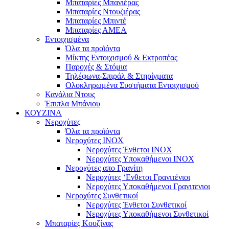
Μπαταρίες Μπανιέρας
Μπαταρίες Ντουζιέρας
Μπαταρίες Μπιντέ
Μπαταρίες ΑΜΕΑ
Εντοιχισμένα
Όλα τα προϊόντα
Μίκτης Εντοιχισμού & Εκτροπέας
Παροχές & Στόμια
Τηλέφωνα-Σπιράλ & Στηρίγματα
Ολοκληρωμένα Συστήματα Εντοιχισμού
Κανάλια Ντους
Έπιπλα Μπάνιου
ΚΟΥΖΙΝΑ
Νεροχύτες
Όλα τα προϊόντα
Νεροχύτες ΙΝΟΧ
Νεροχύτες Ένθετοι INOX
Νεροχύτες Υποκαθήμενοι INOX
Νεροχύτες απο Γρανίτη
Νεροχύτες ‘Ενθετοι Γρανιτένιοι
Νεροχύτες Υποκαθήμενοι Γρανιτενιοι
Νεροχύτες Συνθετικοί
Νεροχύτες Ένθετοι Συνθετικοί
Νεροχύτες Υποκαθήμενοι Συνθετικοί
Μπαταρίες Κουζίνας