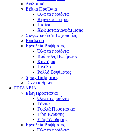
Διαλυτικά
Ειδικά Προϊόντα
Όλα τα προϊόντα
Βερνίκια Πέτρας
Πισίνα
Χρώματα Διαγράμμισης
Στεγανοποίηση Τοιχοποιίας
Επισκευή
Εργαλεία Βαψίματος
Όλα τα προϊόντα
Βούρτσες Βαψίματος
Κοντάρια
Πινέλα
Ρολλά Βαψίματος
Spray Βαψίματος
Τεχνικά Spray
ΕΡΓΑΛΕΙΑ
Είδη Προστασίας
Όλα τα προϊόντα
Γάντια
Γυαλιά Προστασίας
Είδη Ένδυσης
Είδη Ύπόδησης
Εργαλεία Βαψίματος
Όλα τα προϊόντα