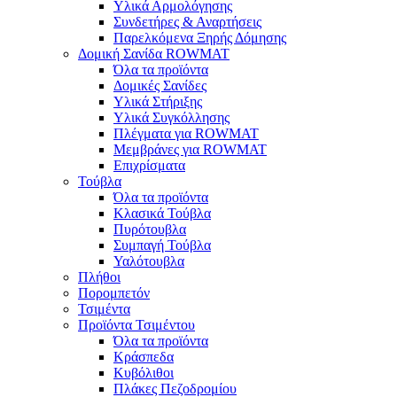
Υλικά Αρμολόγησης
Συνδετήρες & Αναρτήσεις
Παρελκόμενα Ξηρής Δόμησης
Δομική Σανίδα ROWMAT
Όλα τα προϊόντα
Δομικές Σανίδες
Υλικά Στήριξης
Υλικά Συγκόλλησης
Πλέγματα για ROWMAT
Μεμβράνες για ROWMAT
Επιχρίσματα
Τούβλα
Όλα τα προϊόντα
Κλασικά Τούβλα
Πυρότουβλα
Συμπαγή Τούβλα
Υαλότουβλα
Πλήθοι
Πορομπετόν
Τσιμέντα
Προϊόντα Τσιμέντου
Όλα τα προϊόντα
Κράσπεδα
Κυβόλιθοι
Πλάκες Πεζοδρομίου