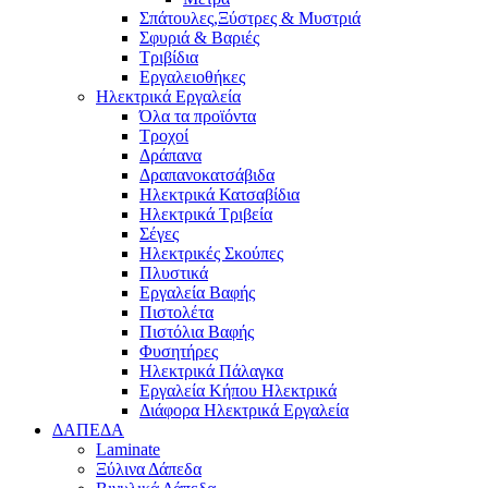
Σπάτουλες,Ξύστρες & Μυστριά
Σφυριά & Βαριές
Τριβίδια
Εργαλειοθήκες
Ηλεκτρικά Εργαλεία
Όλα τα προϊόντα
Τροχοί
Δράπανα
Δραπανοκατσάβιδα
Ηλεκτρικά Κατσαβίδια
Ηλεκτρικά Τριβεία
Σέγες
Ηλεκτρικές Σκούπες
Πλυστικά
Εργαλεία Βαφής
Πιστολέτα
Πιστόλια Βαφής
Φυσητήρες
Ηλεκτρικά Πάλαγκα
Εργαλεία Κήπου Ηλεκτρικά
Διάφορα Ηλεκτρικά Εργαλεία
ΔΑΠΕΔΑ
Laminate
Ξύλινα Δάπεδα