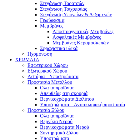
Στεγάνωση Ταρατσών
Στεγάνωση Τοιχοποιίας
Στεγάνωση Υπογείων & Δεξαμενών
Γεωύφασμα
Μεμβράνες
Αποστραγγιστικές Μεμβράνες
Ασφαλτικές Μεμβράνες
Μεμβράνες Κεραμοσκεπών
Σφραγιστικα υλικά
Ηχομόνωση
ΧΡΩΜΑΤΑ
Εσωτερικού Χώρου
Εξωτερικού Χώρου
Αστάρια – Υποστρώματα
Προστασία Μετάλλου
Όλα τα προϊόντα
Απευθείας στη σκουριά
Βερνικοχρώματα Διαλύτου
Υποστρώματα – Αντισκωριακή προστασία
Προστασία Ξύλου
Όλα τα προϊόντα
Βερνίκια Νερού
Βερνικοχρώματα Νερού
Συντηρητικό ξύλου
Υποστρώματα