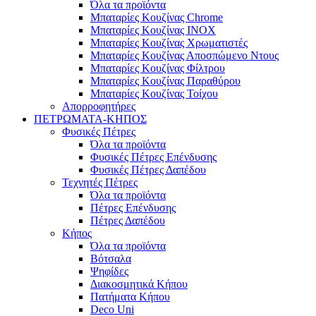
Όλα τα προϊόντα
Μπαταρίες Κουζίνας Chrome
Μπαταρίες Κουζίνας INOX
Μπαταρίες Κουζίνας Χρωματιστές
Μπαταρίες Κουζίνας Αποσπώμενο Ντους
Μπαταρίες Κουζίνας Φίλτρου
Μπαταρίες Κουζίνας Παραθύρου
Μπαταρίες Κουζίνας Τοίχου
Απορροφητήρες
ΠΕΤΡΩΜΑΤΑ-ΚΗΠΟΣ
Φυσικές Πέτρες
Όλα τα προϊόντα
Φυσικές Πέτρες Επένδυσης
Φυσικές Πέτρες Δαπέδου
Τεχνητές Πέτρες
Όλα τα προϊόντα
Πέτρες Επένδυσης
Πέτρες Δαπέδου
Κήπος
Όλα τα προϊόντα
Βότσαλα
Ψηφίδες
Διακοσμητικά Κήπου
Πατήματα Κήπου
Deco Uni