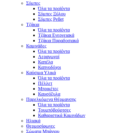
Σόμπες
Όλα τα προϊόντα
Σόμπες Ξύλου
Σόμπες Pellet
Τζάκια
Όλα τα προϊόντα
Τζάκια Ενεργειακά
Τζάκια Παραδοσιακά
Καμινάδες
Όλα τα προϊόντα
Αεραγωγοί
Καπέλα
Καπνοδόχοι
Καύσιμα Υλικά
Όλα τα προϊόντα
Πέλλετ
Μπρικέτες
Καυσόξυλα
Παρελκόμενα Θέρμανσης
Όλα τα προϊόντα
Τουμπόβούρτσες
Καθαριστικά Καμινάδων
Ηλιακά
Θερμοσίφωνες
Σώματα Μπάνιου