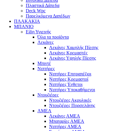
Βινυλικά Δάπεδα
Πλαστικά Δάπεδα
Deck Wpc
Παρελκόμενα Δαπέδων
ΠΛΑΚΑΚΙΑ
ΜΠΑΝΙΟ
Είδη Υγιεινής
Όλα τα προϊόντα
Λεκάνες
Λεκάνες Χαμηλής Πίεσης
Λεκάνες Κρεμαστές
Λεκάνες Υψηλής Πίεσης
Μπιντέ
Νιπτήρες
Νιπτήρες Επιτραπέζιοι
Νιπτήρες Κρεμαστοί
Νιπτήρες Ένθετοι
Νιπτήρες Υποκαθήμενοι
Ντουζιέρες
Ντουζιέρες Ακρυλικές
Ντουζιέρες Πορσελάνης
ΑΜΕΑ
Λεκάνες ΑΜΕΑ
Μπαταρίες ΑΜΕΑ
Νιπτήρες ΑΜΕΑ