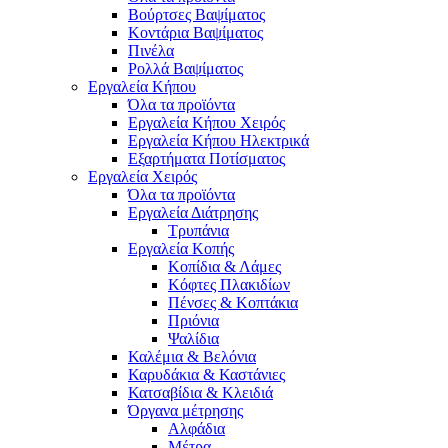
Βούρτσες Βαψίματος
Κοντάρια Βαψίματος
Πινέλα
Ρολλά Βαψίματος
Εργαλεία Κήπου
Όλα τα προϊόντα
Εργαλεία Κήπου Χειρός
Εργαλεία Κήπου Ηλεκτρικά
Εξαρτήματα Ποτίσματος
Εργαλεία Χειρός
Όλα τα προϊόντα
Εργαλεία Διάτρησης
Τρυπάνια
Εργαλεία Κοπής
Κοπίδια & Λάμες
Κόφτες Πλακιδίων
Πένσες & Κοπτάκια
Πριόνια
Ψαλίδια
Καλέμια & Βελόνια
Καρυδάκια & Καστάνιες
Κατσαβίδια & Κλειδιά
Όργανα μέτρησης
Αλφάδια
Μέτρα