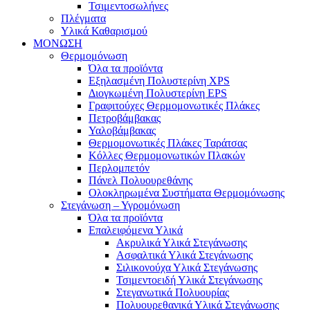
Τσιμεντοσωλήνες
Πλέγματα
Υλικά Καθαρισμού
ΜΟΝΩΣΗ
Θερμομόνωση
Όλα τα προϊόντα
Εξηλασμένη Πολυστερίνη XPS
Διογκωμένη Πολυστερίνη EPS
Γραφιτούχες Θερμομονωτικές Πλάκες
Πετροβάμβακας
Υαλοβάμβακας
Θερμομονωτικές Πλάκες Ταράτσας
Κόλλες Θερμομονωτικών Πλακών
Περλομπετόν
Πάνελ Πολυουρεθάνης
Ολοκληρωμένα Συστήματα Θερμομόνωσης
Στεγάνωση – Υγρομόνωση
Όλα τα προϊόντα
Επαλειφόμενα Υλικά
Ακρυλικά Υλικά Στεγάνωσης
Ασφαλτικά Υλικά Στεγάνωσης
Σιλικονούχα Υλικά Στεγάνωσης
Τσιμεντοειδή Υλικά Στεγάνωσης
Στεγανωτικά Πολυουρίας
Πολυουρεθανικά Υλικά Στεγάνωσης