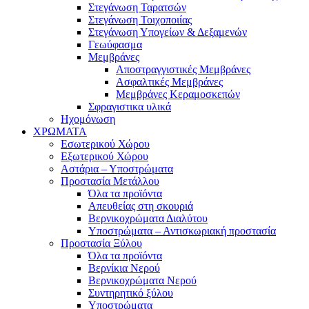
Στεγάνωση Ταρατσών
Στεγάνωση Τοιχοποιίας
Στεγάνωση Υπογείων & Δεξαμενών
Γεωύφασμα
Μεμβράνες
Αποστραγγιστικές Μεμβράνες
Ασφαλτικές Μεμβράνες
Μεμβράνες Κεραμοσκεπών
Σφραγιστικα υλικά
Ηχομόνωση
ΧΡΩΜΑΤΑ
Εσωτερικού Χώρου
Εξωτερικού Χώρου
Αστάρια – Υποστρώματα
Προστασία Μετάλλου
Όλα τα προϊόντα
Απευθείας στη σκουριά
Βερνικοχρώματα Διαλύτου
Υποστρώματα – Αντισκωριακή προστασία
Προστασία Ξύλου
Όλα τα προϊόντα
Βερνίκια Νερού
Βερνικοχρώματα Νερού
Συντηρητικό ξύλου
Υποστρώματα