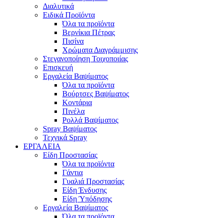
Διαλυτικά
Ειδικά Προϊόντα
Όλα τα προϊόντα
Βερνίκια Πέτρας
Πισίνα
Χρώματα Διαγράμμισης
Στεγανοποίηση Τοιχοποιίας
Επισκευή
Εργαλεία Βαψίματος
Όλα τα προϊόντα
Βούρτσες Βαψίματος
Κοντάρια
Πινέλα
Ρολλά Βαψίματος
Spray Βαψίματος
Τεχνικά Spray
ΕΡΓΑΛΕΙΑ
Είδη Προστασίας
Όλα τα προϊόντα
Γάντια
Γυαλιά Προστασίας
Είδη Ένδυσης
Είδη Ύπόδησης
Εργαλεία Βαψίματος
Όλα τα προϊόντα