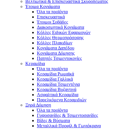
Βελτιωτικά & Επισκευαστικά Σκυροδέματος
Έτοιμα Κονιάματα
Όλα τα προϊόντα
Επισκευαστικά
Έτοιμοι Σοβάδες
Διακοσμητικά Κονιάματα
Κόλλες Ειδικών Εφαρμογών
Κόλλες Θερμοπρόσοψης
Κόλλες Πλακιδίων
Κονιάματα Δαπέδου
Κονιάματα Δόμησης
Πατητές Τσιμεντοκονίες
Κεραμίδια
Όλα τα προϊόντα
Κεραμίδια Ρωμαϊκά
Κεραμίδια Γαλλικά
Κεραμίδια Τσιμεντένια
Κεραμίδια Βυζαντινά
Ασφαλτικά Κεραμίδια
Παρελκόμενα Κεραμιδιών
Ξηρά Δόμηση
Όλα τα προϊόντα
Γυψοσανίδες & Τσιμεντοσανίδες
Βίδες & Βύσματα
Μεταλλικά Προφίλ & Γωνιόκρανα