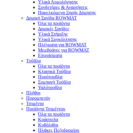
Υλικά Αρμολόγησης
Συνδετήρες & Αναρτήσεις
Παρελκόμενα Ξηρής Δόμησης
Δομική Σανίδα ROWMAT
Όλα τα προϊόντα
Δομικές Σανίδες
Υλικά Στήριξης
Υλικά Συγκόλλησης
Πλέγματα για ROWMAT
Μεμβράνες για ROWMAT
Επιχρίσματα
Τούβλα
Όλα τα προϊόντα
Κλασικά Τούβλα
Πυρότουβλα
Συμπαγή Τούβλα
Υαλότουβλα
Πλήθοι
Πορομπετόν
Τσιμέντα
Προϊόντα Τσιμέντου
Όλα τα προϊόντα
Κράσπεδα
Κυβόλιθοι
Πλάκες Πεζοδρομίου