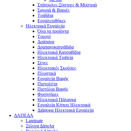
Σπάτουλες,Ξύστρες & Μυστριά
Σφυριά & Βαριές
Τριβίδια
Εργαλειοθήκες
Ηλεκτρικά Εργαλεία
Όλα τα προϊόντα
Τροχοί
Δράπανα
Δραπανοκατσάβιδα
Ηλεκτρικά Κατσαβίδια
Ηλεκτρικά Τριβεία
Σέγες
Ηλεκτρικές Σκούπες
Πλυστικά
Εργαλεία Βαφής
Πιστολέτα
Πιστόλια Βαφής
Φυσητήρες
Ηλεκτρικά Πάλαγκα
Εργαλεία Κήπου Ηλεκτρικά
Διάφορα Ηλεκτρικά Εργαλεία
ΔΑΠΕΔΑ
Laminate
Ξύλινα Δάπεδα