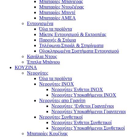
Μπαταρίες Μπανιέρας
Μπαταρίες Ντουζιέρας
Μπαταρίες Μπιντέ
Μπαταρίες ΑΜΕΑ
Εντοιχισμένα
Όλα τα προϊόντα
Μίκτης Εντοιχισμού & Εκτροπέας
Παροχές & Στόμια
Τηλέφωνα-Σπιράλ & Στηρίγματα
Ολοκληρωμένα Συστήματα Εντοιχισμού
Κανάλια Ντους
Έπιπλα Μπάνιου
ΚΟΥΖΙΝΑ
Νεροχύτες
Όλα τα προϊόντα
Νεροχύτες ΙΝΟΧ
Νεροχύτες Ένθετοι INOX
Νεροχύτες Υποκαθήμενοι INOX
Νεροχύτες απο Γρανίτη
Νεροχύτες ‘Ενθετοι Γρανιτένιοι
Νεροχύτες Υποκαθήμενοι Γρανιτενιοι
Νεροχύτες Συνθετικοί
Νεροχύτες Ένθετοι Συνθετικοί
Νεροχύτες Υποκαθήμενοι Συνθετικοί
Μπαταρίες Κουζίνας