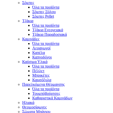
Σόμπες
Όλα τα προϊόντα
Σόμπες Ξύλου
Σόμπες Pellet
Τζάκια
Όλα τα προϊόντα
Τζάκια Ενεργειακά
Τζάκια Παραδοσιακά
Καμινάδες
Όλα τα προϊόντα
Αεραγωγοί
Καπέλα
Καπνοδόχοι
Καύσιμα Υλικά
Όλα τα προϊόντα
Πέλλετ
Μπρικέτες
Καυσόξυλα
Παρελκόμενα Θέρμανσης
Όλα τα προϊόντα
Τουμπόβούρτσες
Καθαριστικά Καμινάδων
Ηλιακά
Θερμοσίφωνες
Σώματα Μπάνιου