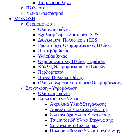
Τσιμεντοσωλήνες
Πλέγματα
Υλικά Καθαρισμού
ΜΟΝΩΣΗ
Θερμομόνωση
Όλα τα προϊόντα
Εξηλασμένη Πολυστερίνη XPS
Διογκωμένη Πολυστερίνη EPS
Γραφιτούχες Θερμομονωτικές Πλάκες
Πετροβάμβακας
Υαλοβάμβακας
Θερμομονωτικές Πλάκες Ταράτσας
Κόλλες Θερμομονωτικών Πλακών
Περλομπετόν
Πάνελ Πολυουρεθάνης
Ολοκληρωμένα Συστήματα Θερμομόνωσης
Στεγάνωση – Υγρομόνωση
Όλα τα προϊόντα
Επαλειφόμενα Υλικά
Ακρυλικά Υλικά Στεγάνωσης
Ασφαλτικά Υλικά Στεγάνωσης
Σιλικονούχα Υλικά Στεγάνωσης
Τσιμεντοειδή Υλικά Στεγάνωσης
Στεγανωτικά Πολυουρίας
Πολυουρεθανικά Υλικά Στεγάνωσης