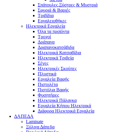
Σπάτουλες,Ξύστρες & Μυστριά
Σφυριά & Βαριές
Τριβίδια
Εργαλειοθήκες
Ηλεκτρικά Εργαλεία
Όλα τα προϊόντα
Τροχοί
Δράπανα
Δραπανοκατσάβιδα
Ηλεκτρικά Κατσαβίδια
Ηλεκτρικά Τριβεία
Σέγες
Ηλεκτρικές Σκούπες
Πλυστικά
Εργαλεία Βαφής
Πιστολέτα
Πιστόλια Βαφής
Φυσητήρες
Ηλεκτρικά Πάλαγκα
Εργαλεία Κήπου Ηλεκτρικά
Διάφορα Ηλεκτρικά Εργαλεία
ΔΑΠΕΔΑ
Laminate
Ξύλινα Δάπεδα