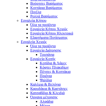
Βούρτσες Βαψίματος
Κοντάρια Βαψίματος
Πινέλα
Ρολλά Βαψίματος
Εργαλεία Κήπου
Όλα τα προϊόντα
Εργαλεία Κήπου Χειρός
Εργαλεία Κήπου Ηλεκτρικά
Εξαρτήματα Ποτίσματος
Εργαλεία Χειρός
Όλα τα προϊόντα
Εργαλεία Διάτρησης
Τρυπάνια
Εργαλεία Κοπής
Κοπίδια & Λάμες
Κόφτες Πλακιδίων
Πένσες & Κοπτάκια
Πριόνια
Ψαλίδια
Καλέμια & Βελόνια
Καρυδάκια & Καστάνιες
Κατσαβίδια & Κλειδιά
Όργανα μέτρησης
Αλφάδια
Μέτρα