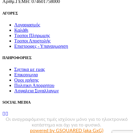
Αριθμ.ΓΕΜΗ: 074601758000
ΑΓΟΡΕΣ
Λογαριασμός
Καλάθι
Τροποι Πληρωμης
Τροποι Αποστολής
Επιστροφες - Υπαναχωρηση
ΠΛΗΡΟΦΟΡΙΕΣ
Σχετικα με εμας
Επικοινωνια
Οροι χρήσης
Πολιτικη Απορρητου
Ασφαλεια Συναλλαγων
SOCIAL MEDIA
Οι αναγραφόμενες τιμές ισχύουν μόνο για το ηλεκτρονικό
κατάστημα και όχι για το φυσικό.
powered by GSQUARED (aka GxG)