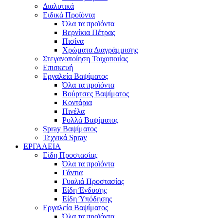
Διαλυτικά
Ειδικά Προϊόντα
Όλα τα προϊόντα
Βερνίκια Πέτρας
Πισίνα
Χρώματα Διαγράμμισης
Στεγανοποίηση Τοιχοποιίας
Επισκευή
Εργαλεία Βαψίματος
Όλα τα προϊόντα
Βούρτσες Βαψίματος
Κοντάρια
Πινέλα
Ρολλά Βαψίματος
Spray Βαψίματος
Τεχνικά Spray
ΕΡΓΑΛΕΙΑ
Είδη Προστασίας
Όλα τα προϊόντα
Γάντια
Γυαλιά Προστασίας
Είδη Ένδυσης
Είδη Ύπόδησης
Εργαλεία Βαψίματος
Όλα τα προϊόντα