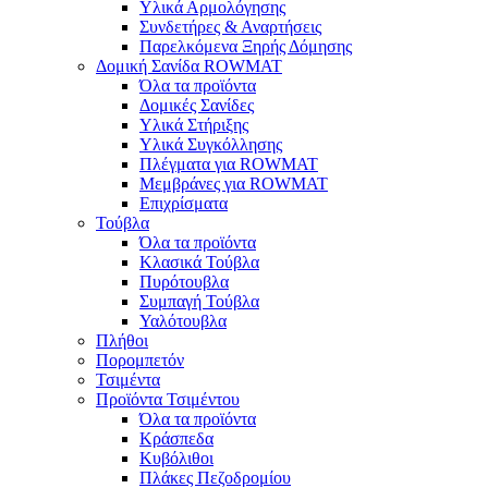
Υλικά Αρμολόγησης
Συνδετήρες & Αναρτήσεις
Παρελκόμενα Ξηρής Δόμησης
Δομική Σανίδα ROWMAT
Όλα τα προϊόντα
Δομικές Σανίδες
Υλικά Στήριξης
Υλικά Συγκόλλησης
Πλέγματα για ROWMAT
Μεμβράνες για ROWMAT
Επιχρίσματα
Τούβλα
Όλα τα προϊόντα
Κλασικά Τούβλα
Πυρότουβλα
Συμπαγή Τούβλα
Υαλότουβλα
Πλήθοι
Πορομπετόν
Τσιμέντα
Προϊόντα Τσιμέντου
Όλα τα προϊόντα
Κράσπεδα
Κυβόλιθοι
Πλάκες Πεζοδρομίου