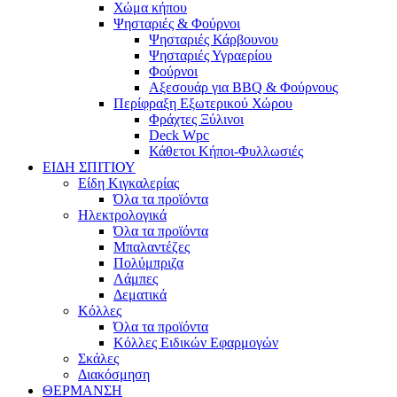
Χώμα κήπου
Ψησταριές & Φούρνοι
Ψησταριές Κάρβουνου
Ψησταριές Υγραερίου
Φούρνοι
Αξεσουάρ για BBQ & Φούρνους
Περίφραξη Εξωτερικού Χώρου
Φράχτες Ξύλινοι
Deck Wpc
Κάθετοι Κήποι-Φυλλωσιές
ΕΙΔΗ ΣΠΙΤΙΟΥ
Είδη Κιγκαλερίας
Όλα τα προϊόντα
Ηλεκτρολογικά
Όλα τα προϊόντα
Μπαλαντέζες
Πολύμπριζα
Λάμπες
Δεματικά
Κόλλες
Όλα τα προϊόντα
Κόλλες Ειδικών Εφαρμογών
Σκάλες
Διακόσμηση
ΘΕΡΜΑΝΣΗ