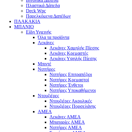
Βινυλικά Δάπεδα
Πλαστικά Δάπεδα
Deck Wpc
Παρελκόμενα Δαπέδων
ΠΛΑΚΑΚΙΑ
ΜΠΑΝΙΟ
Είδη Υγιεινής
Όλα τα προϊόντα
Λεκάνες
Λεκάνες Χαμηλής Πίεσης
Λεκάνες Κρεμαστές
Λεκάνες Υψηλής Πίεσης
Μπιντέ
Νιπτήρες
Νιπτήρες Επιτραπέζιοι
Νιπτήρες Κρεμαστοί
Νιπτήρες Ένθετοι
Νιπτήρες Υποκαθήμενοι
Ντουζιέρες
Ντουζιέρες Ακρυλικές
Ντουζιέρες Πορσελάνης
ΑΜΕΑ
Λεκάνες ΑΜΕΑ
Μπαταρίες ΑΜΕΑ
Νιπτήρες ΑΜΕΑ