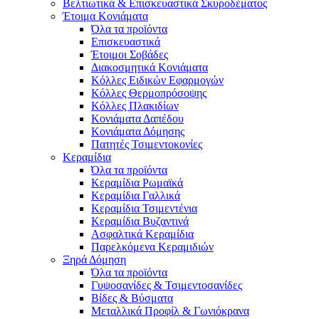
Βελτιωτικά & Επισκευαστικά Σκυροδέματος
Έτοιμα Κονιάματα
Όλα τα προϊόντα
Επισκευαστικά
Έτοιμοι Σοβάδες
Διακοσμητικά Κονιάματα
Κόλλες Ειδικών Εφαρμογών
Κόλλες Θερμοπρόσοψης
Κόλλες Πλακιδίων
Κονιάματα Δαπέδου
Κονιάματα Δόμησης
Πατητές Τσιμεντοκονίες
Κεραμίδια
Όλα τα προϊόντα
Κεραμίδια Ρωμαϊκά
Κεραμίδια Γαλλικά
Κεραμίδια Τσιμεντένια
Κεραμίδια Βυζαντινά
Ασφαλτικά Κεραμίδια
Παρελκόμενα Κεραμιδιών
Ξηρά Δόμηση
Όλα τα προϊόντα
Γυψοσανίδες & Τσιμεντοσανίδες
Βίδες & Βύσματα
Μεταλλικά Προφίλ & Γωνιόκρανα