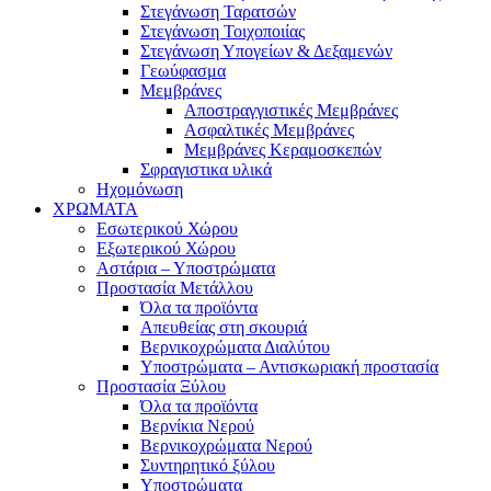
Στεγάνωση Ταρατσών
Στεγάνωση Τοιχοποιίας
Στεγάνωση Υπογείων & Δεξαμενών
Γεωύφασμα
Μεμβράνες
Αποστραγγιστικές Μεμβράνες
Ασφαλτικές Μεμβράνες
Μεμβράνες Κεραμοσκεπών
Σφραγιστικα υλικά
Ηχομόνωση
ΧΡΩΜΑΤΑ
Εσωτερικού Χώρου
Εξωτερικού Χώρου
Αστάρια – Υποστρώματα
Προστασία Μετάλλου
Όλα τα προϊόντα
Απευθείας στη σκουριά
Βερνικοχρώματα Διαλύτου
Υποστρώματα – Αντισκωριακή προστασία
Προστασία Ξύλου
Όλα τα προϊόντα
Βερνίκια Νερού
Βερνικοχρώματα Νερού
Συντηρητικό ξύλου
Υποστρώματα