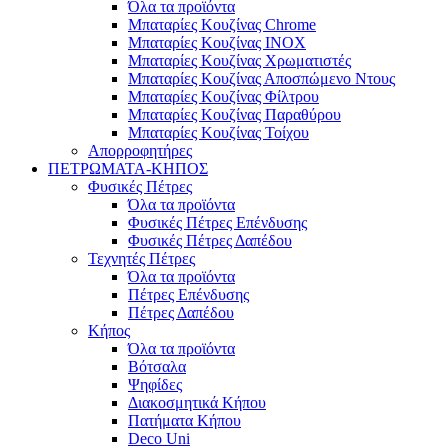
Όλα τα προϊόντα
Μπαταρίες Κουζίνας Chrome
Μπαταρίες Κουζίνας INOX
Μπαταρίες Κουζίνας Χρωματιστές
Μπαταρίες Κουζίνας Αποσπώμενο Ντους
Μπαταρίες Κουζίνας Φίλτρου
Μπαταρίες Κουζίνας Παραθύρου
Μπαταρίες Κουζίνας Τοίχου
Απορροφητήρες
ΠΕΤΡΩΜΑΤΑ-ΚΗΠΟΣ
Φυσικές Πέτρες
Όλα τα προϊόντα
Φυσικές Πέτρες Επένδυσης
Φυσικές Πέτρες Δαπέδου
Τεχνητές Πέτρες
Όλα τα προϊόντα
Πέτρες Επένδυσης
Πέτρες Δαπέδου
Κήπος
Όλα τα προϊόντα
Βότσαλα
Ψηφίδες
Διακοσμητικά Κήπου
Πατήματα Κήπου
Deco Uni