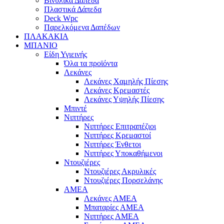
Βινυλικά Δάπεδα
Πλαστικά Δάπεδα
Deck Wpc
Παρελκόμενα Δαπέδων
ΠΛΑΚΑΚΙΑ
ΜΠΑΝΙΟ
Είδη Υγιεινής
Όλα τα προϊόντα
Λεκάνες
Λεκάνες Χαμηλής Πίεσης
Λεκάνες Κρεμαστές
Λεκάνες Υψηλής Πίεσης
Μπιντέ
Νιπτήρες
Νιπτήρες Επιτραπέζιοι
Νιπτήρες Κρεμαστοί
Νιπτήρες Ένθετοι
Νιπτήρες Υποκαθήμενοι
Ντουζιέρες
Ντουζιέρες Ακρυλικές
Ντουζιέρες Πορσελάνης
ΑΜΕΑ
Λεκάνες ΑΜΕΑ
Μπαταρίες ΑΜΕΑ
Νιπτήρες ΑΜΕΑ