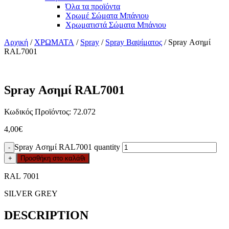
Όλα τα προϊόντα
Χρωμέ Σώματα Μπάνιου
Χρωματιστά Σώματα Μπάνιου
Αρχική
/
ΧΡΩΜΑΤΑ
/
Spray
/
Spray Βαψίματος
/ Spray Ασημί
RAL7001
Spray Ασημί RAL7001
Κωδικός Προϊόντος: 72.072
4,00
€
Spray Ασημί RAL7001 quantity
-
+
Προσθήκη στο καλάθι
RAL 7001
SILVER GREY
DESCRIPTION