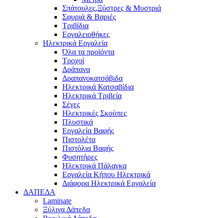
Σπάτουλες,Ξύστρες & Μυστριά
Σφυριά & Βαριές
Τριβίδια
Εργαλειοθήκες
Ηλεκτρικά Εργαλεία
Όλα τα προϊόντα
Τροχοί
Δράπανα
Δραπανοκατσάβιδα
Ηλεκτρικά Κατσαβίδια
Ηλεκτρικά Τριβεία
Σέγες
Ηλεκτρικές Σκούπες
Πλυστικά
Εργαλεία Βαφής
Πιστολέτα
Πιστόλια Βαφής
Φυσητήρες
Ηλεκτρικά Πάλαγκα
Εργαλεία Κήπου Ηλεκτρικά
Διάφορα Ηλεκτρικά Εργαλεία
ΔΑΠΕΔΑ
Laminate
Ξύλινα Δάπεδα