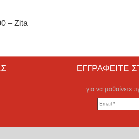
0 – Zita
ΕΣ
ΕΓΓΡΑΦΕΊΤΕ 
για να μαθαίνετε 
Email
*