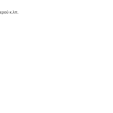
ερού κ.λπ.