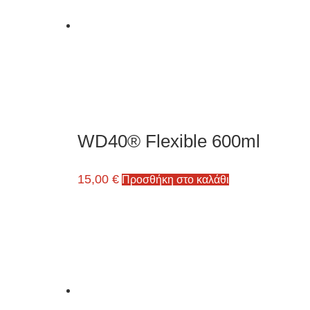
WD40® Flexible 600ml
15,00
€
Προσθήκη στο καλάθι