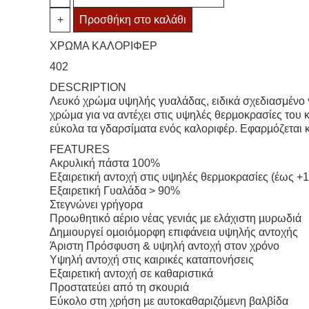
Καλοριφέρ
quantity
+
Προσθήκη στο καλάθι
ΧΡΩΜΑ ΚΑΛΟΡΙΦΕΡ
402
DESCRIPTION
Λευκό χρώμα υψηλής γυαλάδας, ειδικά σχεδιασμένο γι
χρώµα για να αντέχει στις υψηλές θερµοκρασίες του 
εύκολα τα γδαρσίµατα ενός καλοριφέρ. Εφαρµόζεται κ
FEATURES
Ακρυλική πάστα 100%
Εξαιρετική αντοχή στις υψηλές θερµοκρασίες (έως +11
Εξαιρετική Γυαλάδα > 90%
Στεγνώνει γρήγορα
Προωθητικό αέριο νέας γενιάς µε ελάχιστη µυρωδιά
∆ηµιουργεί οµοιόµορφη επιφάνεια υψηλής αντοχής
Άριστη Πρόσφυση & υψηλή αντοχή στον χρόνο
Υψηλή αντοχή στις καιρικές καταπονήσεις
Εξαιρετική αντοχή σε καθαριστικά
Προστατεύει από τη σκουριά
Εύκολο στη χρήση µε αυτοκαθαριζόµενη βαλβίδα