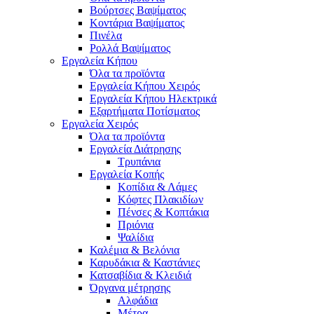
Βούρτσες Βαψίματος
Κοντάρια Βαψίματος
Πινέλα
Ρολλά Βαψίματος
Εργαλεία Κήπου
Όλα τα προϊόντα
Εργαλεία Κήπου Χειρός
Εργαλεία Κήπου Ηλεκτρικά
Εξαρτήματα Ποτίσματος
Εργαλεία Χειρός
Όλα τα προϊόντα
Εργαλεία Διάτρησης
Τρυπάνια
Εργαλεία Κοπής
Κοπίδια & Λάμες
Κόφτες Πλακιδίων
Πένσες & Κοπτάκια
Πριόνια
Ψαλίδια
Καλέμια & Βελόνια
Καρυδάκια & Καστάνιες
Κατσαβίδια & Κλειδιά
Όργανα μέτρησης
Αλφάδια
Μέτρα