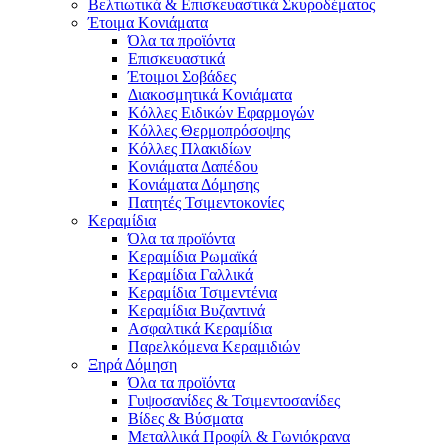
Βελτιωτικά & Επισκευαστικά Σκυροδέματος
Έτοιμα Κονιάματα
Όλα τα προϊόντα
Επισκευαστικά
Έτοιμοι Σοβάδες
Διακοσμητικά Κονιάματα
Κόλλες Ειδικών Εφαρμογών
Κόλλες Θερμοπρόσοψης
Κόλλες Πλακιδίων
Κονιάματα Δαπέδου
Κονιάματα Δόμησης
Πατητές Τσιμεντοκονίες
Κεραμίδια
Όλα τα προϊόντα
Κεραμίδια Ρωμαϊκά
Κεραμίδια Γαλλικά
Κεραμίδια Τσιμεντένια
Κεραμίδια Βυζαντινά
Ασφαλτικά Κεραμίδια
Παρελκόμενα Κεραμιδιών
Ξηρά Δόμηση
Όλα τα προϊόντα
Γυψοσανίδες & Τσιμεντοσανίδες
Βίδες & Βύσματα
Μεταλλικά Προφίλ & Γωνιόκρανα