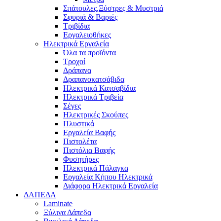
Σπάτουλες,Ξύστρες & Μυστριά
Σφυριά & Βαριές
Τριβίδια
Εργαλειοθήκες
Ηλεκτρικά Εργαλεία
Όλα τα προϊόντα
Τροχοί
Δράπανα
Δραπανοκατσάβιδα
Ηλεκτρικά Κατσαβίδια
Ηλεκτρικά Τριβεία
Σέγες
Ηλεκτρικές Σκούπες
Πλυστικά
Εργαλεία Βαφής
Πιστολέτα
Πιστόλια Βαφής
Φυσητήρες
Ηλεκτρικά Πάλαγκα
Εργαλεία Κήπου Ηλεκτρικά
Διάφορα Ηλεκτρικά Εργαλεία
ΔΑΠΕΔΑ
Laminate
Ξύλινα Δάπεδα