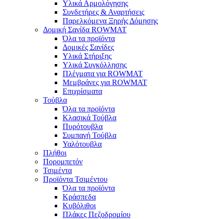
Υλικά Αρμολόγησης
Συνδετήρες & Αναρτήσεις
Παρελκόμενα Ξηρής Δόμησης
Δομική Σανίδα ROWMAT
Όλα τα προϊόντα
Δομικές Σανίδες
Υλικά Στήριξης
Υλικά Συγκόλλησης
Πλέγματα για ROWMAT
Μεμβράνες για ROWMAT
Επιχρίσματα
Τούβλα
Όλα τα προϊόντα
Κλασικά Τούβλα
Πυρότουβλα
Συμπαγή Τούβλα
Υαλότουβλα
Πλήθοι
Πορομπετόν
Τσιμέντα
Προϊόντα Τσιμέντου
Όλα τα προϊόντα
Κράσπεδα
Κυβόλιθοι
Πλάκες Πεζοδρομίου