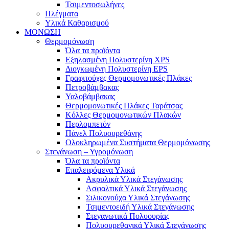
Τσιμεντοσωλήνες
Πλέγματα
Υλικά Καθαρισμού
ΜΟΝΩΣΗ
Θερμομόνωση
Όλα τα προϊόντα
Εξηλασμένη Πολυστερίνη XPS
Διογκωμένη Πολυστερίνη EPS
Γραφιτούχες Θερμομονωτικές Πλάκες
Πετροβάμβακας
Υαλοβάμβακας
Θερμομονωτικές Πλάκες Ταράτσας
Κόλλες Θερμομονωτικών Πλακών
Περλομπετόν
Πάνελ Πολυουρεθάνης
Ολοκληρωμένα Συστήματα Θερμομόνωσης
Στεγάνωση – Υγρομόνωση
Όλα τα προϊόντα
Επαλειφόμενα Υλικά
Ακρυλικά Υλικά Στεγάνωσης
Ασφαλτικά Υλικά Στεγάνωσης
Σιλικονούχα Υλικά Στεγάνωσης
Τσιμεντοειδή Υλικά Στεγάνωσης
Στεγανωτικά Πολυουρίας
Πολυουρεθανικά Υλικά Στεγάνωσης