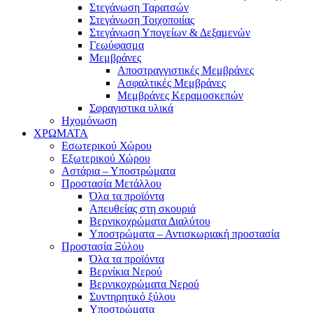
Στεγάνωση Ταρατσών
Στεγάνωση Τοιχοποιίας
Στεγάνωση Υπογείων & Δεξαμενών
Γεωύφασμα
Μεμβράνες
Αποστραγγιστικές Μεμβράνες
Ασφαλτικές Μεμβράνες
Μεμβράνες Κεραμοσκεπών
Σφραγιστικα υλικά
Ηχομόνωση
ΧΡΩΜΑΤΑ
Εσωτερικού Χώρου
Εξωτερικού Χώρου
Αστάρια – Υποστρώματα
Προστασία Μετάλλου
Όλα τα προϊόντα
Απευθείας στη σκουριά
Βερνικοχρώματα Διαλύτου
Υποστρώματα – Αντισκωριακή προστασία
Προστασία Ξύλου
Όλα τα προϊόντα
Βερνίκια Νερού
Βερνικοχρώματα Νερού
Συντηρητικό ξύλου
Υποστρώματα