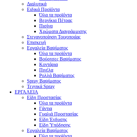
Διαλυτικά
Ειδικά Προϊόντα
Όλα τα προϊόντα
Βερνίκια Πέτρας
Πισίνα
Χρώματα Διαγράμμισης
Στεγανοποίηση Τοιχοποιίας
Επισκευή
Εργαλεία Βαψίματος
Όλα τα προϊόντα
Βούρτσες Βαψίματος
Κοντάρια
Πινέλα
Ρολλά Βαψίματος
Spray Βαψίματος
Τεχνικά Spray
ΕΡΓΑΛΕΙΑ
Είδη Προστασίας
Όλα τα προϊόντα
Γάντια
Γυαλιά Προστασίας
Είδη Ένδυσης
Είδη Ύπόδησης
Εργαλεία Βαψίματος
Όλα τα προϊόντα