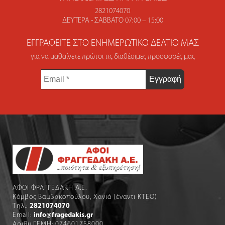
2821074070
ΔΕΥΤΈΡΑ - ΣΆΒΒΑΤΟ 07:00 – 15:00
ΕΓΓΡΑΦΕΊΤΕ ΣΤΟ ΕΝΗΜΕΡΩΤΙΚΌ ΔΕΛΤΊΟ ΜΑΣ
για να μαθαίνετε πρώτοι τις διαθέσιμες προσφορές μας
Email
*
ΑΦΟΙ ΦΡΑΓΓΕΔΑΚΗ Α.Ε.
Κόμβος Βαμβακοπούλου, Χανιά (έναντι ΚΤΕΟ)
Τηλ.:
2821074070
Email:
info@fragedakis.gr
Αριθμ.ΓΕΜΗ: 074601758000