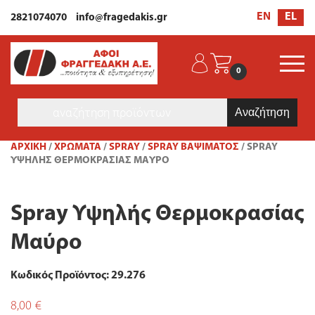
EL
EN
2821074070
info@fragedakis.gr
0
Products
search
ΑΡΧΙΚΉ
/
ΧΡΩΜΑΤΑ
/
SPRAY
/
SPRAY ΒΑΨΊΜΑΤΟΣ
/ SPRAY
ΥΨΗΛΉΣ ΘΕΡΜΟΚΡΑΣΊΑΣ ΜΑΎΡΟ
Spray Υψηλής Θερμοκρασίας
Μαύρο
Κωδικός Προϊόντος: 29.276
8,00
€