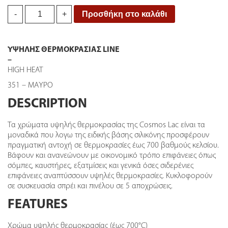
Spray
Προσθήκη στο καλάθι
-
+
Υψηλής
Θερμοκρασίας
Μαύρο
ΥΨΗΛΗΣ ΘΕΡΜΟΚΡΑΣΙΑΣ LINE
quantity
–
HIGH HEAT
351 – ΜΑΥΡΟ
DESCRIPTION
Τα χρώματα υψηλής θερμοκρασίας της Cosmos Lac είναι τα
μοναδικά που λογω της ειδικής βάσης σιλικόνης προσφέρουν
πραγματική αντοχή σε θερμοκρασίες έως 700 βαθμούς κελσίου.
Βάφουν και ανανεώνουν με οικονομικό τρόπο επιφάνειες όπως
σόμπες, καυστήρες, εξατμίσεις και γενικά όσες σιδερένιες
επιφάνειες αναπτύσσουν υψηλές θερμοκρασίες. Κυκλοφορούν
σε συσκευασία σπρέι και πινέλου σε 5 αποχρώσεις.
FEATURES
Χρώμα υψηλής θερμοκρασίας (έως 700°C)