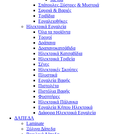
Σπάτουλες,Ξύστρες & Μυστριά
Σφυριά & Βαριές
Τριβίδια
Εργαλειοθήκες
Ηλεκτρικά Εργαλεία
Όλα τα προϊόντα
Τροχοί
Δράπανα
Δραπανοκατσάβιδα
Ηλεκτρικά Κατσαβίδια
Ηλεκτρικά Τριβεία
Σέγες
Ηλεκτρικές Σκούπες
Πλυστικά
Εργαλεία Βαφής
Πιστολέτα
Πιστόλια Βαφής
Φυσητήρες
Ηλεκτρικά Πάλαγκα
Εργαλεία Κήπου Ηλεκτρικά
Διάφορα Ηλεκτρικά Εργαλεία
ΔΑΠΕΔΑ
Laminate
Ξύλινα Δάπεδα