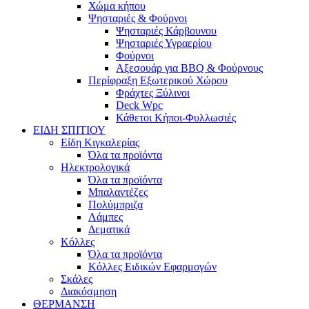
Χώμα κήπου
Ψησταριές & Φούρνοι
Ψησταριές Κάρβουνου
Ψησταριές Υγραερίου
Φούρνοι
Αξεσουάρ για BBQ & Φούρνους
Περίφραξη Εξωτερικού Χώρου
Φράχτες Ξύλινοι
Deck Wpc
Κάθετοι Κήποι-Φυλλωσιές
ΕΙΔΗ ΣΠΙΤΙΟΥ
Είδη Κιγκαλερίας
Όλα τα προϊόντα
Ηλεκτρολογικά
Όλα τα προϊόντα
Μπαλαντέζες
Πολύμπριζα
Λάμπες
Δεματικά
Κόλλες
Όλα τα προϊόντα
Κόλλες Ειδικών Εφαρμογών
Σκάλες
Διακόσμηση
ΘΕΡΜΑΝΣΗ