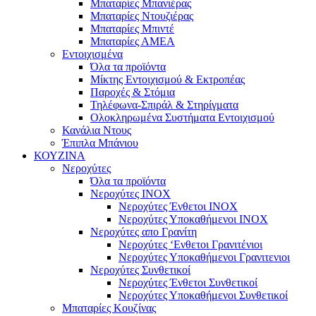
Μπαταρίες Μπανιέρας
Μπαταρίες Ντουζιέρας
Μπαταρίες Μπιντέ
Μπαταρίες ΑΜΕΑ
Εντοιχισμένα
Όλα τα προϊόντα
Μίκτης Εντοιχισμού & Εκτροπέας
Παροχές & Στόμια
Τηλέφωνα-Σπιράλ & Στηρίγματα
Ολοκληρωμένα Συστήματα Εντοιχισμού
Κανάλια Ντους
Έπιπλα Μπάνιου
ΚΟΥΖΙΝΑ
Νεροχύτες
Όλα τα προϊόντα
Νεροχύτες ΙΝΟΧ
Νεροχύτες Ένθετοι INOX
Νεροχύτες Υποκαθήμενοι INOX
Νεροχύτες απο Γρανίτη
Νεροχύτες ‘Ενθετοι Γρανιτένιοι
Νεροχύτες Υποκαθήμενοι Γρανιτενιοι
Νεροχύτες Συνθετικοί
Νεροχύτες Ένθετοι Συνθετικοί
Νεροχύτες Υποκαθήμενοι Συνθετικοί
Μπαταρίες Κουζίνας