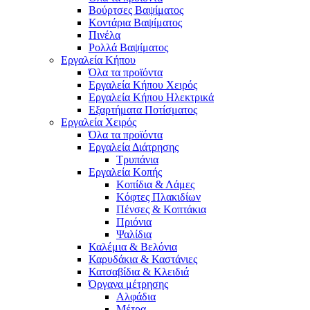
Βούρτσες Βαψίματος
Κοντάρια Βαψίματος
Πινέλα
Ρολλά Βαψίματος
Εργαλεία Κήπου
Όλα τα προϊόντα
Εργαλεία Κήπου Χειρός
Εργαλεία Κήπου Ηλεκτρικά
Εξαρτήματα Ποτίσματος
Εργαλεία Χειρός
Όλα τα προϊόντα
Εργαλεία Διάτρησης
Τρυπάνια
Εργαλεία Κοπής
Κοπίδια & Λάμες
Κόφτες Πλακιδίων
Πένσες & Κοπτάκια
Πριόνια
Ψαλίδια
Καλέμια & Βελόνια
Καρυδάκια & Καστάνιες
Κατσαβίδια & Κλειδιά
Όργανα μέτρησης
Αλφάδια
Μέτρα