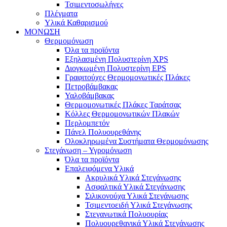
Τσιμεντοσωλήνες
Πλέγματα
Υλικά Καθαρισμού
ΜΟΝΩΣΗ
Θερμομόνωση
Όλα τα προϊόντα
Εξηλασμένη Πολυστερίνη XPS
Διογκωμένη Πολυστερίνη EPS
Γραφιτούχες Θερμομονωτικές Πλάκες
Πετροβάμβακας
Υαλοβάμβακας
Θερμομονωτικές Πλάκες Ταράτσας
Κόλλες Θερμομονωτικών Πλακών
Περλομπετόν
Πάνελ Πολυουρεθάνης
Ολοκληρωμένα Συστήματα Θερμομόνωσης
Στεγάνωση – Υγρομόνωση
Όλα τα προϊόντα
Επαλειφόμενα Υλικά
Ακρυλικά Υλικά Στεγάνωσης
Ασφαλτικά Υλικά Στεγάνωσης
Σιλικονούχα Υλικά Στεγάνωσης
Τσιμεντοειδή Υλικά Στεγάνωσης
Στεγανωτικά Πολυουρίας
Πολυουρεθανικά Υλικά Στεγάνωσης