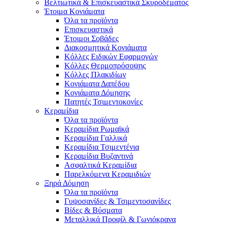
Βελτιωτικά & Επισκευαστικά Σκυροδέματος
Έτοιμα Κονιάματα
Όλα τα προϊόντα
Επισκευαστικά
Έτοιμοι Σοβάδες
Διακοσμητικά Κονιάματα
Κόλλες Ειδικών Εφαρμογών
Κόλλες Θερμοπρόσοψης
Κόλλες Πλακιδίων
Κονιάματα Δαπέδου
Κονιάματα Δόμησης
Πατητές Τσιμεντοκονίες
Κεραμίδια
Όλα τα προϊόντα
Κεραμίδια Ρωμαϊκά
Κεραμίδια Γαλλικά
Κεραμίδια Τσιμεντένια
Κεραμίδια Βυζαντινά
Ασφαλτικά Κεραμίδια
Παρελκόμενα Κεραμιδιών
Ξηρά Δόμηση
Όλα τα προϊόντα
Γυψοσανίδες & Τσιμεντοσανίδες
Βίδες & Βύσματα
Μεταλλικά Προφίλ & Γωνιόκρανα