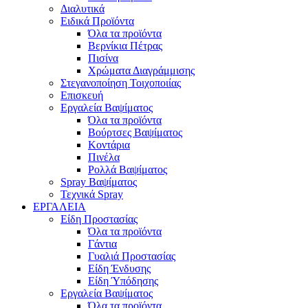
Διαλυτικά
Ειδικά Προϊόντα
Όλα τα προϊόντα
Βερνίκια Πέτρας
Πισίνα
Χρώματα Διαγράμμισης
Στεγανοποίηση Τοιχοποιίας
Επισκευή
Εργαλεία Βαψίματος
Όλα τα προϊόντα
Βούρτσες Βαψίματος
Κοντάρια
Πινέλα
Ρολλά Βαψίματος
Spray Βαψίματος
Τεχνικά Spray
ΕΡΓΑΛΕΙΑ
Είδη Προστασίας
Όλα τα προϊόντα
Γάντια
Γυαλιά Προστασίας
Είδη Ένδυσης
Είδη Ύπόδησης
Εργαλεία Βαψίματος
Όλα τα προϊόντα