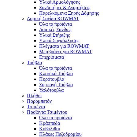
Υλικά Αρμολόγησης
Συνδετήρες & Αναρτήσεις
Παρελκόμενα Ξηρής Δόμησης
Δομική Σανίδα ROWMAT
Όλα τα προϊόντα
Δομικές Σανίδες
Υλικά Στήριξης
Υλικά Συγκόλλησης
Πλέγματα για ROWMAT
Μεμβράνες για ROWMAT
Επιχρίσματα
Τούβλα
Όλα τα προϊόντα
Κλασικά Τούβλα
Πυρότουβλα
Συμπαγή Τούβλα
Υαλότουβλα
Πλήθοι
Πορομπετόν
Τσιμέντα
Προϊόντα Τσιμέντου
Όλα τα προϊόντα
Κράσπεδα
Κυβόλιθοι
Πλάκες Πεζοδρομίου