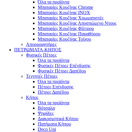
Όλα τα προϊόντα
Μπαταρίες Κουζίνας Chrome
Μπαταρίες Κουζίνας INOX
Μπαταρίες Κουζίνας Χρωματιστές
Μπαταρίες Κουζίνας Αποσπώμενο Ντους
Μπαταρίες Κουζίνας Φίλτρου
Μπαταρίες Κουζίνας Παραθύρου
Μπαταρίες Κουζίνας Τοίχου
Απορροφητήρες
ΠΕΤΡΩΜΑΤΑ-ΚΗΠΟΣ
Φυσικές Πέτρες
Όλα τα προϊόντα
Φυσικές Πέτρες Επένδυσης
Φυσικές Πέτρες Δαπέδου
Τεχνητές Πέτρες
Όλα τα προϊόντα
Πέτρες Επένδυσης
Πέτρες Δαπέδου
Κήπος
Όλα τα προϊόντα
Βότσαλα
Ψηφίδες
Διακοσμητικά Κήπου
Πατήματα Κήπου
Deco Uni