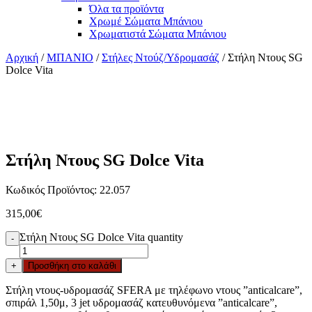
Όλα τα προϊόντα
Χρωμέ Σώματα Μπάνιου
Χρωματιστά Σώματα Μπάνιου
Αρχική
/
ΜΠΑΝΙΟ
/
Στήλες Ντούζ/Υδρομασάζ
/ Στήλη Ντους SG
Dolce Vita
Στήλη Ντους SG Dolce Vita
Κωδικός Προϊόντος: 22.057
315,00
€
Στήλη Ντους SG Dolce Vita quantity
-
+
Προσθήκη στο καλάθι
Στήλη ντους-υδρομασάζ SFERA με τηλέφωνο ντους ”anticalcare”,
σπιράλ 1,50μ, 3 jet υδρομασάζ κατευθυνόμενα ”anticalcare”,