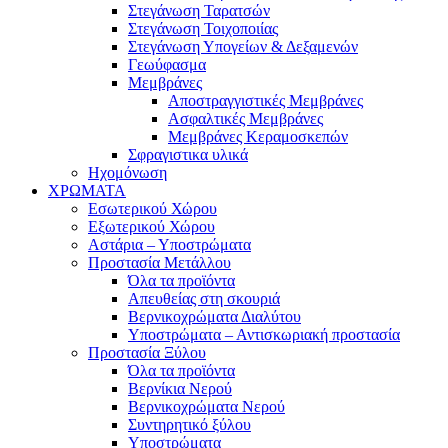
Στεγάνωση Ταρατσών
Στεγάνωση Τοιχοποιίας
Στεγάνωση Υπογείων & Δεξαμενών
Γεωύφασμα
Μεμβράνες
Αποστραγγιστικές Μεμβράνες
Ασφαλτικές Μεμβράνες
Μεμβράνες Κεραμοσκεπών
Σφραγιστικα υλικά
Ηχομόνωση
ΧΡΩΜΑΤΑ
Εσωτερικού Χώρου
Εξωτερικού Χώρου
Αστάρια – Υποστρώματα
Προστασία Μετάλλου
Όλα τα προϊόντα
Απευθείας στη σκουριά
Βερνικοχρώματα Διαλύτου
Υποστρώματα – Αντισκωριακή προστασία
Προστασία Ξύλου
Όλα τα προϊόντα
Βερνίκια Νερού
Βερνικοχρώματα Νερού
Συντηρητικό ξύλου
Υποστρώματα