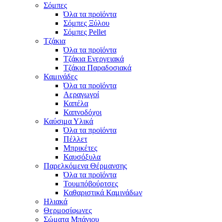
Σόμπες
Όλα τα προϊόντα
Σόμπες Ξύλου
Σόμπες Pellet
Τζάκια
Όλα τα προϊόντα
Τζάκια Ενεργειακά
Τζάκια Παραδοσιακά
Καμινάδες
Όλα τα προϊόντα
Αεραγωγοί
Καπέλα
Καπνοδόχοι
Καύσιμα Υλικά
Όλα τα προϊόντα
Πέλλετ
Μπρικέτες
Καυσόξυλα
Παρελκόμενα Θέρμανσης
Όλα τα προϊόντα
Τουμπόβούρτσες
Καθαριστικά Καμινάδων
Ηλιακά
Θερμοσίφωνες
Σώματα Μπάνιου