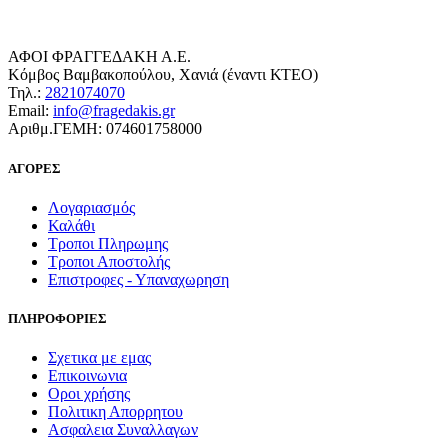
ΑΦΟΙ ΦΡΑΓΓΕΔΑΚΗ Α.Ε.
Κόμβος Βαμβακοπούλου, Χανιά (έναντι ΚΤΕΟ)
Τηλ.:
2821074070
Email:
info@fragedakis.gr
Αριθμ.ΓΕΜΗ: 074601758000
ΑΓΟΡΕΣ
Λογαριασμός
Καλάθι
Τροποι Πληρωμης
Τροποι Αποστολής
Επιστροφες - Υπαναχωρηση
ΠΛΗΡΟΦΟΡΙΕΣ
Σχετικα με εμας
Επικοινωνια
Οροι χρήσης
Πολιτικη Απορρητου
Ασφαλεια Συναλλαγων