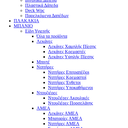
Βινυλικά Δάπεδα
Πλαστικά Δάπεδα
Deck Wpc
Παρελκόμενα Δαπέδων
ΠΛΑΚΑΚΙΑ
ΜΠΑΝΙΟ
Είδη Υγιεινής
Όλα τα προϊόντα
Λεκάνες
Λεκάνες Χαμηλής Πίεσης
Λεκάνες Κρεμαστές
Λεκάνες Υψηλής Πίεσης
Μπιντέ
Νιπτήρες
Νιπτήρες Επιτραπέζιοι
Νιπτήρες Κρεμαστοί
Νιπτήρες Ένθετοι
Νιπτήρες Υποκαθήμενοι
Ντουζιέρες
Ντουζιέρες Ακρυλικές
Ντουζιέρες Πορσελάνης
ΑΜΕΑ
Λεκάνες ΑΜΕΑ
Μπαταρίες ΑΜΕΑ
Νιπτήρες ΑΜΕΑ