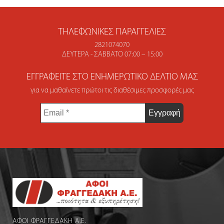
ΤΗΛΕΦΩΝΙΚΈΣ ΠΑΡΑΓΓΕΛΊΕΣ
2821074070
ΔΕΥΤΈΡΑ - ΣΆΒΒΑΤΟ 07:00 – 15:00
ΕΓΓΡΑΦΕΊΤΕ ΣΤΟ ΕΝΗΜΕΡΩΤΙΚΌ ΔΕΛΤΊΟ ΜΑΣ
για να μαθαίνετε πρώτοι τις διαθέσιμες προσφορές μας
Email
*
ΑΦΟΙ ΦΡΑΓΓΕΔΑΚΗ Α.Ε.