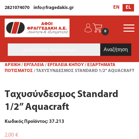
EL
EN
2821074070
info@fragedakis.gr
0
Products
search
ΑΡΧΙΚΉ
/
ΕΡΓΑΛΕΙΑ
/
ΕΡΓΑΛΕΊΑ ΚΉΠΟΥ
/
ΕΞΑΡΤΉΜΑΤΑ
ΠΟΤΊΣΜΑΤΟΣ
/ ΤΑΧΥΣΎΝΔΕΣΜΟΣ STANDARD 1/2” AQUACRAFT
Ταχυσύνδεσμος Standard
1/2” Aquacraft
Κωδικός Προϊόντος: 37.213
2,00
€