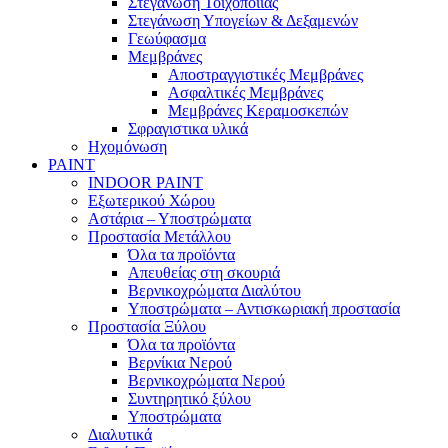
Στεγάνωση Τοιχοποιίας
Στεγάνωση Υπογείων & Δεξαμενών
Γεωύφασμα
Μεμβράνες
Αποστραγγιστικές Μεμβράνες
Ασφαλτικές Μεμβράνες
Μεμβράνες Κεραμοσκεπών
Σφραγιστικα υλικά
Ηχομόνωση
PAINT
INDOOR PAINT
Εξωτερικού Χώρου
Αστάρια – Υποστρώματα
Προστασία Μετάλλου
Όλα τα προϊόντα
Απευθείας στη σκουριά
Βερνικοχρώματα Διαλύτου
Υποστρώματα – Αντισκωριακή προστασία
Προστασία Ξύλου
Όλα τα προϊόντα
Βερνίκια Νερού
Βερνικοχρώματα Νερού
Συντηρητικό ξύλου
Υποστρώματα
Διαλυτικά