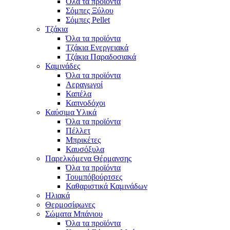
Όλα τα προϊόντα
Σόμπες Ξύλου
Σόμπες Pellet
Τζάκια
Όλα τα προϊόντα
Τζάκια Ενεργειακά
Τζάκια Παραδοσιακά
Καμινάδες
Όλα τα προϊόντα
Αεραγωγοί
Καπέλα
Καπνοδόχοι
Καύσιμα Υλικά
Όλα τα προϊόντα
Πέλλετ
Μπρικέτες
Καυσόξυλα
Παρελκόμενα Θέρμανσης
Όλα τα προϊόντα
Τουμπόβούρτσες
Καθαριστικά Καμινάδων
Ηλιακά
Θερμοσίφωνες
Σώματα Μπάνιου
Όλα τα προϊόντα