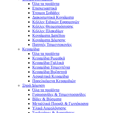
Όλα τα προϊόντα
Επισκευαστικά
Έτοιμοι Σοβάδες
Διακοσμητικά Κονιάματα
Κόλλες Ειδικών Εφαρμογών
Κόλλες Θερμοπρόσοψης
Κόλλες Πλακιδίων
Κονιάματα Δαπέδου
Κονιάματα Δόμησης
Πατητές Τσιμεντοκονίες
Κεραμίδια
Όλα τα προϊόντα
Κεραμίδια Ρωμαϊκά
Κεραμίδια Γαλλικά
Κεραμίδια Τσιμεντένια
Κεραμίδια Βυζαντινά
Ασφαλτικά Κεραμίδια
Παρελκόμενα Κεραμιδιών
Ξηρά Δόμηση
Όλα τα προϊόντα
Γυψοσανίδες & Τσιμεντοσανίδες
Βίδες & Βύσματα
Μεταλλικά Προφίλ & Γωνιόκρανα
Υλικά Αρμολόγησης
Συνδετήρες & Αναρτήσεις