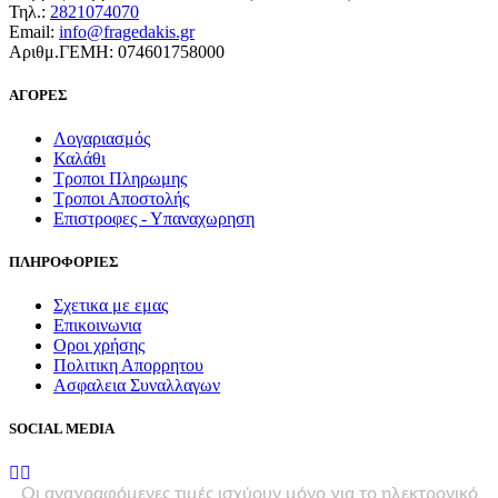
Τηλ.:
2821074070
Email:
info@fragedakis.gr
Αριθμ.ΓΕΜΗ: 074601758000
ΑΓΟΡΕΣ
Λογαριασμός
Καλάθι
Τροποι Πληρωμης
Τροποι Αποστολής
Επιστροφες - Υπαναχωρηση
ΠΛΗΡΟΦΟΡΙΕΣ
Σχετικα με εμας
Επικοινωνια
Οροι χρήσης
Πολιτικη Απορρητου
Ασφαλεια Συναλλαγων
SOCIAL MEDIA
Οι αναγραφόμενες τιμές ισχύουν μόνο για το ηλεκτρονικό