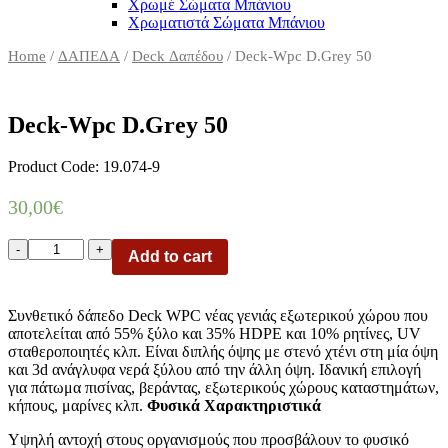
Χρωμέ Σώματα Μπάνιου
Χρωματιστά Σώματα Μπάνιου
Home
/
ΔΑΠΕΔΑ
/
Deck Δαπέδου
/ Deck-Wpc D.Grey 50
Deck-Wpc D.Grey 50
Product Code: 19.074-9
30,00
€
Deck-
-
+
Add to cart
Wpc
Δαπέδου
25/145mm
Συνθετικό δάπεδο Deck WPC νέας γενιάς εξωτερικού χώρου που
D.Grey
αποτελείται από 55% ξύλο και 35% HDPE και 10% ρητίνες, UV
50
σταθεροποιητές κλπ. Είναι διπλής όψης με στενό χτένι στη μία όψη
quantity
και 3d ανάγλυφα νερά ξύλου από την άλλη όψη. Ιδανική επιλογή
για πάτωμα πισίνας, βεράντας, εξωτερικούς χώρους καταστημάτων,
κήπους, μαρίνες κλπ.
Φυσικά Χαρακτηριστικά
Υψηλή αντοχή στους οργανισμούς που προσβάλουν το φυσικό