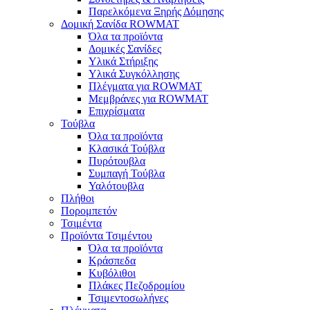
Παρελκόμενα Ξηρής Δόμησης
Δομική Σανίδα ROWMAT
Όλα τα προϊόντα
Δομικές Σανίδες
Υλικά Στήριξης
Υλικά Συγκόλλησης
Πλέγματα για ROWMAT
Μεμβράνες για ROWMAT
Επιχρίσματα
Τούβλα
Όλα τα προϊόντα
Κλασικά Τούβλα
Πυρότουβλα
Συμπαγή Τούβλα
Υαλότουβλα
Πλήθοι
Πορομπετόν
Τσιμέντα
Προϊόντα Τσιμέντου
Όλα τα προϊόντα
Κράσπεδα
Κυβόλιθοι
Πλάκες Πεζοδρομίου
Τσιμεντοσωλήνες