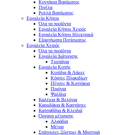
Κοντάρια Βαψίματος
Πινέλα
Ρολλά Βαψίματος
Εργαλεία Κήπου
Όλα τα προϊόντα
Εργαλεία Κήπου Χειρός
Εργαλεία Κήπου Ηλεκτρικά
Εξαρτήματα Ποτίσματος
Εργαλεία Χειρός
Όλα τα προϊόντα
Εργαλεία Διάτρησης
Τρυπάνια
Εργαλεία Κοπής
Κοπίδια & Λάμες
Κόφτες Πλακιδίων
Πένσες & Κοπτάκια
Πριόνια
Ψαλίδια
Καλέμια & Βελόνια
Καρυδάκια & Καστάνιες
Κατσαβίδια & Κλειδιά
Όργανα μέτρησης
Αλφάδια
Μέτρα
Σπάτουλες,Ξύστρες & Μυστριά