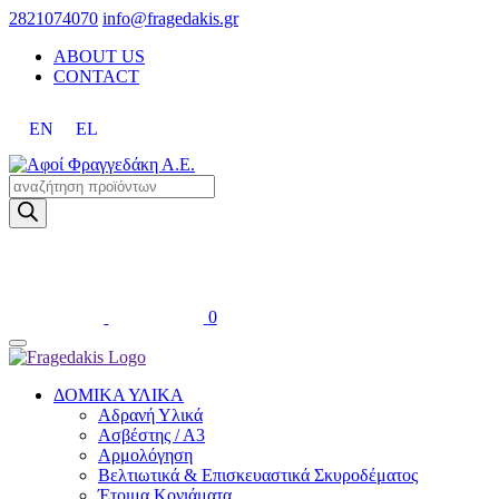
2821074070
info@fragedakis.gr
ABOUT US
CONTACT
EN
EL
Products
search
0
ΔΟΜΙΚΑ ΥΛΙΚΑ
Αδρανή Υλικά
Ασβέστης / Α3
Αρμολόγηση
Βελτιωτικά & Επισκευαστικά Σκυροδέματος
Έτοιμα Κονιάματα