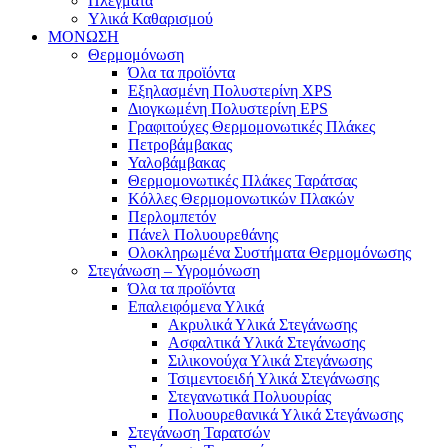
Πλέγματα
Υλικά Καθαρισμού
ΜΟΝΩΣΗ
Θερμομόνωση
Όλα τα προϊόντα
Εξηλασμένη Πολυστερίνη XPS
Διογκωμένη Πολυστερίνη EPS
Γραφιτούχες Θερμομονωτικές Πλάκες
Πετροβάμβακας
Υαλοβάμβακας
Θερμομονωτικές Πλάκες Ταράτσας
Κόλλες Θερμομονωτικών Πλακών
Περλομπετόν
Πάνελ Πολυουρεθάνης
Ολοκληρωμένα Συστήματα Θερμομόνωσης
Στεγάνωση – Υγρομόνωση
Όλα τα προϊόντα
Επαλειφόμενα Υλικά
Ακρυλικά Υλικά Στεγάνωσης
Ασφαλτικά Υλικά Στεγάνωσης
Σιλικονούχα Υλικά Στεγάνωσης
Τσιμεντοειδή Υλικά Στεγάνωσης
Στεγανωτικά Πολυουρίας
Πολυουρεθανικά Υλικά Στεγάνωσης
Στεγάνωση Ταρατσών