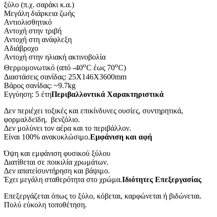
ξύλο (π.χ. σαράκι κ.α.)
Μεγάλη διάρκεια ζωής
Αντιολισθητικό
Αντοχή στην τριβή
Αντοχή στη ανάφλεξη
Αδιάβροχο
Αντοχή στην ηλιακή ακτινοβολία
ο
ο
Θερμομονωτικό (από -40
C έως 70
C)
Διαστάσεις σανίδας: 25X146X3600mm
Βάρος σανίδας: ~9.7kg
Εγγύηση: 5 έτη
Περιβαλλοντικά Χαρακτηριστικά
Δεν περιέχει τοξικές και επικίνδυνες ουσίες, συντηρητικά,
φορμαλδεϊδη, βενζόλιο.
Δεν μολύνει τον αέρα και το περιβάλλον.
Είναι 100% ανακυκλώσιμο.
Εμφάνιση και αφή
Όψη και εμφάνιση φυσικού ξύλου
Διατίθεται σε ποικιλία χρωμάτων.
Δεν απατείσυντήρηση και βάψιμο.
Έχει μεγάλη σταθερότητα στο χρώμα.
Ιδιότητες Επεξεργασίας
Επεξεργάζεται όπως το ξύλο, κόβεται, καρφώνεται ή βιδώνεται.
Πολύ εύκολη τοποθέτηση.