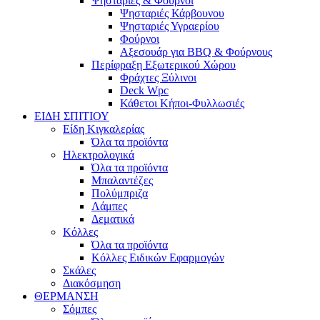
Ψησταριές & Φούρνοι
Ψησταριές Κάρβουνου
Ψησταριές Υγραερίου
Φούρνοι
Αξεσουάρ για BBQ & Φούρνους
Περίφραξη Εξωτερικού Χώρου
Φράχτες Ξύλινοι
Deck Wpc
Κάθετοι Κήποι-Φυλλωσιές
ΕΙΔΗ ΣΠΙΤΙΟΥ
Είδη Κιγκαλερίας
Όλα τα προϊόντα
Ηλεκτρολογικά
Όλα τα προϊόντα
Μπαλαντέζες
Πολύμπριζα
Λάμπες
Δεματικά
Κόλλες
Όλα τα προϊόντα
Κόλλες Ειδικών Εφαρμογών
Σκάλες
Διακόσμηση
ΘΕΡΜΑΝΣΗ
Σόμπες