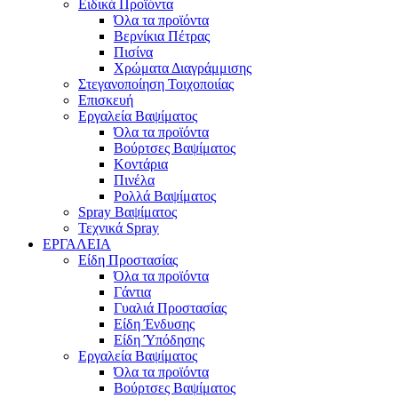
Ειδικά Προϊόντα
Όλα τα προϊόντα
Βερνίκια Πέτρας
Πισίνα
Χρώματα Διαγράμμισης
Στεγανοποίηση Τοιχοποιίας
Επισκευή
Εργαλεία Βαψίματος
Όλα τα προϊόντα
Βούρτσες Βαψίματος
Κοντάρια
Πινέλα
Ρολλά Βαψίματος
Spray Βαψίματος
Τεχνικά Spray
ΕΡΓΑΛΕΙΑ
Είδη Προστασίας
Όλα τα προϊόντα
Γάντια
Γυαλιά Προστασίας
Είδη Ένδυσης
Είδη Ύπόδησης
Εργαλεία Βαψίματος
Όλα τα προϊόντα
Βούρτσες Βαψίματος