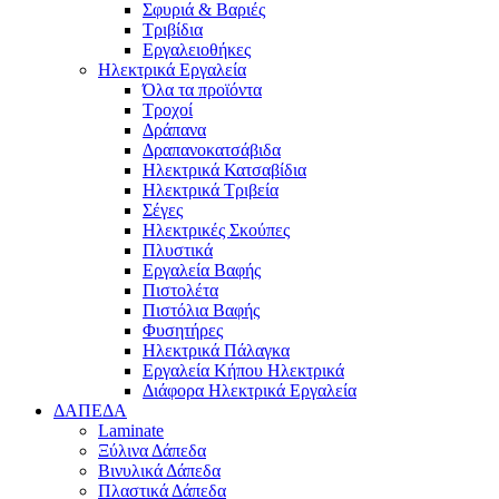
Σφυριά & Βαριές
Τριβίδια
Εργαλειοθήκες
Ηλεκτρικά Εργαλεία
Όλα τα προϊόντα
Τροχοί
Δράπανα
Δραπανοκατσάβιδα
Ηλεκτρικά Κατσαβίδια
Ηλεκτρικά Τριβεία
Σέγες
Ηλεκτρικές Σκούπες
Πλυστικά
Εργαλεία Βαφής
Πιστολέτα
Πιστόλια Βαφής
Φυσητήρες
Ηλεκτρικά Πάλαγκα
Εργαλεία Κήπου Ηλεκτρικά
Διάφορα Ηλεκτρικά Εργαλεία
ΔΑΠΕΔΑ
Laminate
Ξύλινα Δάπεδα
Βινυλικά Δάπεδα
Πλαστικά Δάπεδα