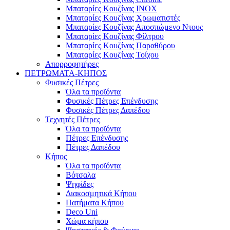
Μπαταρίες Κουζίνας INOX
Μπαταρίες Κουζίνας Χρωματιστές
Μπαταρίες Κουζίνας Αποσπώμενο Ντους
Μπαταρίες Κουζίνας Φίλτρου
Μπαταρίες Κουζίνας Παραθύρου
Μπαταρίες Κουζίνας Τοίχου
Απορροφητήρες
ΠΕΤΡΩΜΑΤΑ-ΚΗΠΟΣ
Φυσικές Πέτρες
Όλα τα προϊόντα
Φυσικές Πέτρες Επένδυσης
Φυσικές Πέτρες Δαπέδου
Τεχνητές Πέτρες
Όλα τα προϊόντα
Πέτρες Επένδυσης
Πέτρες Δαπέδου
Κήπος
Όλα τα προϊόντα
Βότσαλα
Ψηφίδες
Διακοσμητικά Κήπου
Πατήματα Κήπου
Deco Uni
Χώμα κήπου