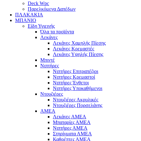
Deck Wpc
Παρελκόμενα Δαπέδων
ΠΛΑΚΑΚΙΑ
ΜΠΑΝΙΟ
Είδη Υγιεινής
Όλα τα προϊόντα
Λεκάνες
Λεκάνες Χαμηλής Πίεσης
Λεκάνες Κρεμαστές
Λεκάνες Υψηλής Πίεσης
Μπιντέ
Νιπτήρες
Νιπτήρες Επιτραπέζιοι
Νιπτήρες Κρεμαστοί
Νιπτήρες Ένθετοι
Νιπτήρες Υποκαθήμενοι
Ντουζιέρες
Ντουζιέρες Ακρυλικές
Ντουζιέρες Πορσελάνης
ΑΜΕΑ
Λεκάνες ΑΜΕΑ
Μπαταρίες ΑΜΕΑ
Νιπτήρες ΑΜΕΑ
Στηρίγματα ΑΜΕΑ
Καθρέπτες ΑΜΕΑ