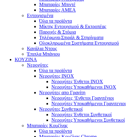
Μπαταρίες Μπιντέ
Μπαταρίες ΑΜΕΑ
Εντοιχισμένα
Όλα τα προϊόντα
Μίκτης Εντοιχισμού & Εκτροπέας
Παροχές & Στόμια
Τηλέφωνα-Σπιράλ & Στηρίγματα
Ολοκληρωμένα Συστήματα Εντοιχισμού
Κανάλια Ντους
Έπιπλα Μπάνιου
ΚΟΥΖΙΝΑ
Νεροχύτες
Όλα τα προϊόντα
Νεροχύτες ΙΝΟΧ
Νεροχύτες Ένθετοι INOX
Νεροχύτες Υποκαθήμενοι INOX
Νεροχύτες απο Γρανίτη
Νεροχύτες ‘Ενθετοι Γρανιτένιοι
Νεροχύτες Υποκαθήμενοι Γρανιτενιοι
Νεροχύτες Συνθετικοί
Νεροχύτες Ένθετοι Συνθετικοί
Νεροχύτες Υποκαθήμενοι Συνθετικοί
Μπαταρίες Κουζίνας
Όλα τα προϊόντα
Μπαταρίες Κουζίνας Chrome