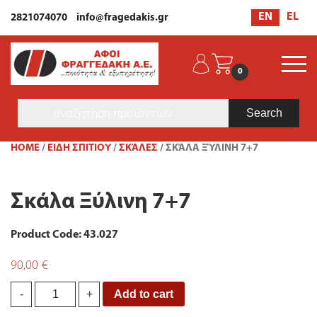
EN
EL
2821074070
info@fragedakis.gr
0
Products
search
HOME
/
ΕΙΔΗ ΣΠΙΤΙΟΥ
/
ΣΚΆΛΕΣ
/ ΣΚΆΛΑ ΞΎΛΙΝΗ 7+7
Σκάλα Ξύλινη 7+7
Product Code: 43.027
90,00
€
Σκάλα
Add to cart
-
+
Ξύλινη
7+7