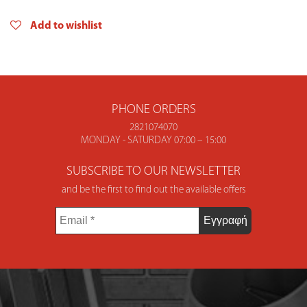
quantity
Add to wishlist
PHONE ORDERS
2821074070
MONDAY - SATURDAY 07:00 – 15:00
SUBSCRIBE TO OUR NEWSLETTER
and be the first to find out the available offers
Email
*