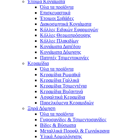
Έτοιμα Κονιάματα
Όλα τα προϊόντα
Επισκευαστικά
Έτοιμοι Σοβάδες
Διακοσμητικά Κονιάματα
Κόλλες Ειδικών Εφαρμογών
Κόλλες Θερμοπρόσοψης
Κόλλες Πλακιδίων
Κονιάματα Δαπέδου
Κονιάματα Δόμησης
Πατητές Τσιμεντοκονίες
Κεραμίδια
Όλα τα προϊόντα
Κεραμίδια Ρωμαϊκά
Κεραμίδια Γαλλικά
Κεραμίδια Τσιμεντένια
Κεραμίδια Βυζαντινά
Ασφαλτικά Κεραμίδια
Παρελκόμενα Κεραμιδιών
Ξηρά Δόμηση
Όλα τα προϊόντα
Γυψοσανίδες & Τσιμεντοσανίδες
Βίδες & Βύσματα
Μεταλλικά Προφίλ & Γωνιόκρανα
Υλικά Αρμολόγησης