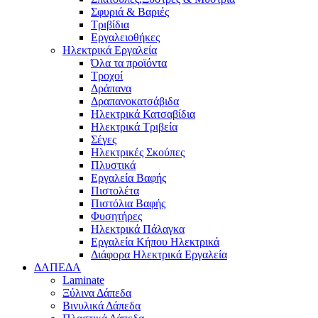
Σφυριά & Βαριές
Τριβίδια
Εργαλειοθήκες
Ηλεκτρικά Εργαλεία
Όλα τα προϊόντα
Τροχοί
Δράπανα
Δραπανοκατσάβιδα
Ηλεκτρικά Κατσαβίδια
Ηλεκτρικά Τριβεία
Σέγες
Ηλεκτρικές Σκούπες
Πλυστικά
Εργαλεία Βαφής
Πιστολέτα
Πιστόλια Βαφής
Φυσητήρες
Ηλεκτρικά Πάλαγκα
Εργαλεία Κήπου Ηλεκτρικά
Διάφορα Ηλεκτρικά Εργαλεία
ΔΑΠΕΔΑ
Laminate
Ξύλινα Δάπεδα
Βινυλικά Δάπεδα