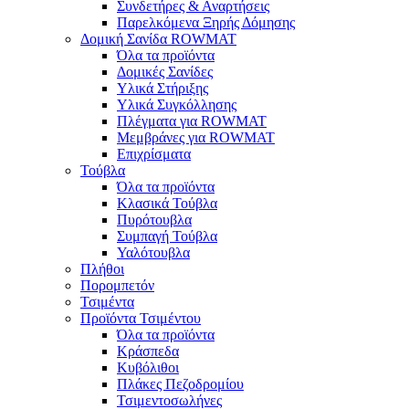
Συνδετήρες & Αναρτήσεις
Παρελκόμενα Ξηρής Δόμησης
Δομική Σανίδα ROWMAT
Όλα τα προϊόντα
Δομικές Σανίδες
Υλικά Στήριξης
Υλικά Συγκόλλησης
Πλέγματα για ROWMAT
Μεμβράνες για ROWMAT
Επιχρίσματα
Τούβλα
Όλα τα προϊόντα
Κλασικά Τούβλα
Πυρότουβλα
Συμπαγή Τούβλα
Υαλότουβλα
Πλήθοι
Πορομπετόν
Τσιμέντα
Προϊόντα Τσιμέντου
Όλα τα προϊόντα
Κράσπεδα
Κυβόλιθοι
Πλάκες Πεζοδρομίου
Τσιμεντοσωλήνες