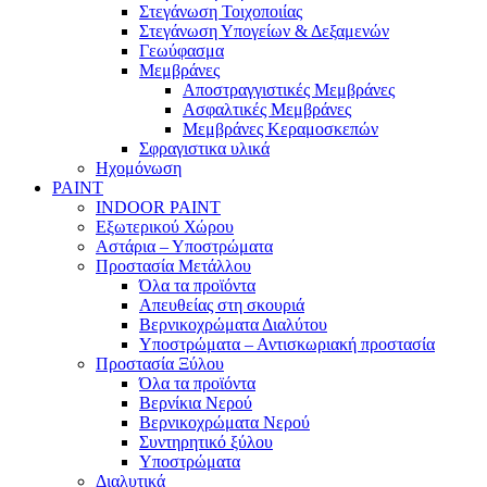
Στεγάνωση Τοιχοποιίας
Στεγάνωση Υπογείων & Δεξαμενών
Γεωύφασμα
Μεμβράνες
Αποστραγγιστικές Μεμβράνες
Ασφαλτικές Μεμβράνες
Μεμβράνες Κεραμοσκεπών
Σφραγιστικα υλικά
Ηχομόνωση
PAINT
INDOOR PAINT
Εξωτερικού Χώρου
Αστάρια – Υποστρώματα
Προστασία Μετάλλου
Όλα τα προϊόντα
Απευθείας στη σκουριά
Βερνικοχρώματα Διαλύτου
Υποστρώματα – Αντισκωριακή προστασία
Προστασία Ξύλου
Όλα τα προϊόντα
Βερνίκια Νερού
Βερνικοχρώματα Νερού
Συντηρητικό ξύλου
Υποστρώματα
Διαλυτικά