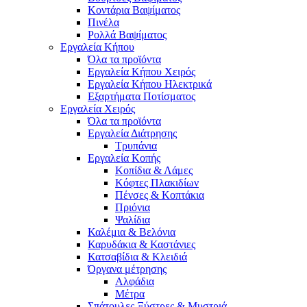
Κοντάρια Βαψίματος
Πινέλα
Ρολλά Βαψίματος
Εργαλεία Κήπου
Όλα τα προϊόντα
Εργαλεία Κήπου Χειρός
Εργαλεία Κήπου Ηλεκτρικά
Εξαρτήματα Ποτίσματος
Εργαλεία Χειρός
Όλα τα προϊόντα
Εργαλεία Διάτρησης
Τρυπάνια
Εργαλεία Κοπής
Κοπίδια & Λάμες
Κόφτες Πλακιδίων
Πένσες & Κοπτάκια
Πριόνια
Ψαλίδια
Καλέμια & Βελόνια
Καρυδάκια & Καστάνιες
Κατσαβίδια & Κλειδιά
Όργανα μέτρησης
Αλφάδια
Μέτρα
Σπάτουλες,Ξύστρες & Μυστριά