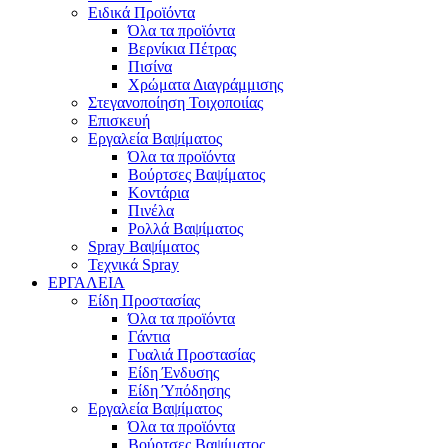
Ειδικά Προϊόντα
Όλα τα προϊόντα
Βερνίκια Πέτρας
Πισίνα
Χρώματα Διαγράμμισης
Στεγανοποίηση Τοιχοποιίας
Επισκευή
Εργαλεία Βαψίματος
Όλα τα προϊόντα
Βούρτσες Βαψίματος
Κοντάρια
Πινέλα
Ρολλά Βαψίματος
Spray Βαψίματος
Τεχνικά Spray
ΕΡΓΑΛΕΙΑ
Είδη Προστασίας
Όλα τα προϊόντα
Γάντια
Γυαλιά Προστασίας
Είδη Ένδυσης
Είδη Ύπόδησης
Εργαλεία Βαψίματος
Όλα τα προϊόντα
Βούρτσες Βαψίματος