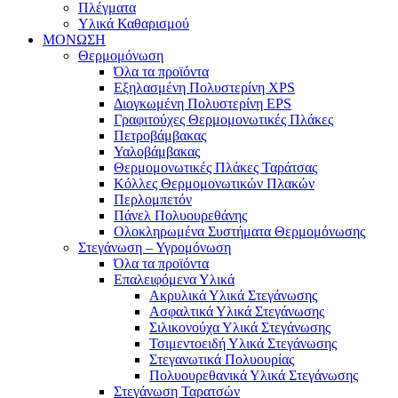
Πλέγματα
Υλικά Καθαρισμού
ΜΟΝΩΣΗ
Θερμομόνωση
Όλα τα προϊόντα
Εξηλασμένη Πολυστερίνη XPS
Διογκωμένη Πολυστερίνη EPS
Γραφιτούχες Θερμομονωτικές Πλάκες
Πετροβάμβακας
Υαλοβάμβακας
Θερμομονωτικές Πλάκες Ταράτσας
Κόλλες Θερμομονωτικών Πλακών
Περλομπετόν
Πάνελ Πολυουρεθάνης
Ολοκληρωμένα Συστήματα Θερμομόνωσης
Στεγάνωση – Υγρομόνωση
Όλα τα προϊόντα
Επαλειφόμενα Υλικά
Ακρυλικά Υλικά Στεγάνωσης
Ασφαλτικά Υλικά Στεγάνωσης
Σιλικονούχα Υλικά Στεγάνωσης
Τσιμεντοειδή Υλικά Στεγάνωσης
Στεγανωτικά Πολυουρίας
Πολυουρεθανικά Υλικά Στεγάνωσης
Στεγάνωση Ταρατσών