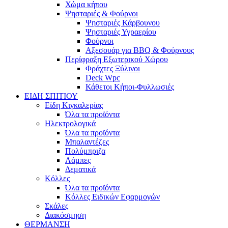
Χώμα κήπου
Ψησταριές & Φούρνοι
Ψησταριές Κάρβουνου
Ψησταριές Υγραερίου
Φούρνοι
Αξεσουάρ για BBQ & Φούρνους
Περίφραξη Εξωτερικού Χώρου
Φράχτες Ξύλινοι
Deck Wpc
Κάθετοι Κήποι-Φυλλωσιές
ΕΙΔΗ ΣΠΙΤΙΟΥ
Είδη Κιγκαλερίας
Όλα τα προϊόντα
Ηλεκτρολογικά
Όλα τα προϊόντα
Μπαλαντέζες
Πολύμπριζα
Λάμπες
Δεματικά
Κόλλες
Όλα τα προϊόντα
Κόλλες Ειδικών Εφαρμογών
Σκάλες
Διακόσμηση
ΘΕΡΜΑΝΣΗ