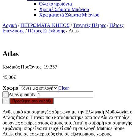
Όλα τα προϊόντα
Χρωμέ Σώματα Μπάνιου
Χρωματιστά Σώματα Μπάνιου
Αρχική
/
ΠΕΤΡΩΜΑΤΑ-ΚΗΠΟΣ
/
Τεχνητές Πέτρες
/
Πέτρες
Επένδυσης
/
Πέτρες Επένδυσης
/ Atlas
Atlas
Κωδικός Προϊόντος: 19.357
45,00
€
Χρώμα
Clear
Atlas quantity
-
+
Προσθήκη στο καλάθι
Ανθεκτικό και συμπαγές σύμφωνα με την Ελληνική Μυθολογία, ο
Άτλας ήταν ο Τιτάνας που καταδικάστηκε από τον Δία να στηρίζει
ουράνιες σφαίρες στους ώμους του. Αυτή η στιβαρή και συμπαγής
εμφάνιση μπορεί να επιτευχθεί από τη συλλογή Mathios Stone
Atlas, είτε σε εσωτερικούς είτε σε εξωτερικούς χώρους.