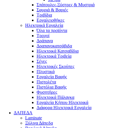
Σπάτουλες,Ξύστρες & Μυστριά
Σφυριά & Βαριές
Τριβίδια
Εργαλειοθήκες
Ηλεκτρικά Εργαλεία
Όλα τα προϊόντα
Τροχοί
Δράπανα
Δραπανοκατσάβιδα
Ηλεκτρικά Κατσαβίδια
Ηλεκτρικά Τριβεία
Σέγες
Ηλεκτρικές Σκούπες
Πλυστικά
Εργαλεία Βαφής
Πιστολέτα
Πιστόλια Βαφής
Φυσητήρες
Ηλεκτρικά Πάλαγκα
Εργαλεία Κήπου Ηλεκτρικά
Διάφορα Ηλεκτρικά Εργαλεία
ΔΑΠΕΔΑ
Laminate
Ξύλινα Δάπεδα