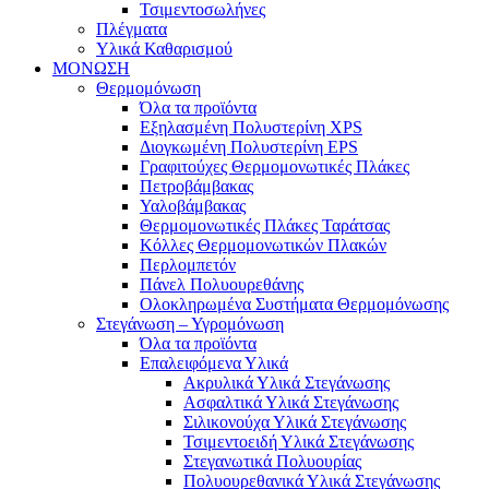
Τσιμεντοσωλήνες
Πλέγματα
Υλικά Καθαρισμού
ΜΟΝΩΣΗ
Θερμομόνωση
Όλα τα προϊόντα
Εξηλασμένη Πολυστερίνη XPS
Διογκωμένη Πολυστερίνη EPS
Γραφιτούχες Θερμομονωτικές Πλάκες
Πετροβάμβακας
Υαλοβάμβακας
Θερμομονωτικές Πλάκες Ταράτσας
Κόλλες Θερμομονωτικών Πλακών
Περλομπετόν
Πάνελ Πολυουρεθάνης
Ολοκληρωμένα Συστήματα Θερμομόνωσης
Στεγάνωση – Υγρομόνωση
Όλα τα προϊόντα
Επαλειφόμενα Υλικά
Ακρυλικά Υλικά Στεγάνωσης
Ασφαλτικά Υλικά Στεγάνωσης
Σιλικονούχα Υλικά Στεγάνωσης
Τσιμεντοειδή Υλικά Στεγάνωσης
Στεγανωτικά Πολυουρίας
Πολυουρεθανικά Υλικά Στεγάνωσης