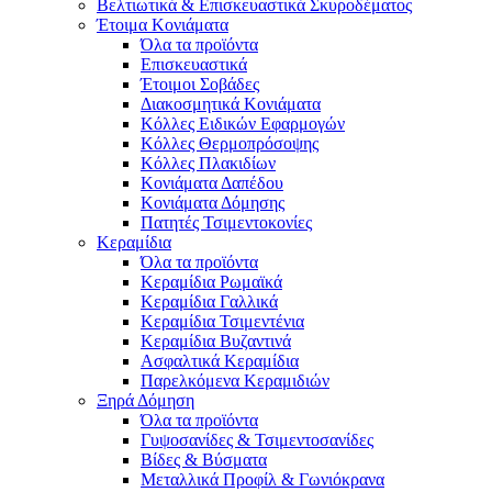
Βελτιωτικά & Επισκευαστικά Σκυροδέματος
Έτοιμα Κονιάματα
Όλα τα προϊόντα
Επισκευαστικά
Έτοιμοι Σοβάδες
Διακοσμητικά Κονιάματα
Κόλλες Ειδικών Εφαρμογών
Κόλλες Θερμοπρόσοψης
Κόλλες Πλακιδίων
Κονιάματα Δαπέδου
Κονιάματα Δόμησης
Πατητές Τσιμεντοκονίες
Κεραμίδια
Όλα τα προϊόντα
Κεραμίδια Ρωμαϊκά
Κεραμίδια Γαλλικά
Κεραμίδια Τσιμεντένια
Κεραμίδια Βυζαντινά
Ασφαλτικά Κεραμίδια
Παρελκόμενα Κεραμιδιών
Ξηρά Δόμηση
Όλα τα προϊόντα
Γυψοσανίδες & Τσιμεντοσανίδες
Βίδες & Βύσματα
Μεταλλικά Προφίλ & Γωνιόκρανα