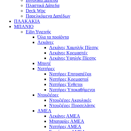
Βινυλικά Δάπεδα
Πλαστικά Δάπεδα
Deck Wpc
Παρελκόμενα Δαπέδων
ΠΛΑΚΑΚΙΑ
ΜΠΑΝΙΟ
Είδη Υγιεινής
Όλα τα προϊόντα
Λεκάνες
Λεκάνες Χαμηλής Πίεσης
Λεκάνες Κρεμαστές
Λεκάνες Υψηλής Πίεσης
Μπιντέ
Νιπτήρες
Νιπτήρες Επιτραπέζιοι
Νιπτήρες Κρεμαστοί
Νιπτήρες Ένθετοι
Νιπτήρες Υποκαθήμενοι
Ντουζιέρες
Ντουζιέρες Ακρυλικές
Ντουζιέρες Πορσελάνης
ΑΜΕΑ
Λεκάνες ΑΜΕΑ
Μπαταρίες ΑΜΕΑ
Νιπτήρες ΑΜΕΑ