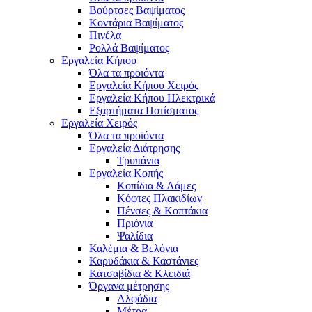
Βούρτσες Βαψίματος
Κοντάρια Βαψίματος
Πινέλα
Ρολλά Βαψίματος
Εργαλεία Κήπου
Όλα τα προϊόντα
Εργαλεία Κήπου Χειρός
Εργαλεία Κήπου Ηλεκτρικά
Εξαρτήματα Ποτίσματος
Εργαλεία Χειρός
Όλα τα προϊόντα
Εργαλεία Διάτρησης
Τρυπάνια
Εργαλεία Κοπής
Κοπίδια & Λάμες
Κόφτες Πλακιδίων
Πένσες & Κοπτάκια
Πριόνια
Ψαλίδια
Καλέμια & Βελόνια
Καρυδάκια & Καστάνιες
Κατσαβίδια & Κλειδιά
Όργανα μέτρησης
Αλφάδια
Μέτρα