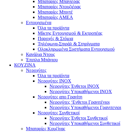
Μπαταρίες Μπανιέρας
Μπαταρίες Ντουζιέρας
Μπαταρίες Μπιντέ
Μπαταρίες ΑΜΕΑ
Εντοιχισμένα
Όλα τα προϊόντα
Μίκτης Εντοιχισμού & Εκτροπέας
Παροχές & Στόμια
Τηλέφωνα-Σπιράλ & Στηρίγματα
Ολοκληρωμένα Συστήματα Εντοιχισμού
Κανάλια Ντους
Έπιπλα Μπάνιου
ΚΟΥΖΙΝΑ
Νεροχύτες
Όλα τα προϊόντα
Νεροχύτες ΙΝΟΧ
Νεροχύτες Ένθετοι INOX
Νεροχύτες Υποκαθήμενοι INOX
Νεροχύτες απο Γρανίτη
Νεροχύτες ‘Ενθετοι Γρανιτένιοι
Νεροχύτες Υποκαθήμενοι Γρανιτενιοι
Νεροχύτες Συνθετικοί
Νεροχύτες Ένθετοι Συνθετικοί
Νεροχύτες Υποκαθήμενοι Συνθετικοί
Μπαταρίες Κουζίνας