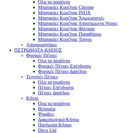
Όλα τα προϊόντα
Μπαταρίες Κουζίνας Chrome
Μπαταρίες Κουζίνας INOX
Μπαταρίες Κουζίνας Χρωματιστές
Μπαταρίες Κουζίνας Αποσπώμενο Ντους
Μπαταρίες Κουζίνας Φίλτρου
Μπαταρίες Κουζίνας Παραθύρου
Μπαταρίες Κουζίνας Τοίχου
Απορροφητήρες
ΠΕΤΡΩΜΑΤΑ-ΚΗΠΟΣ
Φυσικές Πέτρες
Όλα τα προϊόντα
Φυσικές Πέτρες Επένδυσης
Φυσικές Πέτρες Δαπέδου
Τεχνητές Πέτρες
Όλα τα προϊόντα
Πέτρες Επένδυσης
Πέτρες Δαπέδου
Κήπος
Όλα τα προϊόντα
Βότσαλα
Ψηφίδες
Διακοσμητικά Κήπου
Πατήματα Κήπου
Deco Uni