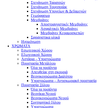
Στεγάνωση Ταρατσών
Στεγάνωση Τοιχοποιίας
Στεγάνωση Υπογείων & Δεξαμενών
Γεωύφασμα
Μεμβράνες
Αποστραγγιστικές Μεμβράνες
Ασφαλτικές Μεμβράνες
Μεμβράνες Κεραμοσκεπών
Σφραγιστικα υλικά
Ηχομόνωση
ΧΡΩΜΑΤΑ
Εσωτερικού Χώρου
Εξωτερικού Χώρου
Αστάρια – Υποστρώματα
Προστασία Μετάλλου
Όλα τα προϊόντα
Απευθείας στη σκουριά
Βερνικοχρώματα Διαλύτου
Υποστρώματα – Αντισκωριακή προστασία
Προστασία Ξύλου
Όλα τα προϊόντα
Βερνίκια Νερού
Βερνικοχρώματα Νερού
Συντηρητικό ξύλου
Υποστρώματα