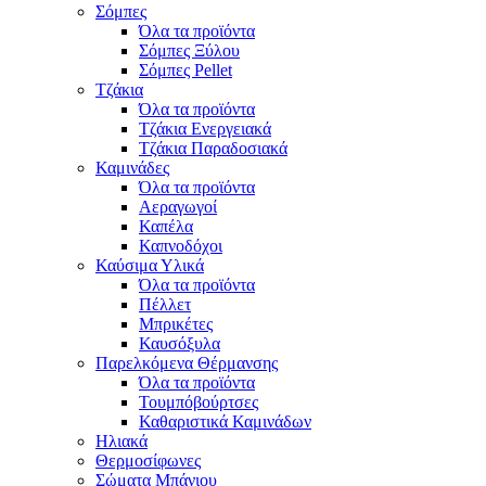
Σόμπες
Όλα τα προϊόντα
Σόμπες Ξύλου
Σόμπες Pellet
Τζάκια
Όλα τα προϊόντα
Τζάκια Ενεργειακά
Τζάκια Παραδοσιακά
Καμινάδες
Όλα τα προϊόντα
Αεραγωγοί
Καπέλα
Καπνοδόχοι
Καύσιμα Υλικά
Όλα τα προϊόντα
Πέλλετ
Μπρικέτες
Καυσόξυλα
Παρελκόμενα Θέρμανσης
Όλα τα προϊόντα
Τουμπόβούρτσες
Καθαριστικά Καμινάδων
Ηλιακά
Θερμοσίφωνες
Σώματα Μπάνιου