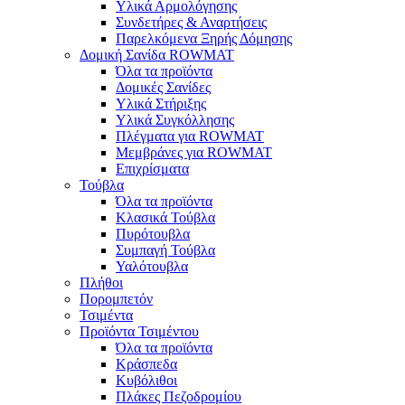
Υλικά Αρμολόγησης
Συνδετήρες & Αναρτήσεις
Παρελκόμενα Ξηρής Δόμησης
Δομική Σανίδα ROWMAT
Όλα τα προϊόντα
Δομικές Σανίδες
Υλικά Στήριξης
Υλικά Συγκόλλησης
Πλέγματα για ROWMAT
Μεμβράνες για ROWMAT
Επιχρίσματα
Τούβλα
Όλα τα προϊόντα
Κλασικά Τούβλα
Πυρότουβλα
Συμπαγή Τούβλα
Υαλότουβλα
Πλήθοι
Πορομπετόν
Τσιμέντα
Προϊόντα Τσιμέντου
Όλα τα προϊόντα
Κράσπεδα
Κυβόλιθοι
Πλάκες Πεζοδρομίου