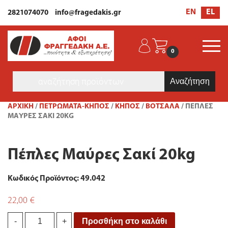
EL
EN
2821074070
info@fragedakis.gr
0
Products
search
ΑΡΧΙΚΉ
/
ΠΕΤΡΩΜΑΤΑ-ΚΗΠΟΣ
/
ΚΉΠΟΣ
/
ΒΌΤΣΑΛΑ
/ ΠΈΠΛΕΣ
ΜΑΎΡΕΣ ΣΑΚΊ 20KG
Πέπλες Μαύρες Σακί 20kg
Κωδικός Προϊόντος: 49.042
22,00
€
Πέπλες
Προσθήκη στο καλάθι
-
+
Μαύρες