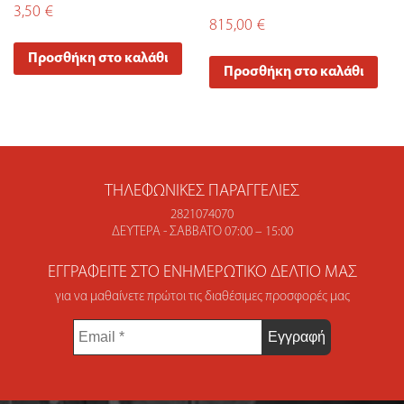
3,50
€
815,00
€
Προσθήκη στο καλάθι
Προσθήκη στο καλάθι
ΤΗΛΕΦΩΝΙΚΈΣ ΠΑΡΑΓΓΕΛΊΕΣ
2821074070
ΔΕΥΤΈΡΑ - ΣΆΒΒΑΤΟ 07:00 – 15:00
ΕΓΓΡΑΦΕΊΤΕ ΣΤΟ ΕΝΗΜΕΡΩΤΙΚΌ ΔΕΛΤΊΟ ΜΑΣ
για να μαθαίνετε πρώτοι τις διαθέσιμες προσφορές μας
Email
*