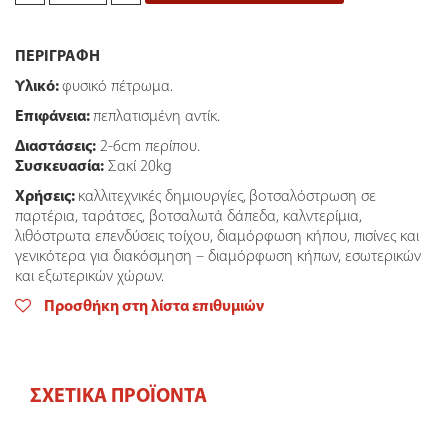
Σακί
20kg
ΠΕΡΙΓΡΑΦΗ
quantity
Υλικό:
φυσικό πέτρωμα.
Επιφάνεια:
πεπλατισμένη αντίκ.
Διαστάσεις:
2-6cm περίπου.
Συσκευασία:
Σακί 20kg
Χρήσεις:
καλλιτεχνικές δημιουργίες,
βοτσαλόστρωση σε
παρτέρια, ταράτσες, βοτσαλωτά δάπεδα, καλντερίμια,
λιθόστρωτα επενδύσεις τοίχου, διαμόρφωση κήπου, πισίνες και
γενικότερα για διακόσμηση – διαμόρφωση κήπων, εσωτερικών
και εξωτερικών χώρων.
Προσθήκη στη λίστα επιθυμιών
ΣΧΕΤΙΚΆ ΠΡΟΪΌΝΤΑ