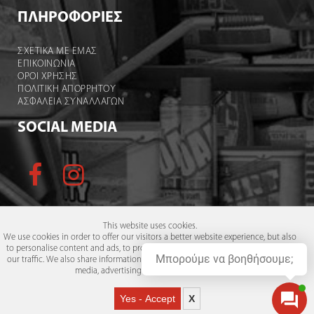
ΠΛΗΡΟΦΟΡΙΕΣ
ΣΧΕΤΙΚΑ ΜΕ ΕΜΑΣ
ΕΠΙΚΟΙΝΩΝΙΑ
ΟΡΟΙ ΧΡΉΣΗΣ
ΠΟΛΙΤΙΚΗ ΑΠΟΡΡΗΤΟΥ
ΑΣΦΑΛΕΙΑ ΣΥΝΑΛΛΑΓΩΝ
SOCIAL MEDIA
This website uses cookies.
We use cookies in order to offer our visitors a better website experience, but also
to personalise content and ads, to provide social media features and to analyse
Οι αναγραφόμενες τιμές ισχύουν μόνο για το ηλεκτρονικό
Μπορούμε να βοηθήσουμε;
our traffic. We also share information about your use of our site with our social
↑
κατάστημα και όχι για το φυσικό.
media, advertising and analytics partners.
powered by GSQUARED (aka GxG)
Yes - Accept
X