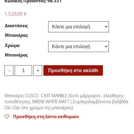
Κωδικός Προϊόντος: 98.331
1.520,00
€
Διαστάσεις
Μπανιέρας
Χρώμα
Μπανιέρας
Μπανιέρα
Προσθήκη στο καλάθι
-
+
Ελεύθερης
Τοποθέτησης
CUSCO
CAST
Μπανιέρα CUSCO CAST MARBLE (Χυτό μάρμαρο) , ελεύθερης
MARBLE
τοποθέτησης, SIRENE WHITE MATT ( Συμπεριλαμβάνεται βαλβίδα
SIRENE
Clic-Clac στο χρώμα της μπανιέρας).
quantity
Προσθήκη στη λίστα επιθυμιών