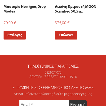
Μπαταρία Νιπτήρος Drop
Λεκάνη Κρεμαστή MOON
Modea
Scarabeo 50,5εκ.
70,00
€
375,00
€
Επιλογές
Επιλογές
ΤΗΛΕΦΩΝΙΚΈΣ ΠΑΡΑΓΓΕΛΊΕΣ
2821074070
ΔΕΥΤΈΡΑ - ΣΆΒΒΑΤΟ 07:00 – 15:00
ΕΓΓΡΑΦΕΊΤΕ ΣΤΟ ΕΝΗΜΕΡΩΤΙΚΌ ΔΕΛΤΊΟ ΜΑΣ
για να μαθαίνετε πρώτοι τις διαθέσιμες προσφορές μας
Email