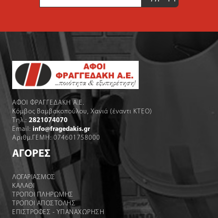
*
ΑΦΟΙ ΦΡΑΓΓΕΔΑΚΗ Α.Ε.
Κόμβος Βαμβακοπούλου, Χανιά (έναντι ΚΤΕΟ)
Τηλ.:
2821074070
Email:
info@fragedakis.gr
Αριθμ.ΓΕΜΗ: 074601758000
ΑΓΟΡΕΣ
ΛΟΓΑΡΙΑΣΜΌΣ
ΚΑΛΆΘΙ
ΤΡΟΠΟΙ ΠΛΗΡΩΜΗΣ
ΤΡΟΠΟΙ ΑΠΟΣΤΟΛΉΣ
ΕΠΙΣΤΡΟΦΕΣ - ΥΠΑΝΑΧΩΡΗΣΗ