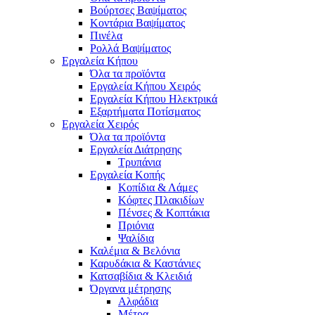
Βούρτσες Βαψίματος
Κοντάρια Βαψίματος
Πινέλα
Ρολλά Βαψίματος
Εργαλεία Κήπου
Όλα τα προϊόντα
Εργαλεία Κήπου Χειρός
Εργαλεία Κήπου Ηλεκτρικά
Εξαρτήματα Ποτίσματος
Εργαλεία Χειρός
Όλα τα προϊόντα
Εργαλεία Διάτρησης
Τρυπάνια
Εργαλεία Κοπής
Κοπίδια & Λάμες
Κόφτες Πλακιδίων
Πένσες & Κοπτάκια
Πριόνια
Ψαλίδια
Καλέμια & Βελόνια
Καρυδάκια & Καστάνιες
Κατσαβίδια & Κλειδιά
Όργανα μέτρησης
Αλφάδια
Μέτρα