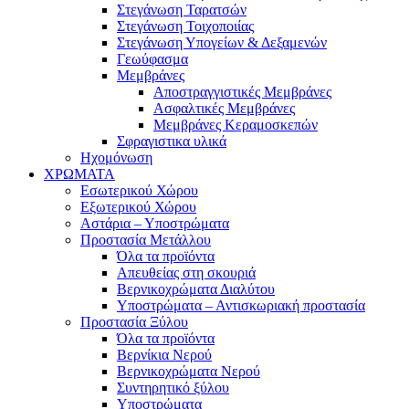
Στεγάνωση Ταρατσών
Στεγάνωση Τοιχοποιίας
Στεγάνωση Υπογείων & Δεξαμενών
Γεωύφασμα
Μεμβράνες
Αποστραγγιστικές Μεμβράνες
Ασφαλτικές Μεμβράνες
Μεμβράνες Κεραμοσκεπών
Σφραγιστικα υλικά
Ηχομόνωση
ΧΡΩΜΑΤΑ
Εσωτερικού Χώρου
Εξωτερικού Χώρου
Αστάρια – Υποστρώματα
Προστασία Μετάλλου
Όλα τα προϊόντα
Απευθείας στη σκουριά
Βερνικοχρώματα Διαλύτου
Υποστρώματα – Αντισκωριακή προστασία
Προστασία Ξύλου
Όλα τα προϊόντα
Βερνίκια Νερού
Βερνικοχρώματα Νερού
Συντηρητικό ξύλου
Υποστρώματα