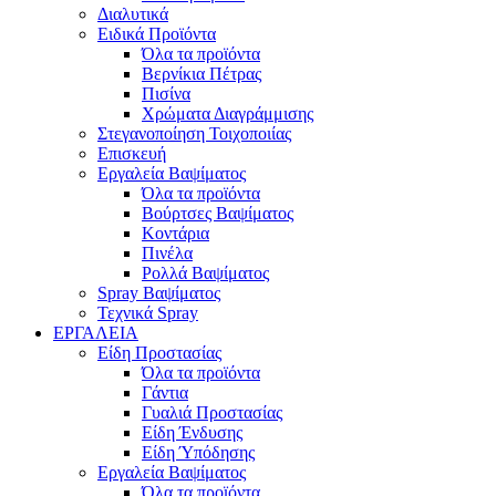
Διαλυτικά
Ειδικά Προϊόντα
Όλα τα προϊόντα
Βερνίκια Πέτρας
Πισίνα
Χρώματα Διαγράμμισης
Στεγανοποίηση Τοιχοποιίας
Επισκευή
Εργαλεία Βαψίματος
Όλα τα προϊόντα
Βούρτσες Βαψίματος
Κοντάρια
Πινέλα
Ρολλά Βαψίματος
Spray Βαψίματος
Τεχνικά Spray
ΕΡΓΑΛΕΙΑ
Είδη Προστασίας
Όλα τα προϊόντα
Γάντια
Γυαλιά Προστασίας
Είδη Ένδυσης
Είδη Ύπόδησης
Εργαλεία Βαψίματος
Όλα τα προϊόντα