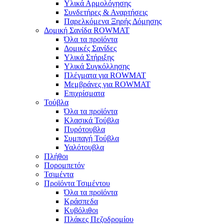
Υλικά Αρμολόγησης
Συνδετήρες & Αναρτήσεις
Παρελκόμενα Ξηρής Δόμησης
Δομική Σανίδα ROWMAT
Όλα τα προϊόντα
Δομικές Σανίδες
Υλικά Στήριξης
Υλικά Συγκόλλησης
Πλέγματα για ROWMAT
Μεμβράνες για ROWMAT
Επιχρίσματα
Τούβλα
Όλα τα προϊόντα
Κλασικά Τούβλα
Πυρότουβλα
Συμπαγή Τούβλα
Υαλότουβλα
Πλήθοι
Πορομπετόν
Τσιμέντα
Προϊόντα Τσιμέντου
Όλα τα προϊόντα
Κράσπεδα
Κυβόλιθοι
Πλάκες Πεζοδρομίου