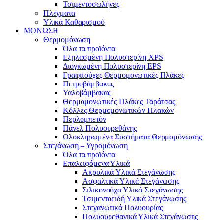
Τσιμεντοσωλήνες
Πλέγματα
Υλικά Καθαρισμού
ΜΟΝΩΣΗ
Θερμομόνωση
Όλα τα προϊόντα
Εξηλασμένη Πολυστερίνη XPS
Διογκωμένη Πολυστερίνη EPS
Γραφιτούχες Θερμομονωτικές Πλάκες
Πετροβάμβακας
Υαλοβάμβακας
Θερμομονωτικές Πλάκες Ταράτσας
Κόλλες Θερμομονωτικών Πλακών
Περλομπετόν
Πάνελ Πολυουρεθάνης
Ολοκληρωμένα Συστήματα Θερμομόνωσης
Στεγάνωση – Υγρομόνωση
Όλα τα προϊόντα
Επαλειφόμενα Υλικά
Ακρυλικά Υλικά Στεγάνωσης
Ασφαλτικά Υλικά Στεγάνωσης
Σιλικονούχα Υλικά Στεγάνωσης
Τσιμεντοειδή Υλικά Στεγάνωσης
Στεγανωτικά Πολυουρίας
Πολυουρεθανικά Υλικά Στεγάνωσης