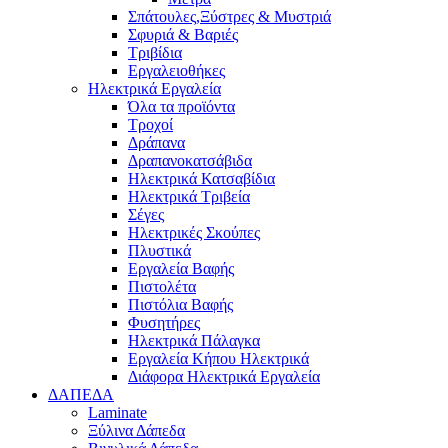
Σπάτουλες,Ξύστρες & Μυστριά
Σφυριά & Βαριές
Τριβίδια
Εργαλειοθήκες
Ηλεκτρικά Εργαλεία
Όλα τα προϊόντα
Τροχοί
Δράπανα
Δραπανοκατσάβιδα
Ηλεκτρικά Κατσαβίδια
Ηλεκτρικά Τριβεία
Σέγες
Ηλεκτρικές Σκούπες
Πλυστικά
Εργαλεία Βαφής
Πιστολέτα
Πιστόλια Βαφής
Φυσητήρες
Ηλεκτρικά Πάλαγκα
Εργαλεία Κήπου Ηλεκτρικά
Διάφορα Ηλεκτρικά Εργαλεία
ΔΑΠΕΔΑ
Laminate
Ξύλινα Δάπεδα