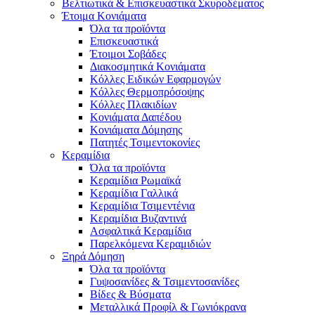
Βελτιωτικά & Επισκευαστικά Σκυροδέματος
Έτοιμα Κονιάματα
Όλα τα προϊόντα
Επισκευαστικά
Έτοιμοι Σοβάδες
Διακοσμητικά Κονιάματα
Κόλλες Ειδικών Εφαρμογών
Κόλλες Θερμοπρόσοψης
Κόλλες Πλακιδίων
Κονιάματα Δαπέδου
Κονιάματα Δόμησης
Πατητές Τσιμεντοκονίες
Κεραμίδια
Όλα τα προϊόντα
Κεραμίδια Ρωμαϊκά
Κεραμίδια Γαλλικά
Κεραμίδια Τσιμεντένια
Κεραμίδια Βυζαντινά
Ασφαλτικά Κεραμίδια
Παρελκόμενα Κεραμιδιών
Ξηρά Δόμηση
Όλα τα προϊόντα
Γυψοσανίδες & Τσιμεντοσανίδες
Βίδες & Βύσματα
Μεταλλικά Προφίλ & Γωνιόκρανα