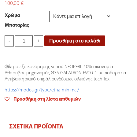
100,00
€
Χρώμα
Μπαταρίας
Μπαταρία
Προσθήκη στο καλάθι
-
+
Νιπτήρος
Ψηλή
Etna
Minimal
Φίλτρο εξοικονόμησης νερού NEOPERL 40% οικονομία
Modea
Αθόρυβος μηχανισμός Ø35 GALATRON EVO C1 με ποδαράκια
quantity
Αντιβακτηριακό σπιράλ συνδέσεως σιλικόνης techflex
https://modea.gr/type/etna-minimal/
Προσθήκη στη λίστα επιθυμιών
ΣΧΕΤΙΚΆ ΠΡΟΪΌΝΤΑ