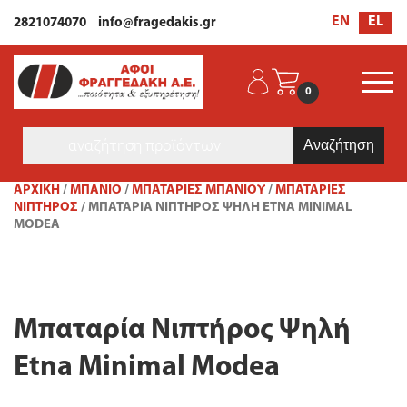
EL
EN
2821074070
info@fragedakis.gr
0
Products
search
ΑΡΧΙΚΉ
/
ΜΠΑΝΙΟ
/
ΜΠΑΤΑΡΊΕΣ ΜΠΆΝΙΟΥ
/
ΜΠΑΤΑΡΊΕΣ
ΝΙΠΤΉΡΟΣ
/ ΜΠΑΤΑΡΊΑ ΝΙΠΤΉΡΟΣ ΨΗΛΉ ETNA MINIMAL
MODEA
Μπαταρία Νιπτήρος Ψηλή
Etna Minimal Modea