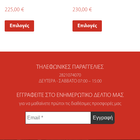
225,00
€
230,00
€
Επιλογές
Επιλογές
ΤΗΛΕΦΩΝΙΚΈΣ ΠΑΡΑΓΓΕΛΊΕΣ
2821074070
ΔΕΥΤΈΡΑ - ΣΆΒΒΑΤΟ 07:00 – 15:00
ΕΓΓΡΑΦΕΊΤΕ ΣΤΟ ΕΝΗΜΕΡΩΤΙΚΌ ΔΕΛΤΊΟ ΜΑΣ
για να μαθαίνετε πρώτοι τις διαθέσιμες προσφορές μας
Email
*