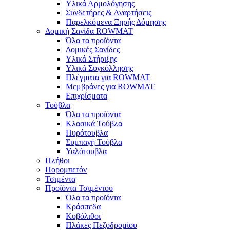
Υλικά Αρμολόγησης
Συνδετήρες & Αναρτήσεις
Παρελκόμενα Ξηρής Δόμησης
Δομική Σανίδα ROWMAT
Όλα τα προϊόντα
Δομικές Σανίδες
Υλικά Στήριξης
Υλικά Συγκόλλησης
Πλέγματα για ROWMAT
Μεμβράνες για ROWMAT
Επιχρίσματα
Τούβλα
Όλα τα προϊόντα
Κλασικά Τούβλα
Πυρότουβλα
Συμπαγή Τούβλα
Υαλότουβλα
Πλήθοι
Πορομπετόν
Τσιμέντα
Προϊόντα Τσιμέντου
Όλα τα προϊόντα
Κράσπεδα
Κυβόλιθοι
Πλάκες Πεζοδρομίου