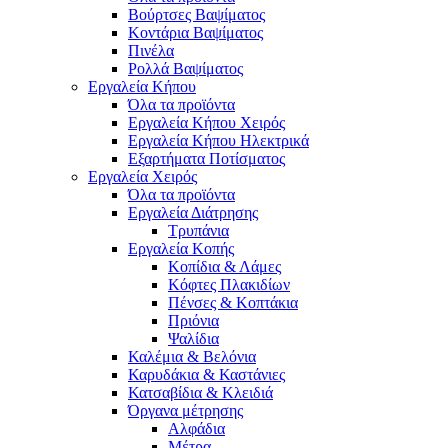
Βούρτσες Βαψίματος
Κοντάρια Βαψίματος
Πινέλα
Ρολλά Βαψίματος
Εργαλεία Κήπου
Όλα τα προϊόντα
Εργαλεία Κήπου Χειρός
Εργαλεία Κήπου Ηλεκτρικά
Εξαρτήματα Ποτίσματος
Εργαλεία Χειρός
Όλα τα προϊόντα
Εργαλεία Διάτρησης
Τρυπάνια
Εργαλεία Κοπής
Κοπίδια & Λάμες
Κόφτες Πλακιδίων
Πένσες & Κοπτάκια
Πριόνια
Ψαλίδια
Καλέμια & Βελόνια
Καρυδάκια & Καστάνιες
Κατσαβίδια & Κλειδιά
Όργανα μέτρησης
Αλφάδια
Μέτρα