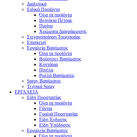
Διαλυτικά
Ειδικά Προϊόντα
Όλα τα προϊόντα
Βερνίκια Πέτρας
Πισίνα
Χρώματα Διαγράμμισης
Στεγανοποίηση Τοιχοποιίας
Επισκευή
Εργαλεία Βαψίματος
Όλα τα προϊόντα
Βούρτσες Βαψίματος
Κοντάρια
Πινέλα
Ρολλά Βαψίματος
Spray Βαψίματος
Τεχνικά Spray
ΕΡΓΑΛΕΙΑ
Είδη Προστασίας
Όλα τα προϊόντα
Γάντια
Γυαλιά Προστασίας
Είδη Ένδυσης
Είδη Ύπόδησης
Εργαλεία Βαψίματος
Όλα τα προϊόντα