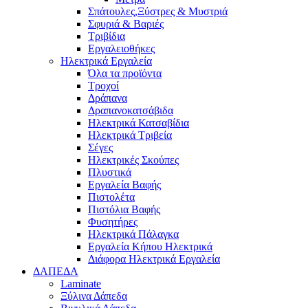
Σπάτουλες,Ξύστρες & Μυστριά
Σφυριά & Βαριές
Τριβίδια
Εργαλειοθήκες
Ηλεκτρικά Εργαλεία
Όλα τα προϊόντα
Τροχοί
Δράπανα
Δραπανοκατσάβιδα
Ηλεκτρικά Κατσαβίδια
Ηλεκτρικά Τριβεία
Σέγες
Ηλεκτρικές Σκούπες
Πλυστικά
Εργαλεία Βαφής
Πιστολέτα
Πιστόλια Βαφής
Φυσητήρες
Ηλεκτρικά Πάλαγκα
Εργαλεία Κήπου Ηλεκτρικά
Διάφορα Ηλεκτρικά Εργαλεία
ΔΑΠΕΔΑ
Laminate
Ξύλινα Δάπεδα