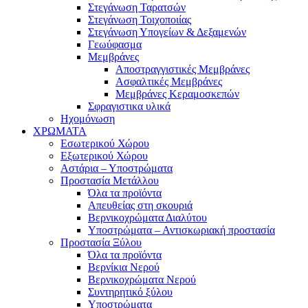
Στεγάνωση Ταρατσών
Στεγάνωση Τοιχοποιίας
Στεγάνωση Υπογείων & Δεξαμενών
Γεωύφασμα
Μεμβράνες
Αποστραγγιστικές Μεμβράνες
Ασφαλτικές Μεμβράνες
Μεμβράνες Κεραμοσκεπών
Σφραγιστικα υλικά
Ηχομόνωση
ΧΡΩΜΑΤΑ
Εσωτερικού Χώρου
Εξωτερικού Χώρου
Αστάρια – Υποστρώματα
Προστασία Μετάλλου
Όλα τα προϊόντα
Απευθείας στη σκουριά
Βερνικοχρώματα Διαλύτου
Υποστρώματα – Αντισκωριακή προστασία
Προστασία Ξύλου
Όλα τα προϊόντα
Βερνίκια Νερού
Βερνικοχρώματα Νερού
Συντηρητικό ξύλου
Υποστρώματα