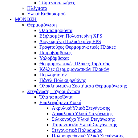
Τσιμεντοσωλήνες
Πλέγματα
Υλικά Καθαρισμού
ΜΟΝΩΣΗ
Θερμομόνωση
Όλα τα προϊόντα
Εξηλασμένη Πολυστερίνη XPS
Διογκωμένη Πολυστερίνη EPS
Γραφιτούχες Θερμομονωτικές Πλάκες
Πετροβάμβακας
Υαλοβάμβακας
Θερμομονωτικές Πλάκες Ταράτσας
Κόλλες Θερμομονωτικών Πλακών
Περλομπετόν
Πάνελ Πολυουρεθάνης
Ολοκληρωμένα Συστήματα Θερμομόνωσης
Στεγάνωση – Υγρομόνωση
Όλα τα προϊόντα
Επαλειφόμενα Υλικά
Ακρυλικά Υλικά Στεγάνωσης
Ασφαλτικά Υλικά Στεγάνωσης
Σιλικονούχα Υλικά Στεγάνωσης
Τσιμεντοειδή Υλικά Στεγάνωσης
Στεγανωτικά Πολυουρίας
Πολυουρεθανικά Υλικά Στεγάνωσης