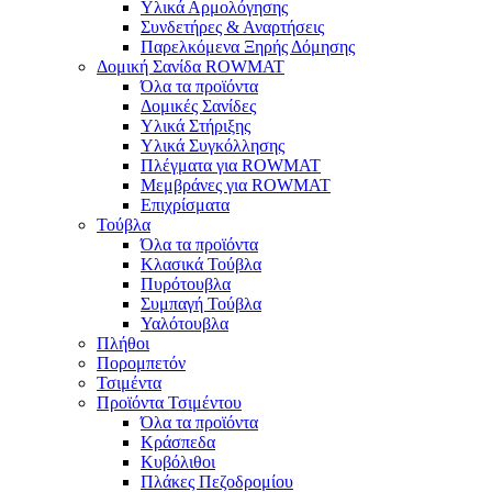
Υλικά Αρμολόγησης
Συνδετήρες & Αναρτήσεις
Παρελκόμενα Ξηρής Δόμησης
Δομική Σανίδα ROWMAT
Όλα τα προϊόντα
Δομικές Σανίδες
Υλικά Στήριξης
Υλικά Συγκόλλησης
Πλέγματα για ROWMAT
Μεμβράνες για ROWMAT
Επιχρίσματα
Τούβλα
Όλα τα προϊόντα
Κλασικά Τούβλα
Πυρότουβλα
Συμπαγή Τούβλα
Υαλότουβλα
Πλήθοι
Πορομπετόν
Τσιμέντα
Προϊόντα Τσιμέντου
Όλα τα προϊόντα
Κράσπεδα
Κυβόλιθοι
Πλάκες Πεζοδρομίου