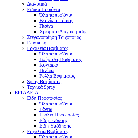
Διαλυτικά
Ειδικά Προϊόντα
Όλα τα προϊόντα
Βερνίκια Πέτρας
Πισίνα
Χρώματα Διαγράμμισης
Στεγανοποίηση Τοιχοποιίας
Επισκευή
Εργαλεία Βαψίματος
Όλα τα προϊόντα
Βούρτσες Βαψίματος
Κοντάρια
Πινέλα
Ρολλά Βαψίματος
Spray Βαψίματος
Τεχνικά Spray
ΕΡΓΑΛΕΙΑ
Είδη Προστασίας
Όλα τα προϊόντα
Γάντια
Γυαλιά Προστασίας
Είδη Ένδυσης
Είδη Ύπόδησης
Εργαλεία Βαψίματος
Όλα τα προϊόντα