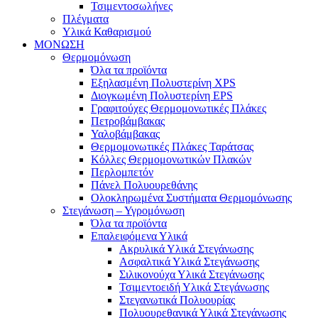
Τσιμεντοσωλήνες
Πλέγματα
Υλικά Καθαρισμού
ΜΟΝΩΣΗ
Θερμομόνωση
Όλα τα προϊόντα
Εξηλασμένη Πολυστερίνη XPS
Διογκωμένη Πολυστερίνη EPS
Γραφιτούχες Θερμομονωτικές Πλάκες
Πετροβάμβακας
Υαλοβάμβακας
Θερμομονωτικές Πλάκες Ταράτσας
Κόλλες Θερμομονωτικών Πλακών
Περλομπετόν
Πάνελ Πολυουρεθάνης
Ολοκληρωμένα Συστήματα Θερμομόνωσης
Στεγάνωση – Υγρομόνωση
Όλα τα προϊόντα
Επαλειφόμενα Υλικά
Ακρυλικά Υλικά Στεγάνωσης
Ασφαλτικά Υλικά Στεγάνωσης
Σιλικονούχα Υλικά Στεγάνωσης
Τσιμεντοειδή Υλικά Στεγάνωσης
Στεγανωτικά Πολυουρίας
Πολυουρεθανικά Υλικά Στεγάνωσης