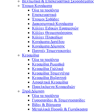
Βελτιωτικά & Επισκευαστικά Σκυροδέματος
Έτοιμα Κονιάματα
Όλα τα προϊόντα
Επισκευαστικά
Έτοιμοι Σοβάδες
Διακοσμητικά Κονιάματα
Κόλλες Ειδικών Εφαρμογών
Κόλλες Θερμοπρόσοψης
Κόλλες Πλακιδίων
Κονιάματα Δαπέδου
Κονιάματα Δόμησης
Πατητές Τσιμεντοκονίες
Κεραμίδια
Όλα τα προϊόντα
Κεραμίδια Ρωμαϊκά
Κεραμίδια Γαλλικά
Κεραμίδια Τσιμεντένια
Κεραμίδια Βυζαντινά
Ασφαλτικά Κεραμίδια
Παρελκόμενα Κεραμιδιών
Ξηρά Δόμηση
Όλα τα προϊόντα
Γυψοσανίδες & Τσιμεντοσανίδες
Βίδες & Βύσματα
Μεταλλικά Προφίλ & Γωνιόκρανα