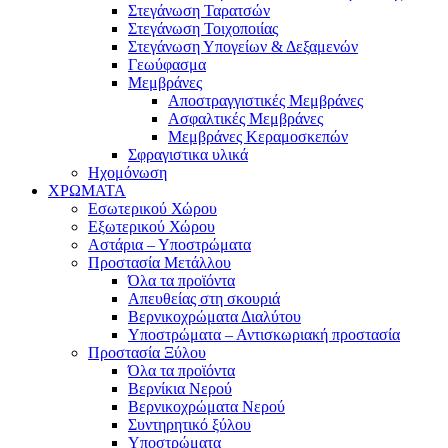
Στεγάνωση Ταρατσών
Στεγάνωση Τοιχοποιίας
Στεγάνωση Υπογείων & Δεξαμενών
Γεωύφασμα
Μεμβράνες
Αποστραγγιστικές Μεμβράνες
Ασφαλτικές Μεμβράνες
Μεμβράνες Κεραμοσκεπών
Σφραγιστικα υλικά
Ηχομόνωση
ΧΡΩΜΑΤΑ
Εσωτερικού Χώρου
Εξωτερικού Χώρου
Αστάρια – Υποστρώματα
Προστασία Μετάλλου
Όλα τα προϊόντα
Απευθείας στη σκουριά
Βερνικοχρώματα Διαλύτου
Υποστρώματα – Αντισκωριακή προστασία
Προστασία Ξύλου
Όλα τα προϊόντα
Βερνίκια Νερού
Βερνικοχρώματα Νερού
Συντηρητικό ξύλου
Υποστρώματα