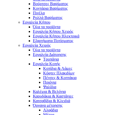
Βούρτσες Βαψίματος
Κοντάρια Βαψίματος
Πινέλα
Ρολλά Βαψίματος
Εργαλεία Κήπου
Όλα τα προϊόντα
Εργαλεία Κήπου Χειρός
Εργαλεία Κήπου Ηλεκτρικά
Εξαρτήματα Ποτίσματος
Εργαλεία Χειρός
Όλα τα προϊόντα
Εργαλεία Διάτρησης
Τρυπάνια
Εργαλεία Κοπής
Κοπίδια & Λάμες
Κόφτες Πλακιδίων
Πένσες & Κοπτάκια
Πριόνια
Ψαλίδια
Καλέμια & Βελόνια
Καρυδάκια & Καστάνιες
Κατσαβίδια & Κλειδιά
Όργανα μέτρησης
Αλφάδια
Μέτρα