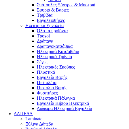
Σπάτουλες,Ξύστρες & Μυστριά
Σφυριά & Βαριές
Τριβίδια
Εργαλειοθήκες
Ηλεκτρικά Εργαλεία
Όλα τα προϊόντα
Τροχοί
Δράπανα
Δραπανοκατσάβιδα
Ηλεκτρικά Κατσαβίδια
Ηλεκτρικά Τριβεία
Σέγες
Ηλεκτρικές Σκούπες
Πλυστικά
Εργαλεία Βαφής
Πιστολέτα
Πιστόλια Βαφής
Φυσητήρες
Ηλεκτρικά Πάλαγκα
Εργαλεία Κήπου Ηλεκτρικά
Διάφορα Ηλεκτρικά Εργαλεία
ΔΑΠΕΔΑ
Laminate
Ξύλινα Δάπεδα