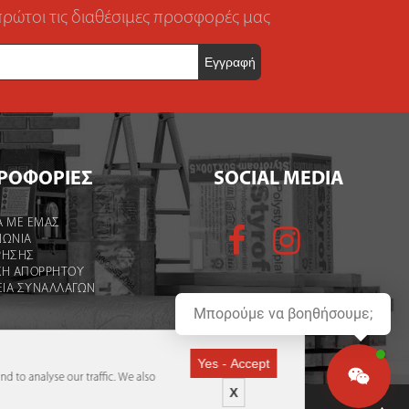
πρώτοι τις διαθέσιμες προσφορές μας
ΡΟΦΟΡΙΕΣ
SOCIAL MEDIA
Α ΜΕ ΕΜΑΣ
ΝΩΝΙΑ
ΡΉΣΗΣ
ΚΗ ΑΠΟΡΡΗΤΟΥ
ΕΙΑ ΣΥΝΑΛΛΑΓΩΝ
Μπορούμε να βοηθήσουμε;
Yes - Accept
nd to analyse our traffic. We also
X
για το φυσικό.