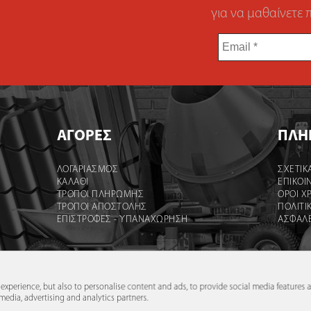
για να μαθαίνετε 
Email
*
ΑΓΟΡΕΣ
ΠΛΗ
ΛΟΓΑΡΙΑΣΜΌΣ
ΣΧΕΤΙΚ
ΚΑΛΆΘΙ
ΕΠΙΚΟΙ
ΤΡΟΠΟΙ ΠΛΗΡΩΜΗΣ
ΟΡΟΙ Χ
ΤΡΟΠΟΙ ΑΠΟΣΤΟΛΉΣ
ΠΟΛΙΤΙ
ΕΠΙΣΤΡΟΦΕΣ - ΥΠΑΝΑΧΩΡΗΣΗ
ΑΣΦΑΛ
e experience, but also to personalise content and ads, to provide social media features a
media, advertising and analytics partners.
νες τιμές ισχύουν μόνο για το ηλεκτρονικό κατάστημα και όχι 