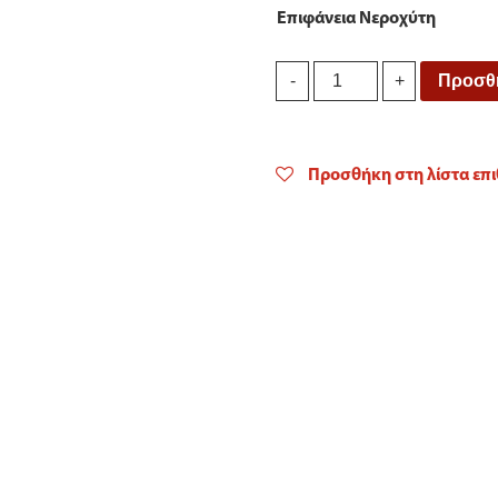
Επιφάνεια Νεροχύτη
Νεροχύτης
Προσθή
-
+
INOX
FORTINOX
ARENA
quantity
Προσθήκη στη λίστα επ