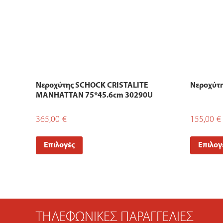
Νεροχύτης SCHOCK CRISTALITE
Νεροχύτ
MANHATTAN 75*45.6cm 30290U
365,00
€
155,00
€
Επιλογές
Επιλογ
ΤΗΛΕΦΩΝΙΚΈΣ ΠΑΡΑΓΓΕΛΊΕΣ