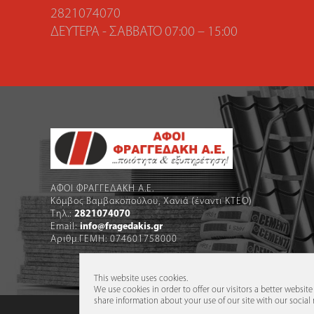
2821074070
ΔΕΥΤΈΡΑ - ΣΆΒΒΑΤΟ 07:00 – 15:00
ΑΦΟΙ ΦΡΑΓΓΕΔΑΚΗ Α.Ε.
Κόμβος Βαμβακοπούλου, Χανιά (έναντι ΚΤΕΟ)
Τηλ.:
2821074070
Email:
info@fragedakis.gr
Αριθμ.ΓΕΜΗ: 074601758000
This website uses cookies.
We use cookies in order to offer our visitors a better websit
share information about your use of our site with our social 
Οι αναγραφόμε