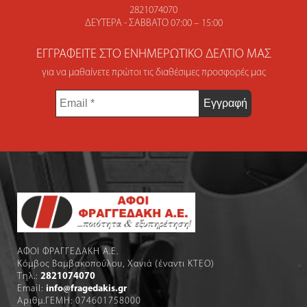
2821074070
ΔΕΥΤΈΡΑ - ΣΆΒΒΑΤΟ 07:00 – 15:00
ΕΓΓΡΑΦΕΊΤΕ ΣΤΟ ΕΝΗΜΕΡΩΤΙΚΌ ΔΕΛΤΊΟ ΜΑΣ
για να μαθαίνετε πρώτοι τις διαθέσιμες προσφορές μας
Email
*
ΑΦΟΙ ΦΡΑΓΓΕΔΑΚΗ Α.Ε.
Κόμβος Βαμβακοπούλου, Χανιά (έναντι ΚΤΕΟ)
Τηλ.:
2821074070
Email:
info@fragedakis.gr
Αριθμ.ΓΕΜΗ: 074601758000