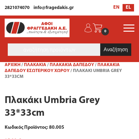
EL
EN
2821074070
info@fragedakis.gr
0
Products
search
ΑΡΧΙΚΉ
/
ΠΛΑΚΑΚΙΑ
/
ΠΛΑΚΆΚΙΑ ΔΑΠΈΔΟΥ
/
ΠΛΑΚΆΚΙΑ
ΔΑΠΈΔΟΥ ΕΣΩΤΕΡΙΚΟΎ ΧΏΡΟΥ
/ ΠΛΑΚΆΚΙ UMBRIA GREY
33*33CM
Πλακάκι Umbria Grey
33*33cm
Κωδικός Προϊόντος: 80.005