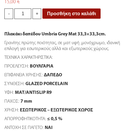
15,00
€
Πλακάκι
Προσθήκη στο καλάθι
-
+
Umbria
Grey
33*33cm
Πλακάκι δαπέδου Umbria Grey Mat 33,3×33,3cm.
quantity
Γρανίτης πρώτης ποιότητας, σε ματ υφή ,μονόχρωμο, ιδανική
επιλογή για εσωτερικούς αλλά και εξωτερικούς χώρους.
ΤΕΧΝΙΚΑ ΧΑΡΑΚΤΗΡΙΣΤΙΚΑ:
ΠΡΟΕΛΕΥΣΗ:
ΒΟΥΛΓΑΡΙΑ
ΕΠΙΦΑΝΕΙΑ ΧΡΗΣΗΣ:
ΔΑΠΕΔΟ
ΣΥΝΘΕΣΗ:
GLAZED PORCELAIN
ΥΦΗ:
ΜΑΤ/ANTISLIP
R9
ΠΑΧΟΣ:
7
mm
ΧΡΗΣΗ:
ΕΣΩΤΕΡΙΚΟΣ – ΕΞΩΤΕΡΙΚΟΣ ΧΩΡΟΣ
ΑΠΟΡΡΟΦΗΤΙΚΟΤΗΤΑ:
≤
0,5 %
ΑΝΤΟΧΗ ΣΕ ΠΑΓΕΤΟ:
ΝΑΙ