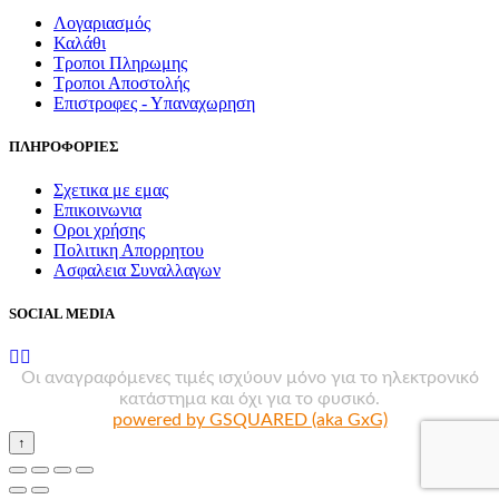
Λογαριασμός
Καλάθι
Τροποι Πληρωμης
Τροποι Αποστολής
Επιστροφες - Υπαναχωρηση
ΠΛΗΡΟΦΟΡΙΕΣ
Σχετικα με εμας
Επικοινωνια
Οροι χρήσης
Πολιτικη Απορρητου
Ασφαλεια Συναλλαγων
SOCIAL MEDIA
Οι αναγραφόμενες τιμές ισχύουν μόνο για το ηλεκτρονικό
κατάστημα και όχι για το φυσικό.
powered by GSQUARED (aka GxG)
↑