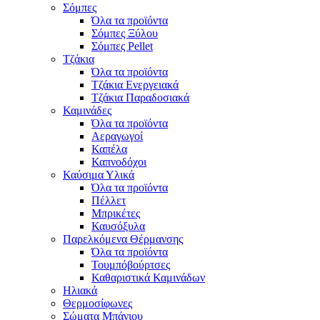
Σόμπες
Όλα τα προϊόντα
Σόμπες Ξύλου
Σόμπες Pellet
Τζάκια
Όλα τα προϊόντα
Τζάκια Ενεργειακά
Τζάκια Παραδοσιακά
Καμινάδες
Όλα τα προϊόντα
Αεραγωγοί
Καπέλα
Καπνοδόχοι
Καύσιμα Υλικά
Όλα τα προϊόντα
Πέλλετ
Μπρικέτες
Καυσόξυλα
Παρελκόμενα Θέρμανσης
Όλα τα προϊόντα
Τουμπόβούρτσες
Καθαριστικά Καμινάδων
Ηλιακά
Θερμοσίφωνες
Σώματα Μπάνιου