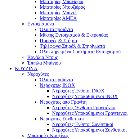
Μπαταρίες Μπανιέρας
Μπαταρίες Ντουζιέρας
Μπαταρίες Μπιντέ
Μπαταρίες ΑΜΕΑ
Εντοιχισμένα
Όλα τα προϊόντα
Μίκτης Εντοιχισμού & Εκτροπέας
Παροχές & Στόμια
Τηλέφωνα-Σπιράλ & Στηρίγματα
Ολοκληρωμένα Συστήματα Εντοιχισμού
Κανάλια Ντους
Έπιπλα Μπάνιου
ΚΟΥΖΙΝΑ
Νεροχύτες
Όλα τα προϊόντα
Νεροχύτες ΙΝΟΧ
Νεροχύτες Ένθετοι INOX
Νεροχύτες Υποκαθήμενοι INOX
Νεροχύτες απο Γρανίτη
Νεροχύτες ‘Ενθετοι Γρανιτένιοι
Νεροχύτες Υποκαθήμενοι Γρανιτενιοι
Νεροχύτες Συνθετικοί
Νεροχύτες Ένθετοι Συνθετικοί
Νεροχύτες Υποκαθήμενοι Συνθετικοί
Μπαταρίες Κουζίνας