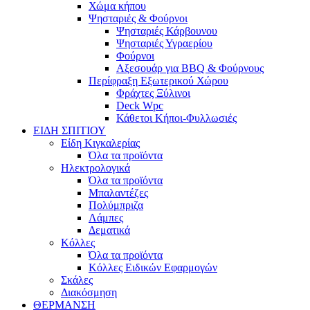
Χώμα κήπου
Ψησταριές & Φούρνοι
Ψησταριές Κάρβουνου
Ψησταριές Υγραερίου
Φούρνοι
Αξεσουάρ για BBQ & Φούρνους
Περίφραξη Εξωτερικού Χώρου
Φράχτες Ξύλινοι
Deck Wpc
Κάθετοι Κήποι-Φυλλωσιές
ΕΙΔΗ ΣΠΙΤΙΟΥ
Είδη Κιγκαλερίας
Όλα τα προϊόντα
Ηλεκτρολογικά
Όλα τα προϊόντα
Μπαλαντέζες
Πολύμπριζα
Λάμπες
Δεματικά
Κόλλες
Όλα τα προϊόντα
Κόλλες Ειδικών Εφαρμογών
Σκάλες
Διακόσμηση
ΘΕΡΜΑΝΣΗ