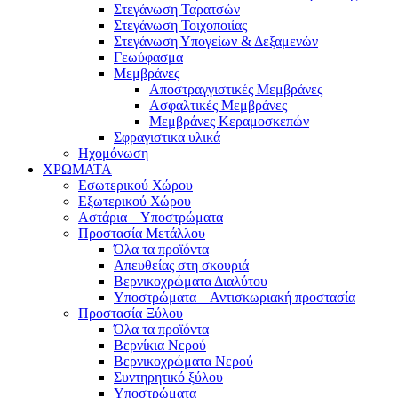
Στεγάνωση Ταρατσών
Στεγάνωση Τοιχοποιίας
Στεγάνωση Υπογείων & Δεξαμενών
Γεωύφασμα
Μεμβράνες
Αποστραγγιστικές Μεμβράνες
Ασφαλτικές Μεμβράνες
Μεμβράνες Κεραμοσκεπών
Σφραγιστικα υλικά
Ηχομόνωση
ΧΡΩΜΑΤΑ
Εσωτερικού Χώρου
Εξωτερικού Χώρου
Αστάρια – Υποστρώματα
Προστασία Μετάλλου
Όλα τα προϊόντα
Απευθείας στη σκουριά
Βερνικοχρώματα Διαλύτου
Υποστρώματα – Αντισκωριακή προστασία
Προστασία Ξύλου
Όλα τα προϊόντα
Βερνίκια Νερού
Βερνικοχρώματα Νερού
Συντηρητικό ξύλου
Υποστρώματα