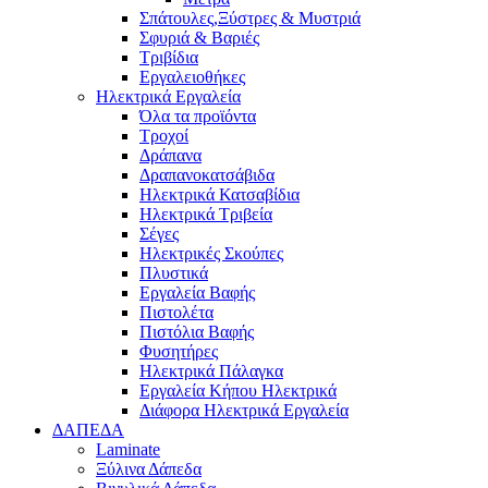
Σπάτουλες,Ξύστρες & Μυστριά
Σφυριά & Βαριές
Τριβίδια
Εργαλειοθήκες
Ηλεκτρικά Εργαλεία
Όλα τα προϊόντα
Τροχοί
Δράπανα
Δραπανοκατσάβιδα
Ηλεκτρικά Κατσαβίδια
Ηλεκτρικά Τριβεία
Σέγες
Ηλεκτρικές Σκούπες
Πλυστικά
Εργαλεία Βαφής
Πιστολέτα
Πιστόλια Βαφής
Φυσητήρες
Ηλεκτρικά Πάλαγκα
Εργαλεία Κήπου Ηλεκτρικά
Διάφορα Ηλεκτρικά Εργαλεία
ΔΑΠΕΔΑ
Laminate
Ξύλινα Δάπεδα