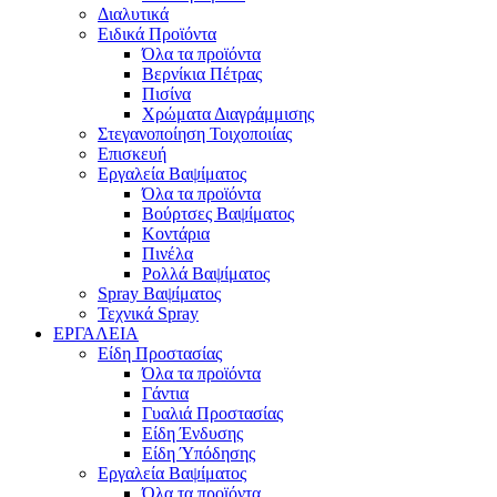
Διαλυτικά
Ειδικά Προϊόντα
Όλα τα προϊόντα
Βερνίκια Πέτρας
Πισίνα
Χρώματα Διαγράμμισης
Στεγανοποίηση Τοιχοποιίας
Επισκευή
Εργαλεία Βαψίματος
Όλα τα προϊόντα
Βούρτσες Βαψίματος
Κοντάρια
Πινέλα
Ρολλά Βαψίματος
Spray Βαψίματος
Τεχνικά Spray
ΕΡΓΑΛΕΙΑ
Είδη Προστασίας
Όλα τα προϊόντα
Γάντια
Γυαλιά Προστασίας
Είδη Ένδυσης
Είδη Ύπόδησης
Εργαλεία Βαψίματος
Όλα τα προϊόντα