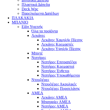
Βινυλικά Δάπεδα
Πλαστικά Δάπεδα
Deck Wpc
Παρελκόμενα Δαπέδων
ΠΛΑΚΑΚΙΑ
ΜΠΑΝΙΟ
Είδη Υγιεινής
Όλα τα προϊόντα
Λεκάνες
Λεκάνες Χαμηλής Πίεσης
Λεκάνες Κρεμαστές
Λεκάνες Υψηλής Πίεσης
Μπιντέ
Νιπτήρες
Νιπτήρες Επιτραπέζιοι
Νιπτήρες Κρεμαστοί
Νιπτήρες Ένθετοι
Νιπτήρες Υποκαθήμενοι
Ντουζιέρες
Ντουζιέρες Ακρυλικές
Ντουζιέρες Πορσελάνης
ΑΜΕΑ
Λεκάνες ΑΜΕΑ
Μπαταρίες ΑΜΕΑ
Νιπτήρες ΑΜΕΑ