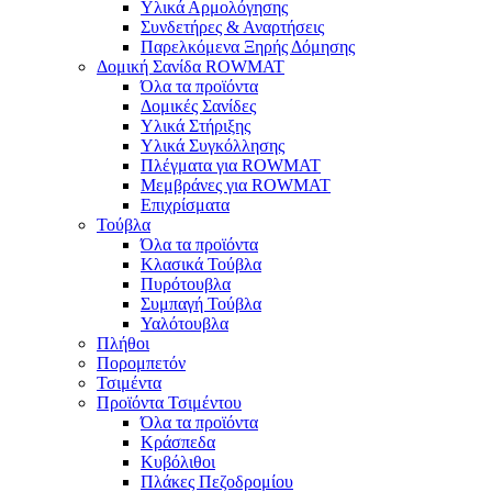
Υλικά Αρμολόγησης
Συνδετήρες & Αναρτήσεις
Παρελκόμενα Ξηρής Δόμησης
Δομική Σανίδα ROWMAT
Όλα τα προϊόντα
Δομικές Σανίδες
Υλικά Στήριξης
Υλικά Συγκόλλησης
Πλέγματα για ROWMAT
Μεμβράνες για ROWMAT
Επιχρίσματα
Τούβλα
Όλα τα προϊόντα
Κλασικά Τούβλα
Πυρότουβλα
Συμπαγή Τούβλα
Υαλότουβλα
Πλήθοι
Πορομπετόν
Τσιμέντα
Προϊόντα Τσιμέντου
Όλα τα προϊόντα
Κράσπεδα
Κυβόλιθοι
Πλάκες Πεζοδρομίου