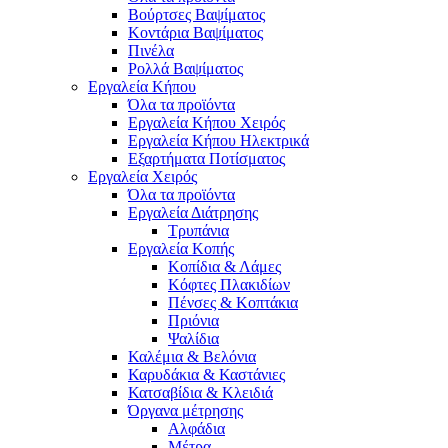
Βούρτσες Βαψίματος
Κοντάρια Βαψίματος
Πινέλα
Ρολλά Βαψίματος
Εργαλεία Κήπου
Όλα τα προϊόντα
Εργαλεία Κήπου Χειρός
Εργαλεία Κήπου Ηλεκτρικά
Εξαρτήματα Ποτίσματος
Εργαλεία Χειρός
Όλα τα προϊόντα
Εργαλεία Διάτρησης
Τρυπάνια
Εργαλεία Κοπής
Κοπίδια & Λάμες
Κόφτες Πλακιδίων
Πένσες & Κοπτάκια
Πριόνια
Ψαλίδια
Καλέμια & Βελόνια
Καρυδάκια & Καστάνιες
Κατσαβίδια & Κλειδιά
Όργανα μέτρησης
Αλφάδια
Μέτρα