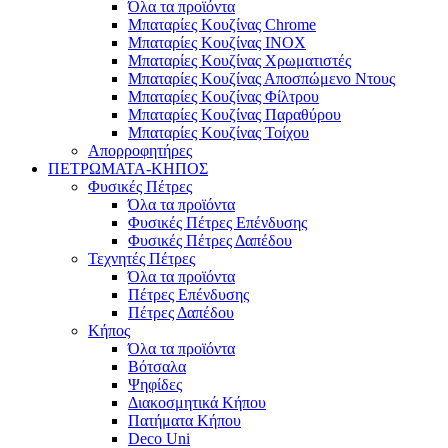
Όλα τα προϊόντα
Μπαταρίες Κουζίνας Chrome
Μπαταρίες Κουζίνας INOX
Μπαταρίες Κουζίνας Χρωματιστές
Μπαταρίες Κουζίνας Αποσπώμενο Ντους
Μπαταρίες Κουζίνας Φίλτρου
Μπαταρίες Κουζίνας Παραθύρου
Μπαταρίες Κουζίνας Τοίχου
Απορροφητήρες
ΠΕΤΡΩΜΑΤΑ-ΚΗΠΟΣ
Φυσικές Πέτρες
Όλα τα προϊόντα
Φυσικές Πέτρες Επένδυσης
Φυσικές Πέτρες Δαπέδου
Τεχνητές Πέτρες
Όλα τα προϊόντα
Πέτρες Επένδυσης
Πέτρες Δαπέδου
Κήπος
Όλα τα προϊόντα
Βότσαλα
Ψηφίδες
Διακοσμητικά Κήπου
Πατήματα Κήπου
Deco Uni