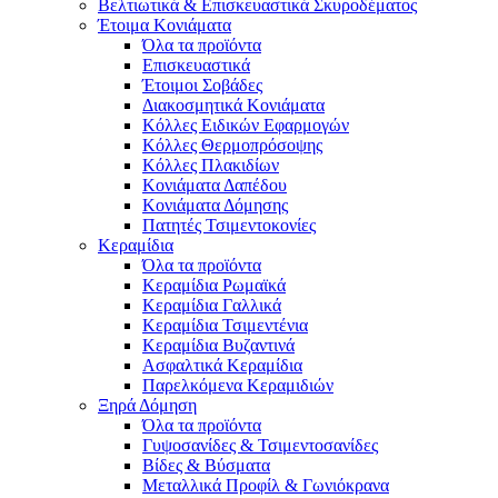
Βελτιωτικά & Επισκευαστικά Σκυροδέματος
Έτοιμα Κονιάματα
Όλα τα προϊόντα
Επισκευαστικά
Έτοιμοι Σοβάδες
Διακοσμητικά Κονιάματα
Κόλλες Ειδικών Εφαρμογών
Κόλλες Θερμοπρόσοψης
Κόλλες Πλακιδίων
Κονιάματα Δαπέδου
Κονιάματα Δόμησης
Πατητές Τσιμεντοκονίες
Κεραμίδια
Όλα τα προϊόντα
Κεραμίδια Ρωμαϊκά
Κεραμίδια Γαλλικά
Κεραμίδια Τσιμεντένια
Κεραμίδια Βυζαντινά
Ασφαλτικά Κεραμίδια
Παρελκόμενα Κεραμιδιών
Ξηρά Δόμηση
Όλα τα προϊόντα
Γυψοσανίδες & Τσιμεντοσανίδες
Βίδες & Βύσματα
Μεταλλικά Προφίλ & Γωνιόκρανα