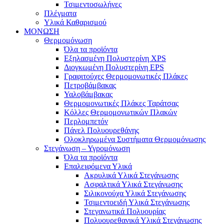
Τσιμεντοσωλήνες
Πλέγματα
Υλικά Καθαρισμού
ΜΟΝΩΣΗ
Θερμομόνωση
Όλα τα προϊόντα
Εξηλασμένη Πολυστερίνη XPS
Διογκωμένη Πολυστερίνη EPS
Γραφιτούχες Θερμομονωτικές Πλάκες
Πετροβάμβακας
Υαλοβάμβακας
Θερμομονωτικές Πλάκες Ταράτσας
Κόλλες Θερμομονωτικών Πλακών
Περλομπετόν
Πάνελ Πολυουρεθάνης
Ολοκληρωμένα Συστήματα Θερμομόνωσης
Στεγάνωση – Υγρομόνωση
Όλα τα προϊόντα
Επαλειφόμενα Υλικά
Ακρυλικά Υλικά Στεγάνωσης
Ασφαλτικά Υλικά Στεγάνωσης
Σιλικονούχα Υλικά Στεγάνωσης
Τσιμεντοειδή Υλικά Στεγάνωσης
Στεγανωτικά Πολυουρίας
Πολυουρεθανικά Υλικά Στεγάνωσης