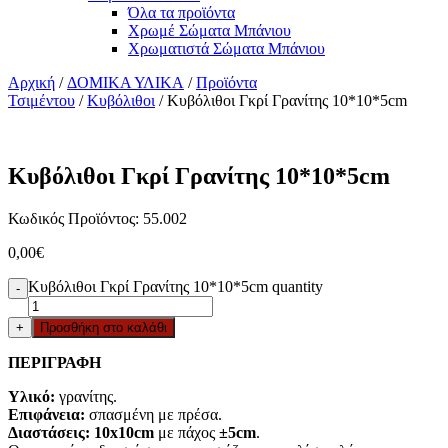
Όλα τα προϊόντα
Χρωμέ Σώματα Μπάνιου
Χρωματιστά Σώματα Μπάνιου
Αρχική
/
ΔΟΜΙΚΑ ΥΛΙΚΑ
/
Προϊόντα
Τσιμέντου
/
Κυβόλιθοι
/ Κυβόλιθοι Γκρί Γρανίτης 10*10*5cm
Κυβόλιθοι Γκρί Γρανίτης 10*10*5cm
Κωδικός Προϊόντος: 55.002
0,00
€
Κυβόλιθοι Γκρί Γρανίτης 10*10*5cm quantity
-
+
Προσθήκη στο καλάθι
ΠΕΡΙΓΡΑΦΗ
Υλικό:
γρανίτης.
Επιφάνεια:
σπασμένη με πρέσα.
Διαστάσεις:
10x10cm
με πάχος
±5cm
.