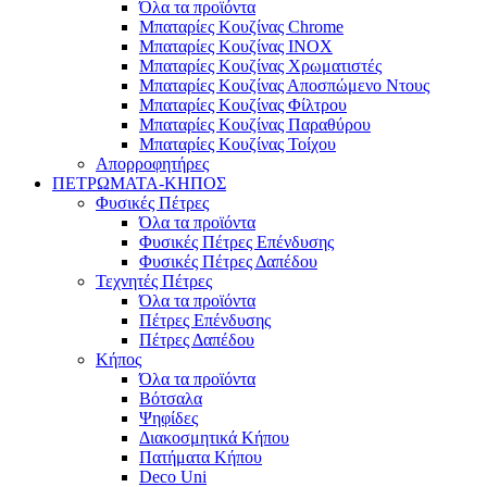
Όλα τα προϊόντα
Μπαταρίες Κουζίνας Chrome
Μπαταρίες Κουζίνας INOX
Μπαταρίες Κουζίνας Χρωματιστές
Μπαταρίες Κουζίνας Αποσπώμενο Ντους
Μπαταρίες Κουζίνας Φίλτρου
Μπαταρίες Κουζίνας Παραθύρου
Μπαταρίες Κουζίνας Τοίχου
Απορροφητήρες
ΠΕΤΡΩΜΑΤΑ-ΚΗΠΟΣ
Φυσικές Πέτρες
Όλα τα προϊόντα
Φυσικές Πέτρες Επένδυσης
Φυσικές Πέτρες Δαπέδου
Τεχνητές Πέτρες
Όλα τα προϊόντα
Πέτρες Επένδυσης
Πέτρες Δαπέδου
Κήπος
Όλα τα προϊόντα
Βότσαλα
Ψηφίδες
Διακοσμητικά Κήπου
Πατήματα Κήπου
Deco Uni