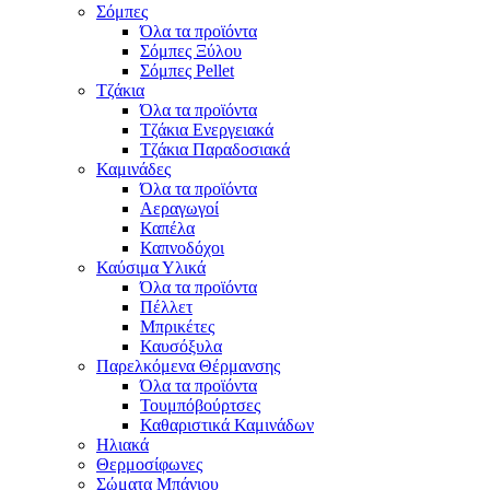
Σόμπες
Όλα τα προϊόντα
Σόμπες Ξύλου
Σόμπες Pellet
Τζάκια
Όλα τα προϊόντα
Τζάκια Ενεργειακά
Τζάκια Παραδοσιακά
Καμινάδες
Όλα τα προϊόντα
Αεραγωγοί
Καπέλα
Καπνοδόχοι
Καύσιμα Υλικά
Όλα τα προϊόντα
Πέλλετ
Μπρικέτες
Καυσόξυλα
Παρελκόμενα Θέρμανσης
Όλα τα προϊόντα
Τουμπόβούρτσες
Καθαριστικά Καμινάδων
Ηλιακά
Θερμοσίφωνες
Σώματα Μπάνιου