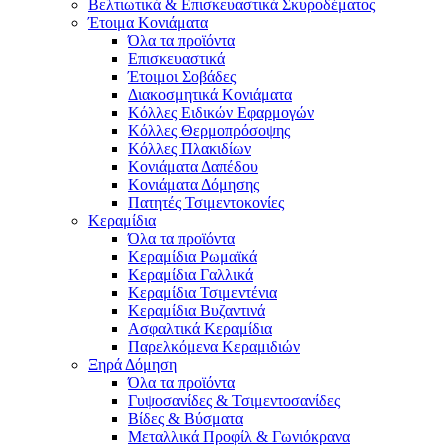
Βελτιωτικά & Επισκευαστικά Σκυροδέματος
Έτοιμα Κονιάματα
Όλα τα προϊόντα
Επισκευαστικά
Έτοιμοι Σοβάδες
Διακοσμητικά Κονιάματα
Κόλλες Ειδικών Εφαρμογών
Κόλλες Θερμοπρόσοψης
Κόλλες Πλακιδίων
Κονιάματα Δαπέδου
Κονιάματα Δόμησης
Πατητές Τσιμεντοκονίες
Κεραμίδια
Όλα τα προϊόντα
Κεραμίδια Ρωμαϊκά
Κεραμίδια Γαλλικά
Κεραμίδια Τσιμεντένια
Κεραμίδια Βυζαντινά
Ασφαλτικά Κεραμίδια
Παρελκόμενα Κεραμιδιών
Ξηρά Δόμηση
Όλα τα προϊόντα
Γυψοσανίδες & Τσιμεντοσανίδες
Βίδες & Βύσματα
Μεταλλικά Προφίλ & Γωνιόκρανα