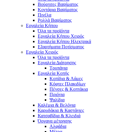
Βούρτσες Βαψίματος
Κοντάρια Βαψίματος
Πινέλα
Ρολλά Βαψίματος
Εργαλεία Κήπου
Όλα τα προϊόντα
Εργαλεία Κήπου Χειρός
Εργαλεία Κήπου Ηλεκτρικά
Εξαρτήματα Ποτίσματος
Εργαλεία Χειρός
Όλα τα προϊόντα
Εργαλεία Διάτρησης
Τρυπάνια
Εργαλεία Κοπής
Κοπίδια & Λάμες
Κόφτες Πλακιδίων
Πένσες & Κοπτάκια
Πριόνια
Ψαλίδια
Καλέμια & Βελόνια
Καρυδάκια & Καστάνιες
Κατσαβίδια & Κλειδιά
Όργανα μέτρησης
Αλφάδια
Μέτρα