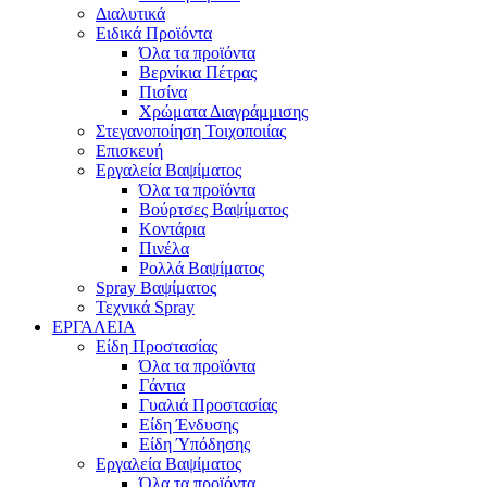
Διαλυτικά
Ειδικά Προϊόντα
Όλα τα προϊόντα
Βερνίκια Πέτρας
Πισίνα
Χρώματα Διαγράμμισης
Στεγανοποίηση Τοιχοποιίας
Επισκευή
Εργαλεία Βαψίματος
Όλα τα προϊόντα
Βούρτσες Βαψίματος
Κοντάρια
Πινέλα
Ρολλά Βαψίματος
Spray Βαψίματος
Τεχνικά Spray
ΕΡΓΑΛΕΙΑ
Είδη Προστασίας
Όλα τα προϊόντα
Γάντια
Γυαλιά Προστασίας
Είδη Ένδυσης
Είδη Ύπόδησης
Εργαλεία Βαψίματος
Όλα τα προϊόντα