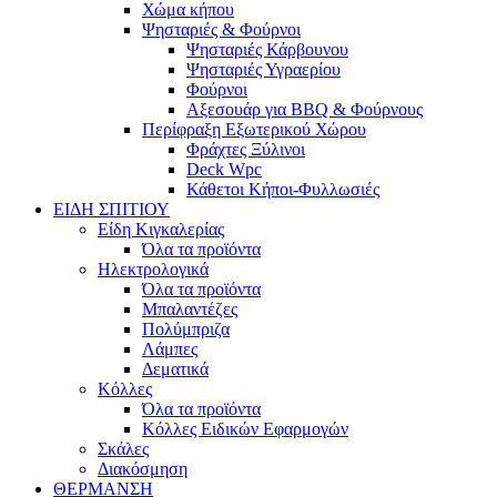
Χώμα κήπου
Ψησταριές & Φούρνοι
Ψησταριές Κάρβουνου
Ψησταριές Υγραερίου
Φούρνοι
Αξεσουάρ για BBQ & Φούρνους
Περίφραξη Εξωτερικού Χώρου
Φράχτες Ξύλινοι
Deck Wpc
Κάθετοι Κήποι-Φυλλωσιές
ΕΙΔΗ ΣΠΙΤΙΟΥ
Είδη Κιγκαλερίας
Όλα τα προϊόντα
Ηλεκτρολογικά
Όλα τα προϊόντα
Μπαλαντέζες
Πολύμπριζα
Λάμπες
Δεματικά
Κόλλες
Όλα τα προϊόντα
Κόλλες Ειδικών Εφαρμογών
Σκάλες
Διακόσμηση
ΘΕΡΜΑΝΣΗ