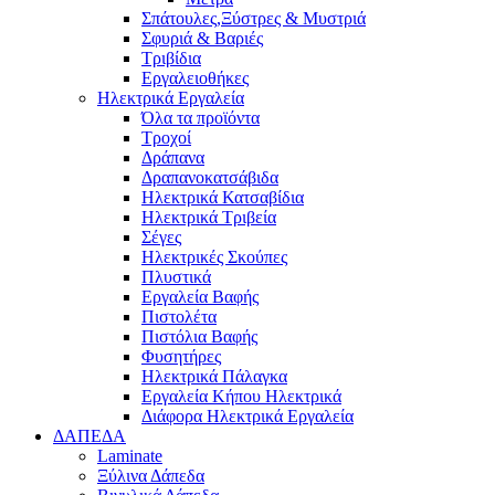
Σπάτουλες,Ξύστρες & Μυστριά
Σφυριά & Βαριές
Τριβίδια
Εργαλειοθήκες
Ηλεκτρικά Εργαλεία
Όλα τα προϊόντα
Τροχοί
Δράπανα
Δραπανοκατσάβιδα
Ηλεκτρικά Κατσαβίδια
Ηλεκτρικά Τριβεία
Σέγες
Ηλεκτρικές Σκούπες
Πλυστικά
Εργαλεία Βαφής
Πιστολέτα
Πιστόλια Βαφής
Φυσητήρες
Ηλεκτρικά Πάλαγκα
Εργαλεία Κήπου Ηλεκτρικά
Διάφορα Ηλεκτρικά Εργαλεία
ΔΑΠΕΔΑ
Laminate
Ξύλινα Δάπεδα