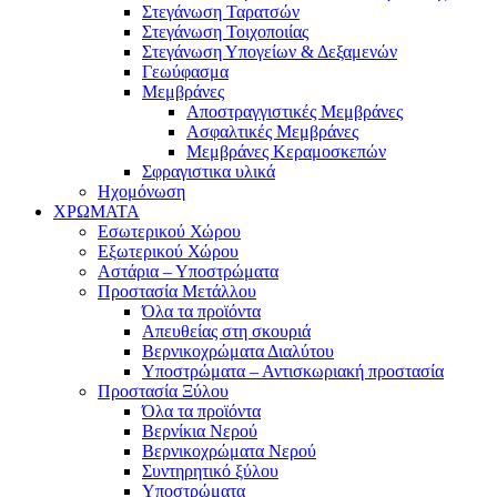
Στεγάνωση Ταρατσών
Στεγάνωση Τοιχοποιίας
Στεγάνωση Υπογείων & Δεξαμενών
Γεωύφασμα
Μεμβράνες
Αποστραγγιστικές Μεμβράνες
Ασφαλτικές Μεμβράνες
Μεμβράνες Κεραμοσκεπών
Σφραγιστικα υλικά
Ηχομόνωση
ΧΡΩΜΑΤΑ
Εσωτερικού Χώρου
Εξωτερικού Χώρου
Αστάρια – Υποστρώματα
Προστασία Μετάλλου
Όλα τα προϊόντα
Απευθείας στη σκουριά
Βερνικοχρώματα Διαλύτου
Υποστρώματα – Αντισκωριακή προστασία
Προστασία Ξύλου
Όλα τα προϊόντα
Βερνίκια Νερού
Βερνικοχρώματα Νερού
Συντηρητικό ξύλου
Υποστρώματα