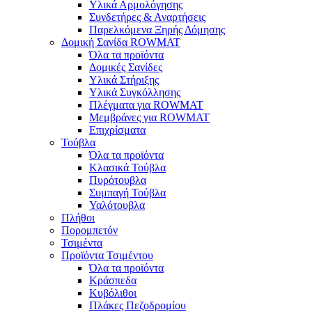
Υλικά Αρμολόγησης
Συνδετήρες & Αναρτήσεις
Παρελκόμενα Ξηρής Δόμησης
Δομική Σανίδα ROWMAT
Όλα τα προϊόντα
Δομικές Σανίδες
Υλικά Στήριξης
Υλικά Συγκόλλησης
Πλέγματα για ROWMAT
Μεμβράνες για ROWMAT
Επιχρίσματα
Τούβλα
Όλα τα προϊόντα
Κλασικά Τούβλα
Πυρότουβλα
Συμπαγή Τούβλα
Υαλότουβλα
Πλήθοι
Πορομπετόν
Τσιμέντα
Προϊόντα Τσιμέντου
Όλα τα προϊόντα
Κράσπεδα
Κυβόλιθοι
Πλάκες Πεζοδρομίου