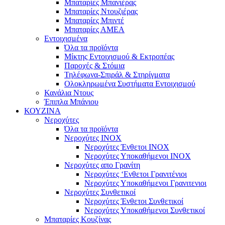
Μπαταρίες Μπανιέρας
Μπαταρίες Ντουζιέρας
Μπαταρίες Μπιντέ
Μπαταρίες ΑΜΕΑ
Εντοιχισμένα
Όλα τα προϊόντα
Μίκτης Εντοιχισμού & Εκτροπέας
Παροχές & Στόμια
Τηλέφωνα-Σπιράλ & Στηρίγματα
Ολοκληρωμένα Συστήματα Εντοιχισμού
Κανάλια Ντους
Έπιπλα Μπάνιου
ΚΟΥΖΙΝΑ
Νεροχύτες
Όλα τα προϊόντα
Νεροχύτες ΙΝΟΧ
Νεροχύτες Ένθετοι INOX
Νεροχύτες Υποκαθήμενοι INOX
Νεροχύτες απο Γρανίτη
Νεροχύτες ‘Ενθετοι Γρανιτένιοι
Νεροχύτες Υποκαθήμενοι Γρανιτενιοι
Νεροχύτες Συνθετικοί
Νεροχύτες Ένθετοι Συνθετικοί
Νεροχύτες Υποκαθήμενοι Συνθετικοί
Μπαταρίες Κουζίνας