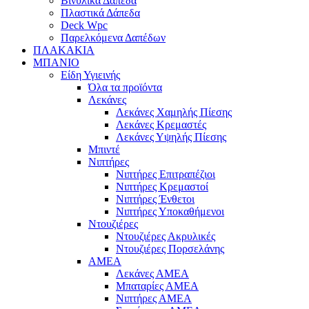
Βινυλικά Δάπεδα
Πλαστικά Δάπεδα
Deck Wpc
Παρελκόμενα Δαπέδων
ΠΛΑΚΑΚΙΑ
ΜΠΑΝΙΟ
Είδη Υγιεινής
Όλα τα προϊόντα
Λεκάνες
Λεκάνες Χαμηλής Πίεσης
Λεκάνες Κρεμαστές
Λεκάνες Υψηλής Πίεσης
Μπιντέ
Νιπτήρες
Νιπτήρες Επιτραπέζιοι
Νιπτήρες Κρεμαστοί
Νιπτήρες Ένθετοι
Νιπτήρες Υποκαθήμενοι
Ντουζιέρες
Ντουζιέρες Ακρυλικές
Ντουζιέρες Πορσελάνης
ΑΜΕΑ
Λεκάνες ΑΜΕΑ
Μπαταρίες ΑΜΕΑ
Νιπτήρες ΑΜΕΑ