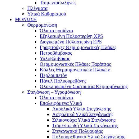
Τσιμεντοσωλήνες
Πλέγματα
Υλικά Καθαρισμού
ΜΟΝΩΣΗ
Θερμομόνωση
Όλα τα προϊόντα
Εξηλασμένη Πολυστερίνη XPS
Διογκωμένη Πολυστερίνη EPS
Γραφιτούχες Θερμομονωτικές Πλάκες
Πετροβάμβακας
Υαλοβάμβακας
Θερμομονωτικές Πλάκες Ταράτσας
Κόλλες Θερμομονωτικών Πλακών
Περλομπετόν
Πάνελ Πολυουρεθάνης
Ολοκληρωμένα Συστήματα Θερμομόνωσης
Στεγάνωση – Υγρομόνωση
Όλα τα προϊόντα
Επαλειφόμενα Υλικά
Ακρυλικά Υλικά Στεγάνωσης
Ασφαλτικά Υλικά Στεγάνωσης
Σιλικονούχα Υλικά Στεγάνωσης
Τσιμεντοειδή Υλικά Στεγάνωσης
Στεγανωτικά Πολυουρίας
Πολυουρεθανικά Υλικά Στεγάνωσης